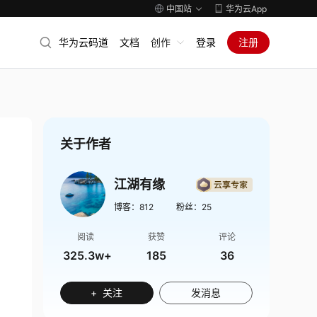
中国站
华为云App
华为云码道
文档
创作
登录
注册
关于作者
江湖有缘
博客：
812
粉丝：
25
阅读
获赞
评论
325.3w+
185
36
+ 关注
发消息