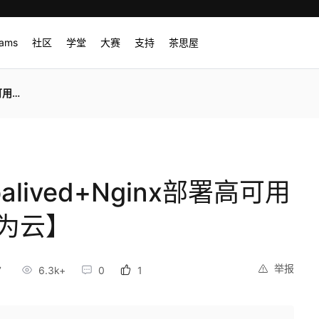
rams
社区
学堂
大赛
支持
茶思屋
为云】
lived+Nginx部署高可用
为云】
举报
7
6.3k+
0
1