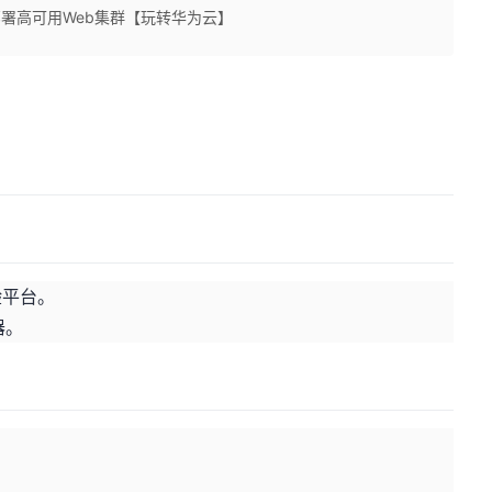
inx部署高可用Web集群【玩转华为云】
验平台。
器。