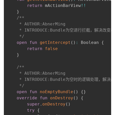
return
 mActionBarView
!!
}
/**

     * AUTHOR:AbnerMing

     * INTRODUCE:Bundle为空进行拦截，解决改变
     */
open
fun
getIntercept
(
)
:
 Boolean 
{
return
false
}
/**

     * AUTHOR:AbnerMing

     * INTRODUCE:Bundle为空时的逻辑处理，解
     */
open
fun
noEmptyBundle
(
)
{
}
override
fun
onDestroy
(
)
{
super
.
onDestroy
(
)
try
{