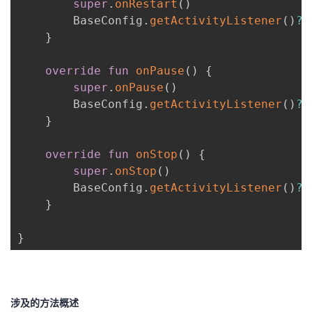
super
.
onRestart
(
)
        BaseConfig
.
getActivityListener
(
)
?
.
}
override
fun
onPause
(
)
{
super
.
onPause
(
)
        BaseConfig
.
getActivityListener
(
)
?
.
}
override
fun
onStop
(
)
{
super
.
onStop
(
)
        BaseConfig
.
getActivityListener
(
)
?
.
}
}
涉及的方法概述