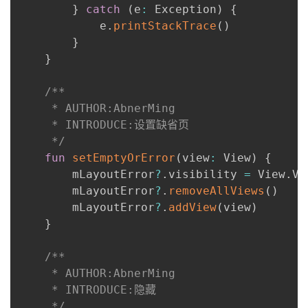
}
catch
(
e
:
 Exception
)
{
            e
.
printStackTrace
(
)
}
}
/**

     * AUTHOR:AbnerMing

     * INTRODUCE:设置缺省页

     */
fun
setEmptyOrError
(
view
:
 View
)
{
        mLayoutError
?
.
visibility 
=
 View
.
VI
        mLayoutError
?
.
removeAllViews
(
)
        mLayoutError
?
.
addView
(
view
)
}
/**

     * AUTHOR:AbnerMing

     * INTRODUCE:隐藏

     */