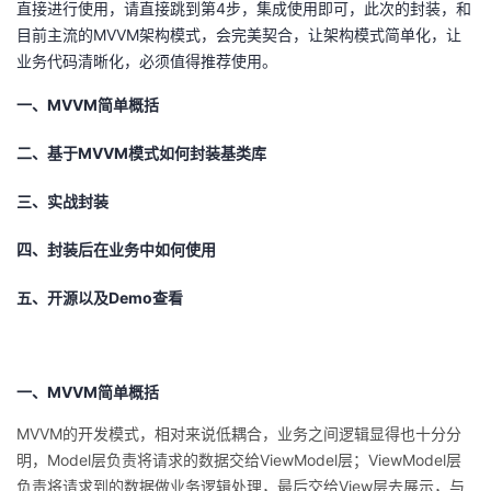
直接进行使用，请直接跳到第4步，集成使用即可，此次的封装，和
目前主流的MVVM架构模式，会完美契合，让架构模式简单化，让
者
业务代码清晰化，必须值得推荐使用。
我
一、MVVM简单概括
的
我
二、基于MVVM模式如何封装基类库
博
的
我
三、实战封装
四、封装后在业务中如何使用
客
论
的
我
五、开源以及Demo查看
坛
圈
的
我
子
直
的
我
一、MVVM简单概括
我
播
活
的
MVVM的开发模式，相对来说低耦合，业务之间逻辑显得也十分分
明，Model层负责将请求的数据交给ViewModel层；ViewModel层
我
动
关
的
负责将请求到的数据做业务逻辑处理，最后交给View层去展示，与