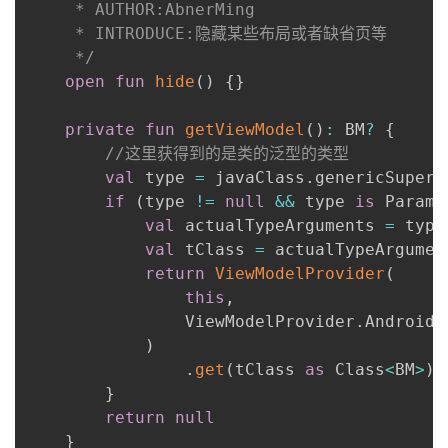
     * AUTHOR:AbnerMing

     * INTRODUCE:隐藏某些布局或者缺省页等

     */
open
fun
hide
(
)
{
}
private
fun
getViewModel
(
)
:
 BM
?
{
//这里获得到的是类的泛型的类型
val
 type 
=
 javaClass
.
genericSupercl
if
(
type 
!=
null
&&
 type 
is
 Parame
val
 actualTypeArguments 
=
 type
val
 tClass 
=
 actualTypeArgumen
return
ViewModelProvider
(
this
,
                ViewModelProvider
.
AndroidV
)
.
get
(
tClass 
as
 Class
<
BM
>
)
}
return
null
}