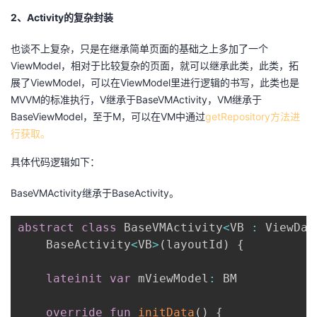
2、Activity的复杂封装
也谈不上复杂，只是在继承简单页面的基础之上多加了一个
ViewModel，相对于比较复杂的页面，就可以继承此类，此类，拓
展了ViewModel，可以在ViewModel里进行逻辑的书写，此类也是
MVVM的标准执行，V继承于BaseVMActivity，VM继承于
BaseViewModel，至于M，可以在VM中通过
getRepository方法进
行获取。
具体代码逻辑如下：
BaseVMActivity继承于BaseActivity。
abstract
class
 BaseVMActivity
<
VB 
:
 ViewDat
    BaseActivity
<
VB
>
(
layoutId
)
{
lateinit
var
 mViewModel
:
 BM

override
fun
initData
(
)
{