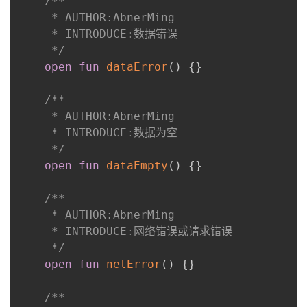
/**

     * AUTHOR:AbnerMing

     * INTRODUCE:数据错误

     */
open
fun
dataError
(
)
{
}
/**

     * AUTHOR:AbnerMing

     * INTRODUCE:数据为空

     */
open
fun
dataEmpty
(
)
{
}
/**

     * AUTHOR:AbnerMing

     * INTRODUCE:网络错误或请求错误

     */
open
fun
netError
(
)
{
}
/**
