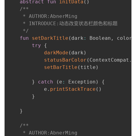
abstract
fun
initData
(
)
/**

     * AUTHOR:AbnerMing

     * INTRODUCE:动态改变状态栏颜色和标题

     */
fun
setDarkTitle
(
dark
:
 Boolean
,
 color
:
try
{
darkMode
(
dark
)
statusBarColor
(
ContextCompat
.
g
setBarTitle
(
title
)
}
catch
(
e
:
 Exception
)
{
            e
.
printStackTrace
(
)
}
}
/**

     * AUTHOR:AbnerMing
