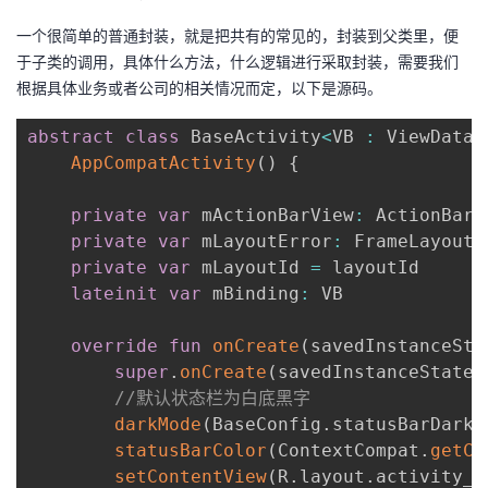
一个很简单的普通封装，就是把共有的常见的，封装到父类里，便
于子类的调用，具体什么方法，什么逻辑进行采取封装，需要我们
根据具体业务或者公司的相关情况而定，以下是源码。
abstract
class
 BaseActivity
<
VB 
:
 ViewDataB
AppCompatActivity
(
)
{
private
var
 mActionBarView
:
 ActionBarV
private
var
 mLayoutError
:
 FrameLayout
?
private
var
 mLayoutId 
=
 layoutId

lateinit
var
 mBinding
:
 VB

override
fun
onCreate
(
savedInstanceSta
super
.
onCreate
(
savedInstanceState
)
//默认状态栏为白底黑字
darkMode
(
BaseConfig
.
statusBarDarkM
statusBarColor
(
ContextCompat
.
getCo
setContentView
(
R
.
layout
.
activity_b