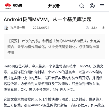
开发者
返
Android极简MVVM，从一个基类库谈起
回
程序员一鸣
2023/06/24
3.8k+
举
报
【摘要】 此次的封装，和目前主流的MVVM架构模式，会完美
契合，让架构模式简单化，让业务代码清晰化，必须值得推荐
使用
个
Hello啊各位老铁，今天带来一个老生常谈的技术，MVVM，这篇文
我
人
章，主要详细介绍如何封装一个MVVM的基类库，以及MVVM架构
模式在实际业务中的用法，最后会把实际的封装代码开源，并提供
的
主
远程依赖，方便给到大家使用以及二次修改，尽量做到细致入微，
浅显易懂，OK，废话不多赘述，我们进入正文。
开
页
这篇文章大概会按照以下几个模块进行阐述，此次封装，做到绝无
第三方依赖，都是Android原生的代码封装，请放心使用，如果您想
发