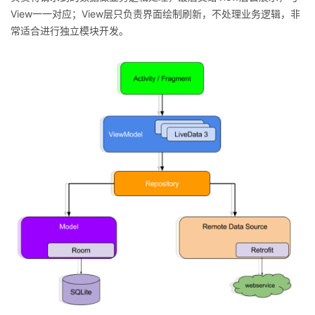
View一一对应；View层只负责界面绘制刷新，不处理业务逻辑，非
我
注
的
开
常适合进行独立模块开发。
的
Programs
发
支
者
持
学
我
堂
的
我
我
技
的
的
我
术
云
课
的
我
支
声
程
认
的
我