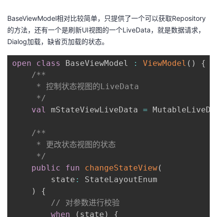
BaseViewModel相对比较简单，只提供了一个可以获取Repository
的方法，还有一个是刷新UI视图的一个LiveData，就是数据请求，
Dialog加载，缺省页加载的状态。
open
class
 BaseViewModel 
:
ViewModel
(
)
{
/**

     * 控制状态视图的LiveData

     */
val
 mStateViewLiveData 
=
 MutableLiveDa
/**

     * 更改状态视图的状态

     */
public
fun
changeStateView
(
        state
:
 StateLayoutEnum

)
{
// 对参数进行校验
when
(
state
)
{