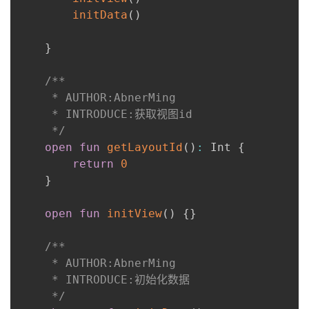
initData
(
)
}
/**

     * AUTHOR:AbnerMing

     * INTRODUCE:获取视图id

     */
open
fun
getLayoutId
(
)
:
 Int 
{
return
0
}
open
fun
initView
(
)
{
}
/**

     * AUTHOR:AbnerMing

     * INTRODUCE:初始化数据

     */