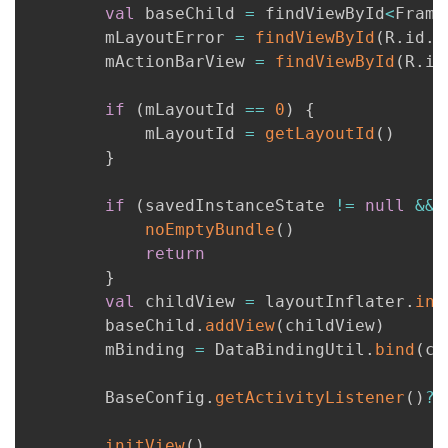
val
 baseChild 
=
 findViewById
<
Frame
        mLayoutError 
=
findViewById
(
R
.
id
.
l
        mActionBarView 
=
findViewById
(
R
.
id
if
(
mLayoutId 
==
0
)
{
            mLayoutId 
=
getLayoutId
(
)
}
if
(
savedInstanceState 
!=
null
&&
noEmptyBundle
(
)
return
}
val
 childView 
=
 layoutInflater
.
inf
        baseChild
.
addView
(
childView
)
        mBinding 
=
 DataBindingUtil
.
bind
(
ch
        BaseConfig
.
getActivityListener
(
)
?
.
initView
(
)