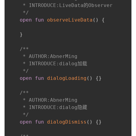
     * INTRODUCE:LiveData的Observer

     */
open
fun
observeLiveData
(
)
{
}
/**

     * AUTHOR:AbnerMing

     * INTRODUCE:dialog加载

     */
open
fun
dialogLoading
(
)
{
}
/**

     * AUTHOR:AbnerMing

     * INTRODUCE:dialog隐藏

     */
open
fun
dialogDismiss
(
)
{
}