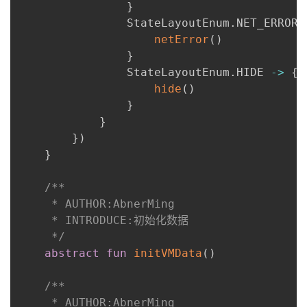
}
                StateLayoutEnum
.
NET_ERROR 
netError
(
)
}
                StateLayoutEnum
.
HIDE 
->
{
hide
(
)
}
}
}
)
}
/**

     * AUTHOR:AbnerMing

     * INTRODUCE:初始化数据

     */
abstract
fun
initVMData
(
)
/**

     * AUTHOR:AbnerMing
