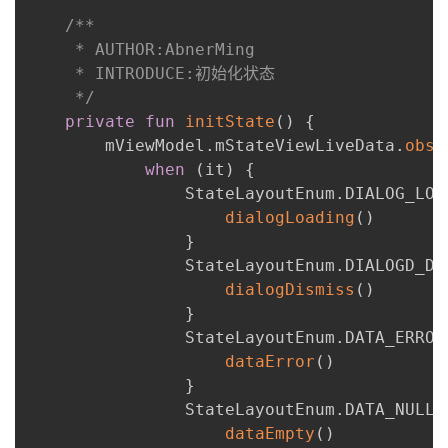
/**

     * AUTHOR:AbnerMing

     * INTRODUCE:初始化状态

     */
private
fun
initState
(
)
{
        mViewModel
.
mStateViewLiveData
.
obse
when
(
it
)
{
                StateLayoutEnum
.
DIALOG_LOA
dialogLoading
(
)
}
                StateLayoutEnum
.
DIALOGD_DI
dialogDismiss
(
)
}
                StateLayoutEnum
.
DATA_ERROR
dataError
(
)
}
                StateLayoutEnum
.
DATA_NULL 
dataEmpty
(
)