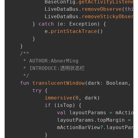
            BaseConfig
.
getActivityListener
            LiveDataBus
.
removeObserve
(
this
            LiveDataBus
.
removeStickyObserv
}
catch
(
e
:
 Exception
)
{
            e
.
printStackTrace
(
)
}
}
/**

     * AUTHOR:AbnerMing

     * INTRODUCE:透明状态栏

     */
fun
translucentWindow
(
dark
:
 Boolean
,
 i
try
{
immersive
(
0
,
 dark
)
if
(
isTop
)
{
val
 layoutParams 
=
 mAction
                layoutParams
.
topMargin 
=
 s
                mActionBarView
?
.
layoutPara
}