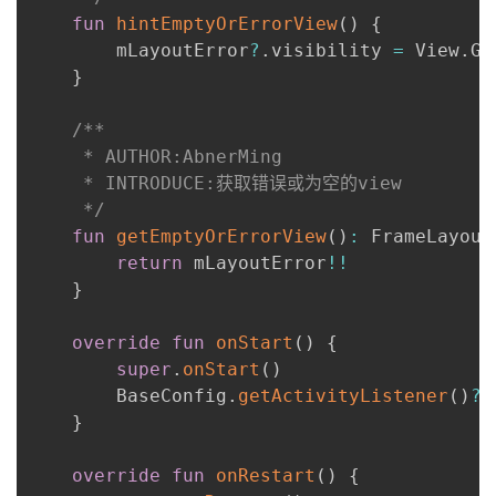
fun
hintEmptyOrErrorView
(
)
{
        mLayoutError
?
.
visibility 
=
 View
.
GO
}
/**

     * AUTHOR:AbnerMing

     * INTRODUCE:获取错误或为空的view

     */
fun
getEmptyOrErrorView
(
)
:
 FrameLayout
return
 mLayoutError
!!
}
override
fun
onStart
(
)
{
super
.
onStart
(
)
        BaseConfig
.
getActivityListener
(
)
?
.
}
override
fun
onRestart
(
)
{