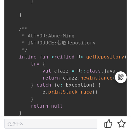
}
}
/**

     * AUTHOR:AbnerMing

     * INTRODUCE:获取Repository

     */
inline
fun
<
reified
 R
>
getRepository
(
)
try
{
val
 clazz 
=
 R
::
class
.
java

return
 clazz
.
newInstance
(
)
}
catch
(
e
:
 Exception
)
{
            e
.
printStackTrace
(
)
}
退
return
null
出
}
登
录
}