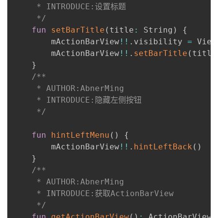
     * INTRODUCE:设置标题

     */
fun
setBarTitle
(
title
:
 String
)
{
        mActionBarView
!!
.
visibility 
=
 View
        mActionBarView
!!
.
setBarTitle
(
title
}
/**

     * AUTHOR:AbnerMing

     * INTRODUCE:隐藏左侧按钮

     */
fun
hintLeftMenu
(
)
{
        mActionBarView
!!
.
hintLeftBack
(
)
}
/**

     * AUTHOR:AbnerMing

     * INTRODUCE:获取ActionBarView

     */
fun
getActionBarView
(
)
:
 ActionBarView 