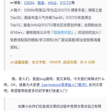
✏️博客：
CSDN
、
掘金
、
infoQ
、
51CTO
等
者
🎉简介：
CSDN/阿里云/华为云/51CTO 博客专家，博客之星
Top30，掘金年度人气作者Top40，51CTO年度博主
我
Top12，掘金/InfoQ/51CTO等社区优质创作者，全网粉丝合
计10w+，硬核微信公众号
「
猿圈奇妙屋
」，欢迎你的加入！
的
我
免费领取简历模板
/学习资料/大厂面试真题/职业规划等海量
博
的
我
资料。
..
客
论
的
我
✍️温馨提醒：本文字数：1999字, 阅读完需：约 6 分钟
坛
圈
的
我
嗨，家人们，我是bug菌呀，我又来啦。今天我们来聊点什么
子
直
的
我
咧，OK，接着为大家更
《springboot零基础入门教学》
系列文章
吧。希望能帮助更多的初学者们快速入门！
我
播
活
的
我
动
关
的
如果小伙伴们在批阅文章的过程中觉得文章对自己有帮