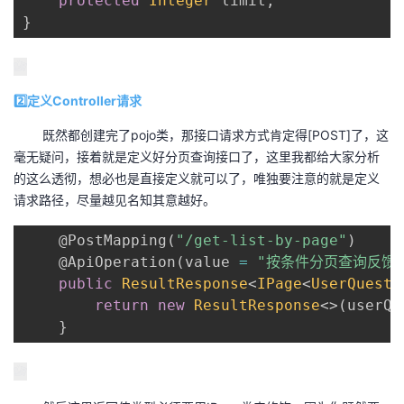
protected
Integer
 limit
;
}
2️⃣定义Controller请求
既然都创建完了pojo类，那接口请求方式肯定得[POST]了，这
毫无疑问，接着就是定义好分页查询接口了，这里我都给大家分析
的这么透彻，想必也是直接定义就可以了，唯独要注意的就是定义
请求路径，尽量越见名知其意越好。
@PostMapping
(
"/get-list-by-page"
)
@ApiOperation
(
value 
=
"按条件分页查询反馈
public
ResultResponse
<
IPage
<
UserQuesti
return
new
ResultResponse
<
>
(
userQu
}