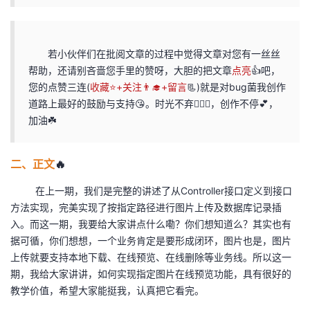
持
建
证
实
的
议
验
收
若小伙伴们在批阅文章的过程中觉得文章对您有一丝丝
帮助，还请别吝啬您手里的赞呀，大胆的把文章
点亮
👍吧，
藏
您的点赞三连(
收藏⭐️+关注👨‍🎓+留言
📃)就是对bug菌我创作
道路上最好的鼓励与支持😘。时光不弃🏃🏻‍♀️，创作不停💕，
加油☘️
二、正文
🔥
在上一期，我们是完整的讲述了从Controller接口定义到接口
方法实现，完美实现了按指定路径进行图片上传及数据库记录插
入。而这一期，我要给大家讲点什么嘞？你们想知道么？其实也有
据可循，你们想想，一个业务肯定是要形成闭环，图片也是，图片
上传就要支持本地下载、在线预览、在线删除等业务线。所以这一
期，我给大家讲讲，如何实现指定图片在线预览功能，具有很好的
教学价值，希望大家能挺我，认真把它看完。