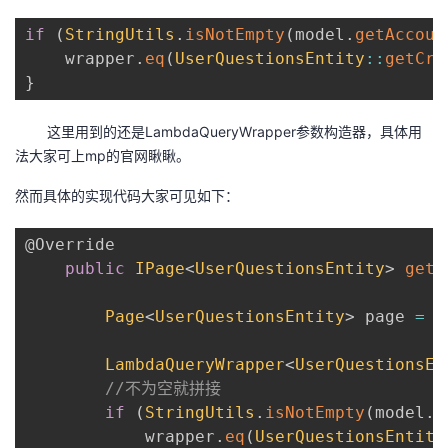
if
(
StringUtils
.
isNotEmpty
(
model
.
getAccoun
    wrapper
.
eq
(
UserQuestionsEntity
::
getCre
}
这里用到的还是LambdaQueryWrapper参数构造器，具体用
法大家可上mp的官网瞅瞅。
然而具体的实现代码大家可见如下：
@Override
public
IPage
<
UserQuestionsEntity
>
getL
Page
<
UserQuestionsEntity
>
 page 
=
P
LambdaQueryWrapper
<
UserQuestionsEn
//不为空就拼接
if
(
StringUtils
.
isNotEmpty
(
model
.
g
            wrapper
.
eq
(
UserQuestionsEntity