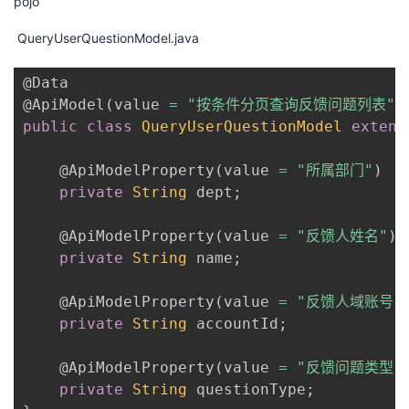
pojo
QueryUserQuestionModel.java
@Data
@ApiModel
(
value 
=
"按条件分页查询反馈问题列表"
,
public
class
QueryUserQuestionModel
extend
@ApiModelProperty
(
value 
=
"所属部门"
)
private
String
 dept
;
@ApiModelProperty
(
value 
=
"反馈人姓名"
)
private
String
 name
;
@ApiModelProperty
(
value 
=
"反馈人域账号"
private
String
 accountId
;
@ApiModelProperty
(
value 
=
"反馈问题类型"
private
String
 questionType
;