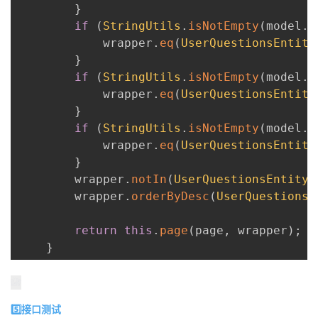
}
if
(
StringUtils
.
isNotEmpty
(
model
.
g
            wrapper
.
eq
(
UserQuestionsEntity
}
if
(
StringUtils
.
isNotEmpty
(
model
.
g
            wrapper
.
eq
(
UserQuestionsEntity
}
if
(
StringUtils
.
isNotEmpty
(
model
.
g
            wrapper
.
eq
(
UserQuestionsEntity
}
        wrapper
.
notIn
(
UserQuestionsEntity
:
        wrapper
.
orderByDesc
(
UserQuestionsE
return
this
.
page
(
page
,
 wrapper
)
;
}
5️⃣接口测试