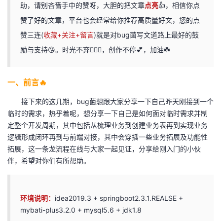
助，请别吝啬手中的赞呀，大胆的把文章
点亮
👍，相信你点
我
注
的
开
赞了好的文章，平台也会经常给你推荐高质量好文，您的点
的
Programs
发
赞三连(
收藏+关注+留言
)就是对bug菌写文道路上最好的鼓
励与支持😘。时光不弃🏃🏻‍♀️，创作不停💕，加油☘️
支
者
一、前言🔥
持
学
接下来的这几期，bug菌想跟大家分享一下自己昨天刚接到一个
我
堂
临时的需求，热乎着呢，想分享一下自己是如何面对临时需求并制
定整个开发周期，其中包括从梳理业务到创建业务表再到实现业务
的
我
我
逻辑形成闭环再到与前端对接，其中会穿插一些业务拓展及功能性
拓展，这一条龙流程在线与大家一起见证，分享给刚入门的小伙
技
的
的
我
伴，希望对你们有所帮助。
术
云
课
的
我
环境说明：
idea2019.3 + springboot2.3.1.REALSE +
支
声
程
认
的
我
mybati-plus3.2.0 + mysql5.6 + jdk1.8