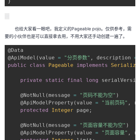
}
也给大家看一眼吧，我定义的Pageable pojo。仅供参考，需
要的小伙伴也是可以直接拿去用，不用大家还手动创建一遍了。
@Data
@ApiModel
(
value 
=
"分页参数"
,
 description 
=
public
class
Pageable
implements
Serializa
private
static
final
long
 serialVersio
@NotNull
(
message 
=
"页码不能为空"
)
@ApiModelProperty
(
value 
=
"当前页码"
,
 r
protected
Integer
 page
;
@NotNull
(
message 
=
"页面容量不能为空"
)
@ApiModelProperty
(
value 
=
"页面容量"
,
 r