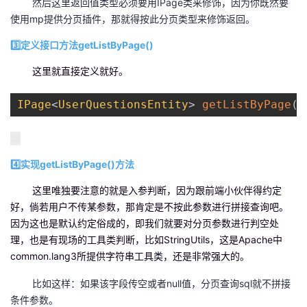
然后这里返回值类型必须要用IPage类来修饰，因为你既然要
使用mp提供分页插件，那就得按此分页类型来修饰返回。
3️⃣定义接口方法getListByPage()
这里就直接定义就好。
IPage
<
UserQuestionsEntity
>
getListByPage
(
Q
4️⃣实现getListByPage()方法
这里唯独要注意的就是入参判断，因为跟前端小伙伴得约定
好，倘若用户不传某参数，那肯定是不按此参数进行拼接查询吧。
因为这也是默认约定俗成的，即我们就要对分页参数进行判空处
理，也是有现场的工具类判断，比如StringUtils，这是Apache中
common.lang3所提供字符串工具类，还是非常强大的。
比如这样：如果该字段传空或者null值，分页查询sql就不拼接
条件参数。