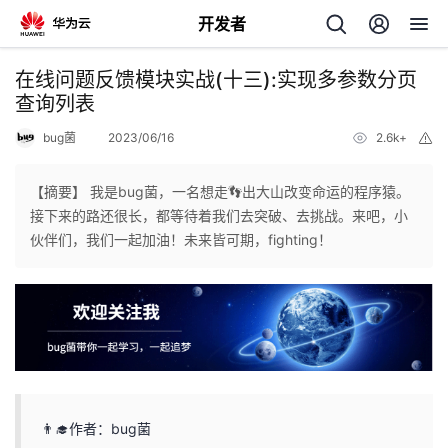
开发者
返
​在线问题反馈模块实战(十三)​:实现多参数分页
回
查询列表
bug菌
2023/06/16
2.6k+
举
报
【摘要】 我是bug菌，一名想走👣出大山改变命运的程序猿。
接下来的路还很长，都等待着我们去突破、去挑战。来吧，小
个
伙伴们，我们一起加油！未来皆可期，fighting！
我
人
的
主
开
页
👨‍🎓作者：bug菌
发