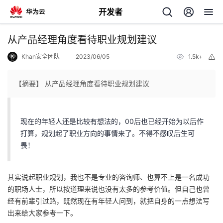
开发者
返
从产品经理角度看待职业规划建议
回
Khan安全团队
2023/06/05
1.5k+
举
报
【摘要】 从产品经理角度看待职业规划建议
个
现在的年轻人还是比较有想法的，00后也已经开始为以后作
打算，规划起了职业方向的事情来了。不得不感叹后生可
我
人
畏！
的
主
其实说起职业规划，我也不是专业的咨询师、也算不上是一名成功
的职场人士，所以按道理来说也没有太多的参考价值。但自己也曾
开
页
经有前辈引过路，既然现在有年轻人问到，就把自身的一点想法写
出来给大家参考一下。
发