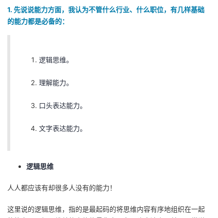
1. 先说说能力方面，我认为不管什么行业、什么职位，有几样基础
者
的能力都是必备的：
我
逻辑思维。
的
我
理解能力。
博
的
我
口头表达能力。
客
论
的
我
文字表达能力。
坛
圈
的
我
子
直
的
我
逻辑思维
我
播
活
的
人人都应该有却很多人没有的能力！
我
动
关
的
这里说的逻辑思维，指的是最起码的将思维内容有序地组织在一起