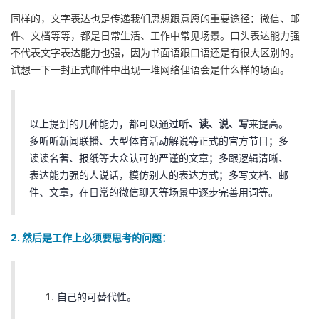
持
建
证
实
的
同样的，文字表达也是传递我们思想跟意愿的重要途径：微信、邮
件、文档等等，都是日常生活、工作中常见场景。口头表达能力强
议
验
收
不代表文字表达能力也强，因为书面语跟口语还是有很大区别的。
试想一下一封正式邮件中出现一堆网络俚语会是什么样的场面。
藏
以上提到的几种能力，都可以通过
听、读、说、写
来提高。
多听听新闻联播、大型体育活动解说等正式的官方节目；多
读读名著、报纸等大众认可的严谨的文章；多跟逻辑清晰、
表达能力强的人说话，模仿别人的表达方式；多写文档、邮
件、文章，在日常的微信聊天等场景中逐步完善用词等。
2. 然后是工作上必须要思考的问题：
自己的可替代性。