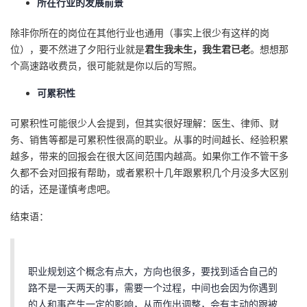
所在行业的发展前景
除非你所在的岗位在其他行业也通用（事实上很少有这样的岗
位），要不然进了夕阳行业就是
君生我未生，我生君已老
。想想那
个高速路收费员，很可能就是你以后的写照。
可累积性
可累积性可能很少人会提到，但其实很好理解：医生、律师、财
务、销售等都是可累积性很高的职业。从事的时间越长、经验积累
越多，带来的回报会在很大区间范围内越高。如果你工作不管干多
久都不会对回报有帮助，或者累积十几年跟累积几个月没多大区别
的话，还是谨慎考虑吧。
结束语：
职业规划这个概念有点大，方向也很多，要找到适合自己的
路不是一天两天的事，需要一个过程，中间也会因为你遇到
的人和事产生一定的影响，从而作出调整，会有主动的跟被