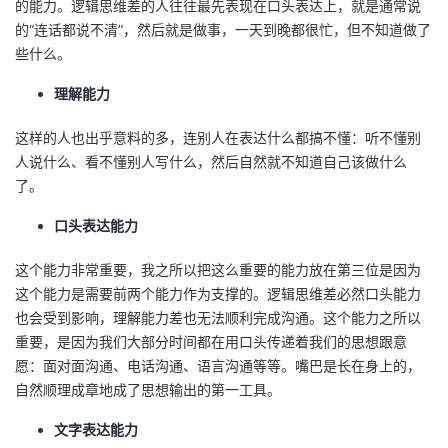
的能力。逻辑思维差的人往往最先表现在口头表达上，就是通常说
我
注
的
开
的“连话都说不清”，然后就是做事，一天到晚都很忙，但不知道做了
些什么。
的
Programs
发
理解能力
支
者
这样的人也出乎意料的多，连别人在表达什么都搞不懂：听不懂别
人说什么、看不懂别人写什么，然后自然就不知道自己该做什么
持
学
了。
我
堂
口头表达能力
的
我
我
这个能力非常重要，我之所以把这么重要的能力放在第三位是因为
这个能力是需要前两个能力作为支撑的。逻辑思维差必然口头能力
技
的
的
我
也会受到影响，理解能力差也无法顺利完成沟通。这个能力之所以
重要，是因为我们大部分时间都在用口头传递着我们的思想跟意
术
云
课
的
我
愿：面对面沟通、电话沟通、语言沟通等等。嘴巴是长在身上的，
自然顺理成章地成了思想输出的第一工具。
支
声
程
认
的
我
文字表达能力