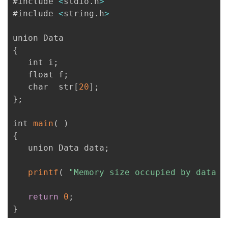
#include 
<
stdio
.
h
>
持
建
证
实
的
#include 
<
string
.
h
>
议
验
收
{
藏
   int i
;
   float f
;
   char  str
[
20
]
;
}
;
int 
main
(
)
{
   union Data data
;
printf
(
"Memory size occupied by data :
return
0
;
}