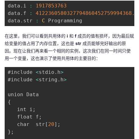
data
.
i 
:
1917853763
data
.
f 
:
4122360580327794860452759994368.0
data
.
str 
:
C
 Programming
在这里，我们可以看到共用体的
i
和
f
成员的值有损坏，因为最后赋
给变量的值占用了内存位置，这也是
str
成员能够完好输出的原
因。现在让我们再来看一个相同的实例，这次我们在同一时间只使
用一个变量，这也演示了使用共用体的主要目的：
#include 
<
stdio
.
h
>
#include 
<
string
.
h
>
{
   int i
;
   float f
;
   char  str
[
20
]
;
}
;