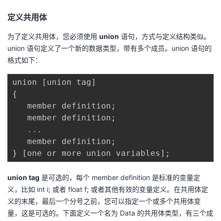
定义共用体
者
为了定义共用体，您必须使用
union
语句，方式与定义结构类似。
我
union 语句定义了一个新的数据类型，带有多个成员。union 语句的
格式如下：
的
我
union 
[
union tag
]
博
的
我
{
   member definition
;
客
论
的
我
   member definition
;
...
坛
圈
的
我
   member definition
;
}
[
one or more union variables
]
;
子
直
的
我
union tag
是可选的，每个 member definition 是标准的变量定
我
播
活
的
义，比如 int i; 或者 float f; 或者其他有效的变量定义。在共用体定
义的末尾，最后一个分号之前，您可以指定一个或多个共用体变
我
动
关
的
量，这是可选的。下面定义一个名为 Data 的共用体类型，有三个成