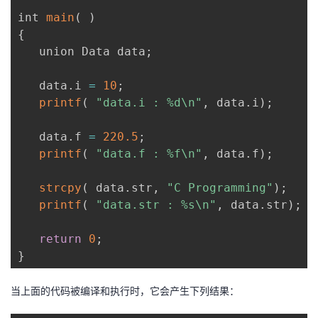
int 
main
(
)
{
   union Data data
;
   data
.
i 
=
10
;
printf
(
"data.i : %d\n"
,
 data
.
i
)
;
   data
.
f 
=
220.5
;
printf
(
"data.f : %f\n"
,
 data
.
f
)
;
strcpy
(
 data
.
str
,
"C Programming"
)
;
printf
(
"data.str : %s\n"
,
 data
.
str
)
;
return
0
;
}
当上面的代码被编译和执行时，它会产生下列结果：