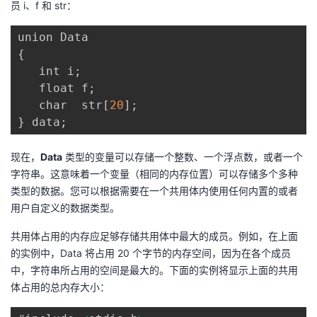
员 i、f 和 str：
我
注
的
开
的
Programs
发
{
   int i
;
支
者
   float f
;
   char  str
[
20
]
;
持
学
}
 data
;
我
堂
现在，
Data
类型的变量可以存储一个整数、一个浮点数，或者一个
字符串。这意味着一个变量（相同的内存位置）可以存储多个多种
的
我
我
类型的数据。您可以根据需要在一个共用体内使用任何内置的或者
用户自定义的数据类型。
技
的
的
我
共用体占用的内存应足够存储共用体中最大的成员。例如，在上面
的实例中，Data 将占用 20 个字节的内存空间，因为在各个成员
术
云
课
的
我
中，字符串所占用的空间是最大的。下面的实例将显示上面的共用
体占用的总内存大小：
支
声
程
认
的
我