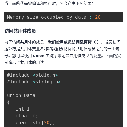
当上面的代码被编译和执行时，它会产生下列结果：
Memory size occupied by data 
:
20
访问共用体成员
为了访问共用体的成员，我们使用
成员访问运算符（.）
。成员访问
运算符是共用体变量名称和我们要访问的共用体成员之间的一个句
号。您可以使用
union
关键字来定义共用体类型的变量。下面的实
例演示了共用体的用法：
#include 
<
stdio
.
h
>
#include 
<
string
.
h
>
{
   int i
;
   float f
;
   char  str
[
20
]
;