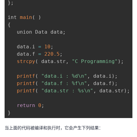
}
;
int 
main
(
)
{
   union Data data
;
   data
.
i 
=
10
;
   data
.
f 
=
220.5
;
strcpy
(
 data
.
str
,
"C Programming"
)
;
printf
(
"data.i : %d\n"
,
 data
.
i
)
;
printf
(
"data.f : %f\n"
,
 data
.
f
)
;
printf
(
"data.str : %s\n"
,
 data
.
str
)
;
return
0
;
}
当上面的代码被编译和执行时，它会产生下列结果：