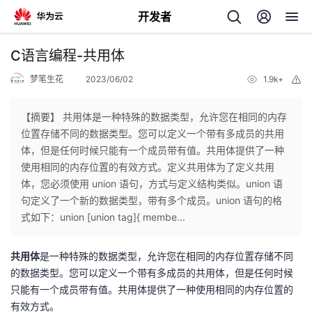
开发者
返
C语言编程-共用体
回
梦笔生花
2023/06/02
1.9k+
举
报
【摘要】 共用体是一种特殊的数据类型，允许您在相同的内存
位置存储不同的数据类型。您可以定义一个带有多成员的共用
体，但是任何时候只能有一个成员带有值。共用体提供了一种
个
使用相同的内存位置的有效方式。定义共用体为了定义共用
体，您必须使用 union 语句，方式与定义结构类似。union 语
我
人
句定义了一个新的数据类型，带有多个成员。union 语句的格
式如下：union [union tag]{ membe...
的
主
共用体
是一种特殊的数据类型，允许您在相同的内存位置存储不同
开
页
的数据类型。您可以定义一个带有多成员的共用体，但是任何时候
只能有一个成员带有值。共用体提供了一种使用相同的内存位置的
发
有效方式。