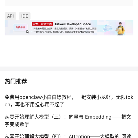
持
建
证
实
的
API
IDE
议
验
收
藏
热门推荐
免费用openclaw小白白嫖教程，一键安装小龙虾，无限tok
en，再也不用担心用不起了
从零开始理解大模型（三）：向量与 Embedding——把文
字变成数学
从零开始理解大模型（四）：Attention——大模型的"阅读