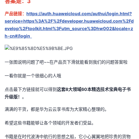
答案是：3
者
产品链接：
https://auth.huaweicloud.com/authui/login.html?
service=https%3A%2F%2Fdeveloper.huaweicloud.com%2Fd
我
evelop%2Ftoolkit.html%3Futm_source%3Dhw002&locale=z
h-cn#/login
的
我
博
的
我
一张图说明问题了吧~~在产品页下滑就能看到我们的问题答案啦
客
论
的
我
一看你就是一个很细心的人哦
坛
圈
的
我
点击最下方链接就可以得到
这套8大领域60本精选技术宝典电子书
升级版！
。
子
直
的
我
满满的干货，都是华为云云享书库为大家精心整理的。
我
播
活
的
希望这些书籍能够让各个领域的开发者们受益。
我
动
关
的
书籍是在时代波涛中航行的思想之船，它小心翼翼地把珍贵的货物