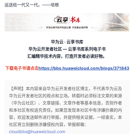
运送给一代又一代。——培根
我
注
的
开
的
Programs
发
支
者
华为云 · 云享书库
华为云开发者社区 — 云享书库系列电子书
持
学
汇编精华技术内容，打造开发者必读好物。
我
堂
下载电子书请点击
https://bbs.huaweicloud.com/blogs/371843
的
我
我
【声明】本内容来自华为云开发者社区博主，不代表华为云及
技
的
的
我
华为云开发者社区的观点和立场。转载时必须标注文章的来源
（华为云社区）、文章链接、文章作者等基本信息，否则作者
术
云
课
的
我
和本社区有权追究责任。如果您发现本社区中有涉嫌抄袭的内
容，欢迎发送邮件进行举报，并提供相关证据，一经查实，本
支
声
程
认
的
我
社区将立刻删除涉嫌侵权内容，举报邮箱：
cloudbbs@huaweicloud.com