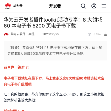
开发者
返
华为云开发者插件toolkit活动专享：8 大领域
回
60 本电子书 5200 页电子书下载！
华为云软件工具链
2023/05/25
3.1k+
举
报
【摘要】 恭喜你！答对了！电子书下载地址在最下方，马上拿
走这套8大领域50本精选技术宝典电子书升级版吧
个
恭喜你！答对了！
我
人
电子书下载地址在最下方，马上拿走这套8大领域60本精选技术宝
的
主
典电子书升级版
吧
哇！真的很厉害，恭喜你破解了这个互动小问题，那这里小编就把
开
页
答案解析告诉大家把！
发