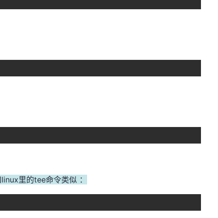
nux里的tee命令类似 ：