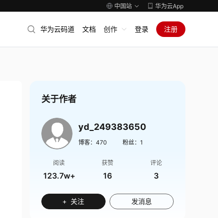
中国站
华为云App
华为云码道
文档
创作
登录
注册
关于作者
yd_249383650
博客：
470
粉丝：
1
阅读
获赞
评论
123.7w+
16
3
+ 关注
发消息