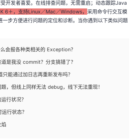
断工具，深受开发者喜爱。在线排查问题，无需重启；动态跟踪Java
JDK 6＋，支持Linux／Mac／Windows，
采用命令行交互模
能，进一步方便进行问题的定位和诊断。当你遇到以下类似问题
么会报各种类相关的 Exception？
是我没 commit？分支搞错了？
难道只能通过加日志再重新发布吗？
题，但线上同样无法 debug，线下无法重现！
的运行状况？
时运行状态？
火焰