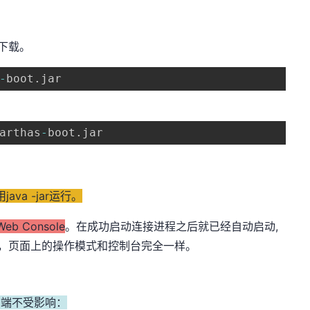
e下载。
-
boot
.
arthas
-
boot
.
jar
ava -jar运行。
eb Console
。在成功启动连接进程之后就已经自动启动,
，页面上的操作模式和控制台完全一样。
客户端不受影响：