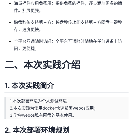
海量插件应用免费用：提供免费的插件，逐步添加更多的插
我
注
的
开
件。扩展更强。
的
Programs
发
跨盘秒传支持第三方：跨盘秒传功能支持第三方网盘一键秒
存，速度更快。
支
者
全平台互通随时访问：全平台互通随时随地在任何设备上访
问，更便捷。
持
学
二、本次实践介绍
我
堂
的
我
我
1. 本次实践简介
技
的
的
我
1.本次部署环境为个人测试环境；
术
云
2.本次实践为使用docker快速部署webos应用；
课
的
我
3.学会webos私有网盘的基本使用。
支
声
程
认
的
我
2. 本次部署环境规划