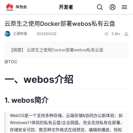
开发者
返
云原生之使用Docker部署webos私有云盘
回
江湖有缘
2023/05/22
3.2k+
举
报
【摘要】 云原生之使用Docker部署webos私有云盘
@
TOC
个
一、webos介绍
我
人
1. webos简介
的
主
开
页
WebOS是一个支持多种存储，云端存储&协同办公新体验：如
Windows11体验的私有云盘/企业网盘。完全支持私有化部署，
发
存储安全可控、数百种文件格式在线预览、编辑和播放、轻松