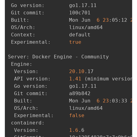
 Go version:        go1.17.11

 Git commit:        100c701

 Built:             Mon Jun  
6
23
:05:12 
20
 OS/Arch:           linux/amd64

 Context:           default

 Experimental:      
true
Server: Docker Engine - Community

 Engine:

  Version:          
20.10
.17

  API version:      
1.41
(
minimum version 
  Go version:       go1.17.11

  Git commit:       a89b842

  Built:            Mon Jun  
6
23
:03:33 
20
  OS/Arch:          linux/amd64

  Experimental:     
false
 containerd:

  Version:          
1.6
.6
