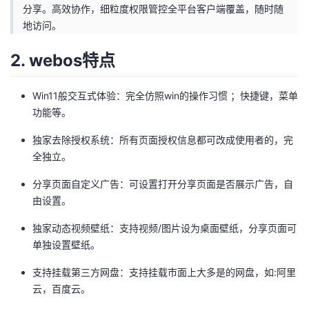
分享。高效协作，细粒度权限管控全平台客户端覆盖，随时随
者
地访问。
2. webos特点
我
的
我
Win11般交互式体验：完全仿照win的操作习惯 ；快捷键，菜单
功能等。
博
的
我
独家去除授权系统：所有页面授权信息都可改成使用者的，完
全独立。
客
论
的
我
分享页面自定义广告：可设置打开分享页面是否展示广告，自
坛
圈
的
我
由设置。
子
直
的
我
独家动态视频壁纸：支持视频/图片设为桌面壁纸，分享页面可
单独设置壁纸。
我
播
活
的
支持挂载第三方网盘：支持挂载市面上大多是的网盘，如:阿里
云，百度云。
我
动
关
的