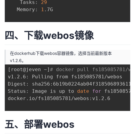
    Tasks: 
29
   Memory: 
1
.7G

四、下载webos镜像
在dockerhub下载webos容器镜像，选择当前最新版本
v1.2.6。
[
root@jeven ~
]
# docker pull fs185085781/we
v1.2.6: Pulling from fs185085781/webos

Digest: sha256:6b19b0224ab04f318506893611b
Status: Image is up to 
date
for
 fs18508578
docker.io/fs185085781/webos:v1.2.6

五、部署webos