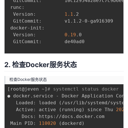
  GitCommit:        10c12954828e7c7c9b6e0e
 runc:

  Version:          
1.1
.2

  GitCommit:        v1.1.2-0-ga916309

 docker-init:

  Version:          
0.19
.0

  GitCommit:        de40ad0

2. 检查Docker服务状态
检查Docker服务状态
[
root@jeven ~
]
# systemctl status docker
● docker.service - Docker Application Cont
   Loaded: loaded 
(
/usr/lib/systemd/system
   Active: active 
(
running
)
 since Thu 
2023
     Docs: https://docs.docker.com

 Main PID: 
110020
(
dockerd
)