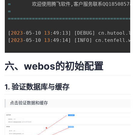
=
       欢迎使用腾飞软件,客户服务联系QQ185085781 
=
==
==
==
==
==
==
==
==
==
==
==
==
==
==
==
==
==
==
==
==
==
[
2023
-05-10 
13
:49:13
]
[
DEBUG
]
 cn.hutool.lo
[
2023
-05-10 
13
:49:14
]
[
INFO
]
 cn.tenfell.we
六、webos的初始配置
1. 验证数据库与缓存
点击验证数据和缓存