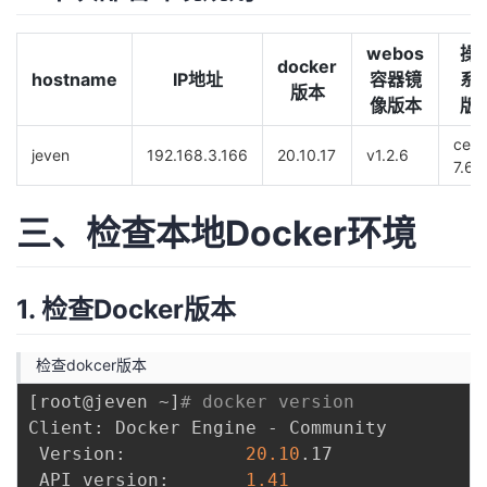
持
建
证
实
的
webos
操
议
docker
验
收
hostname
IP地址
容器镜
系
版本
像版本
版
藏
cent
jeven
192.168.3.166
20.10.17
v1.2.6
7.6
三、检查本地Docker环境
1. 检查Docker版本
检查dokcer版本
[
root@jeven ~
]
# docker version
Client: Docker Engine - Community

 Version:           
20.10
.17

 API version:       
1.41