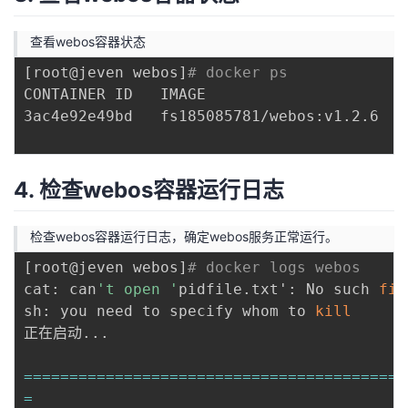
查看webos容器状态
[
root@jeven webos
]
# docker ps
CONTAINER ID   IMAGE                      
3ac4e92e49bd   fs185085781/webos:v1.2.6   
4. 检查webos容器运行日志
检查webos容器运行日志，确定webos服务正常运行。
[
root@jeven webos
]
# docker logs webos 
cat: can
't open '
pidfile.txt': No such 
fil
sh: you need to specify whom to 
kill
正在启动
..
.

==
==
==
==
==
==
==
==
==
==
==
==
==
==
==
==
==
==
==
==
==
=