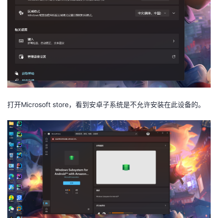
持
建
证
实
的
议
验
收
藏
打开Microsoft store，看到安卓子系统是不允许安装在此设备的。