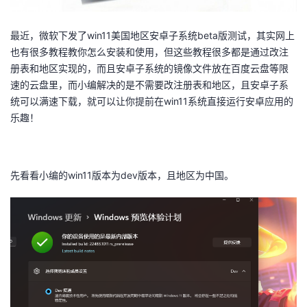
者
最近，微软下发了win11美国地区安卓子系统beta版测试，其实网上
也有很多教程教你怎么安装和使用，但这些教程很多都是通过改注
我
册表和地区实现的，而且安卓子系统的镜像文件放在百度云盘等限
速的云盘里，而小编解决的是不需要改注册表和地区，且安卓子系
的
我
统可以满速下载，就可以让你提前在win11系统直接运行安卓应用的
乐趣！
博
的
我
客
论
的
我
先看看小编的win11版本为dev版本，且地区为中国。
坛
圈
的
我
子
直
的
我
我
播
活
的
我
动
关
的