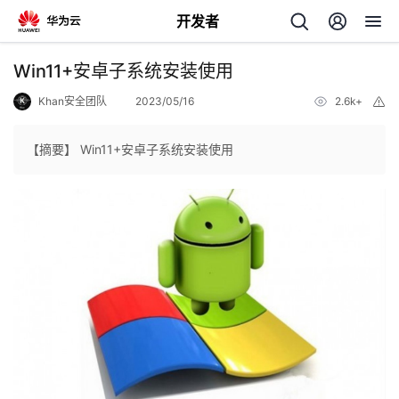
开发者
返
Win11+安卓子系统安装使用
回
Khan安全团队
2023/05/16
2.6k+
举
报
【摘要】 Win11+安卓子系统安装使用
个
我
人
的
主
开
页
发