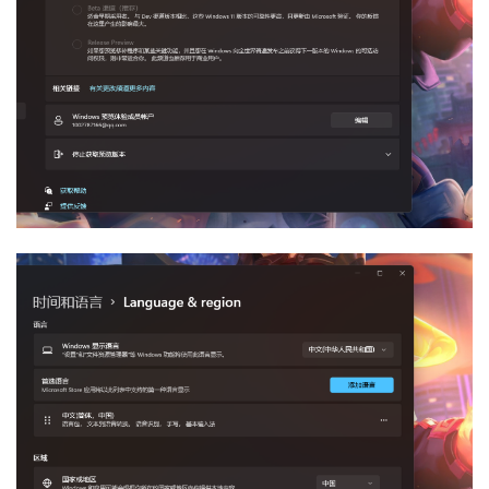
我
注
的
开
的
Programs
发
支
者
持
学
我
堂
的
我
我
技
的
的
我
术
云
课
的
我
支
声
程
认
的
我