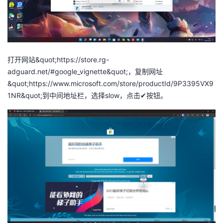
打开网站&quot;https://store.rg-
adguard.net/#google_vignette&quot;，复制网址
&quot;https://www.microsoft.com/store/productId/9P3395VX9
1NR&quot;到中间地址栏，选择slow，点击✔按钮。