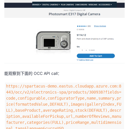
者
我
的
我
博
的
我
客
论
的
我
能观察到下面的 OCC API call：
坛
圈
的
我
https://spartacus-demo.eastus.cloudapp.azure.com:8
443/occ/v2/electronics-spa/products/300938?fields=
子
直
的
我
code,configurable,configuratorType,name,summary,pr
ice(formattedValue,DEFAULT),images(galleryIndex,FU
我
播
活
的
LL),baseProduct,averageRating,stock(DEFAULT),descr
iption,availableForPickup,url,numberOfReviews,manu
我
动
关
的
facturer,categories(FULL),priceRange,multidimensio
nal,tags&lang=en&curr=USD