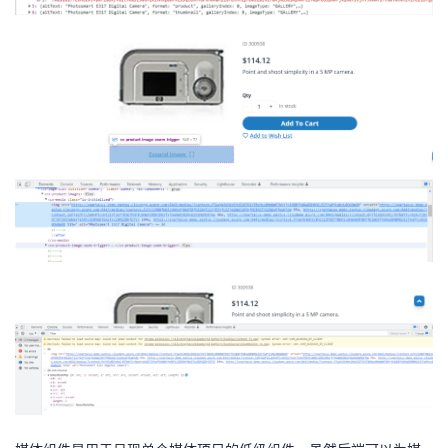
持
建
证
实
的
议
验
收
藏