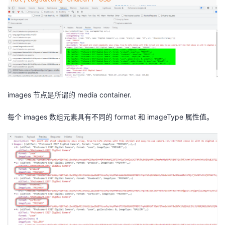
我
注
的
开
的
Programs
发
支
者
持
学
images 节点是所谓的 media container.
我
堂
每个 images 数组元素具有不同的 format 和 imageType 属性值。
的
我
我
技
的
的
我
术
云
课
的
我
支
声
程
认
的
我