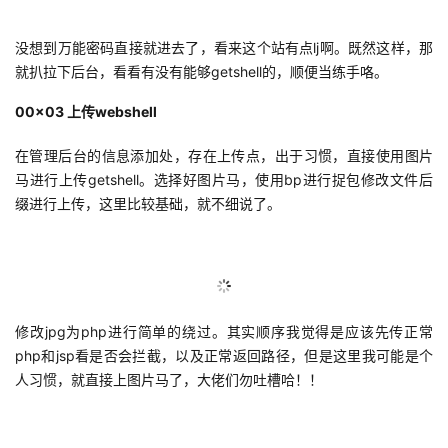
议
注
验
收
没想到万能密码直接就进去了，看来这个站有点lj啊。既然这样，那
藏
就扒拉下后台，看看有没有能够getshell的，顺便当练手咯。
00x03 上传webshell
在管理后台的信息添加处，存在上传点，出于习惯，直接使用图片
马进行上传getshell。选择好图片马，使用bp进行捉包修改文件后
缀进行上传，这里比较基础，就不细说了。
修改jpg为php进行简单的绕过。其实顺序我觉得是应该先传正常
php和jsp看是否会拦截，以及正常返回路径，但是这里我可能是个
人习惯，就直接上图片
马了，大佬们勿吐槽哈！！