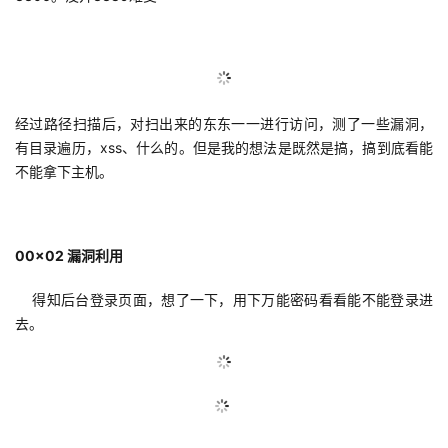
的
Programs
发
者
支
者
我
经过路径扫描后，对扫出来的东东一一进行访问，测了一些漏洞，
持
学
的
我
有目录遍历，xss、什么的。但是我的想法是既然是搞，搞到底看能
不能拿下主机。
我
堂
博
的
我
的
我
客
论
的
我
我
00x02 漏洞利用
技
的
坛
圈
的
我
的
我
得知后台登录页面，想了一下，用下万能密码看看能不能登录进
术
云
去。
子
直
的
我
课
的
我
支
声
播
活
的
程
认
的
我
持
建
动
关
证
实
的