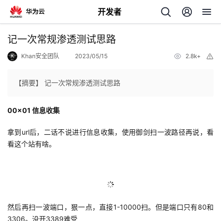
开发者
返
记一次常规渗透测试思路
回
Khan安全团队
2023/05/15
2.8k+
举
报
【摘要】 记一次常规渗透测试思路
00x01 信息收集
个
拿到url后，二话不说进行信息收集，使用御剑扫一波路径再说，看
我
人
看这个站有啥。
我
的
主
我
的
开
页
然后再扫一波端口，狠一点，直接1-10000扫。但是端口只有80和
我
的
开
发
3306。没开3389难受