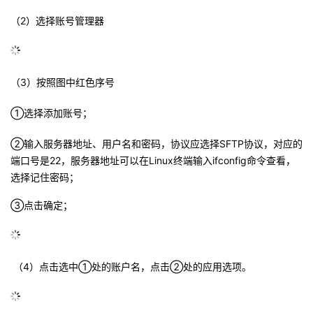
议
注
验
收
（2）选择账号管理器
藏
（3）按照图中红色序号
①选择添加账号；
②输入服务器地址、用户名和密码，协议应选择SFTP协议，对应的
端口号是22，服务器地址可以在Linux终端输入ifconfig命令查看，
选择记住密码；
③点击确定；
（4）点击选中①处的账户名，点击②处的应用选项。