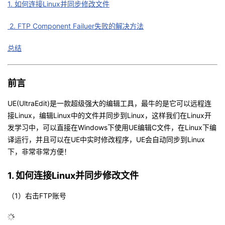
1. 如何连接Linux并同步修改文件
的
Programs
发
者
2. FTP Component Failuer失败的解决方法
支
者
我
总结
持
学
的
我
前言
我
堂
博
的
我
UE(UltraEdit)是一款超级强大的编辑工具，最牛的是它可以远程连
的
我
客
论
的
我
接Linux，编辑Linux中的文件并同步到Linux，这样我们在Linux开
我
发学习中，可以直接在Windows下使用UE编辑C文件，在Linux下编
技
的
坛
圈
的
我
译运行，并且可以在UE中实时修改程序，UE会自动同步到Linux
的
我
下，非常非常方便！
术
云
子
直
的
我
课
的
我
1. 如何连接Linux并同步修改文件
支
声
播
活
的
程
认
的
我
（1）右击FTP账号
持
建
动
关
证
实
的