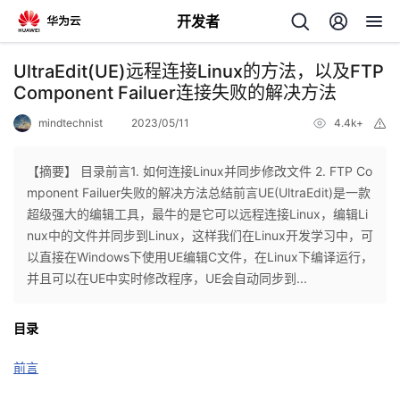
开发者
返
UltraEdit(UE)远程连接Linux的方法，以及FTP
回
Component Failuer连接失败的解决方法
mindtechnist
2023/05/11
4.4k+
举
报
【摘要】 目录前言1. 如何连接Linux并同步修改文件 2. FTP Co
mponent Failuer失败的解决方法总结前言UE(UltraEdit)是一款
个
超级强大的编辑工具，最牛的是它可以远程连接Linux，编辑Li
nux中的文件并同步到Linux，这样我们在Linux开发学习中，可
我
人
以直接在Windows下使用UE编辑C文件，在Linux下编译运行，
并且可以在UE中实时修改程序，UE会自动同步到...
我
的
主
目录
我
的
开
页
前言
我
的
开
发