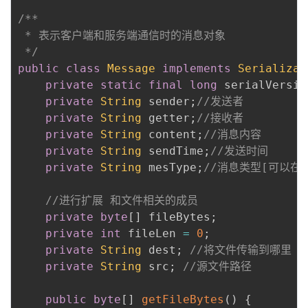
/**

 * 表示客户端和服务端通信时的消息对象

 */
public
class
Message
implements
Serializab
private
static
final
long
 serialVersio
private
String
 sender
;
//发送者
private
String
 getter
;
//接收者
private
String
 content
;
//消息内容
private
String
 sendTime
;
//发送时间
private
String
 mesType
;
//消息类型[可以在
//进行扩展 和文件相关的成员
private
byte
[
]
 fileBytes
;
private
int
 fileLen 
=
0
;
private
String
 dest
;
//将文件传输到哪里
private
String
 src
;
//源文件路径
public
byte
[
]
getFileBytes
(
)
{