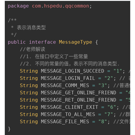
package
com
.
hspedu
.
qqcommon
;
/**

 * 表示消息类型

 */
public
interface
MessageType
{
//老师解读
//1. 在接口中定义了一些常量
//2. 不同的常量的值，表示不同的消息类型.
String
 MESSAGE_LOGIN_SUCCEED 
=
"1"
;
/
String
 MESSAGE_LOGIN_FAIL 
=
"2"
;
// 
String
 MESSAGE_COMM_MES 
=
"3"
;
//普通信
String
 MESSAGE_GET_ONLINE_FRIEND 
=
"4"
String
 MESSAGE_RET_ONLINE_FRIEND 
=
"5"
String
 MESSAGE_CLIENT_EXIT 
=
"6"
;
//
String
 MESSAGE_TO_ALL_MES 
=
"7"
;
//群
String
 MESSAGE_FILE_MES 
=
"8"
;
//文件消
}