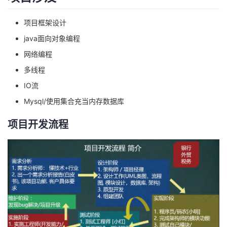
者
项目框架设计
java面向对象编程
我
网络编程
的
我
多线程
IO流
博
的
我
Mysql/使用集合充当内存数据库
客
论
的
我
项目开发流程
坛
圈
的
我
子
直
的
我
我
播
活
的
我
动
关
的