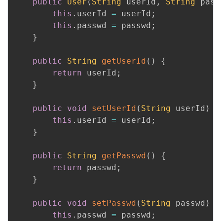
public
User
(
String
 userId
,
String
 pass
this
.
userId 
=
 userId
;
this
.
passwd 
=
 passwd
;
}
public
String
getUserId
(
)
{
return
 userId
;
}
public
void
setUserId
(
String
 userId
)
{
this
.
userId 
=
 userId
;
}
public
String
getPasswd
(
)
{
return
 passwd
;
}
public
void
setPasswd
(
String
 passwd
)
{
this
.
passwd 
=
 passwd
;