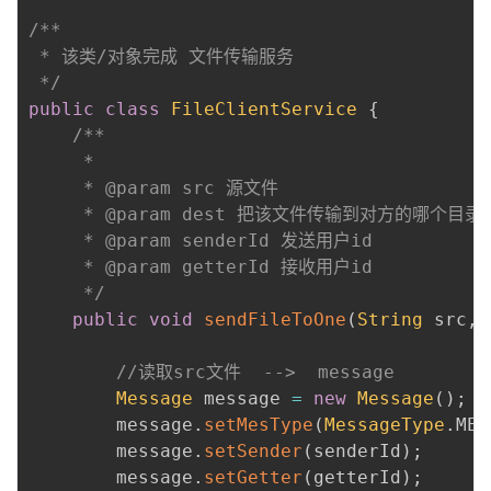
/**

 * 该类/对象完成 文件传输服务

 */
public
class
FileClientService
{
/**

     *

     * @param src 源文件

     * @param dest 把该文件传输到对方的哪个目录

     * @param senderId 发送用户id

     * @param getterId 接收用户id

     */
public
void
sendFileToOne
(
String
 src
,
//读取src文件  -->  message
Message
 message 
=
new
Message
(
)
;
        message
.
setMesType
(
MessageType
.
MES
        message
.
setSender
(
senderId
)
;
        message
.
setGetter
(
getterId
)
;