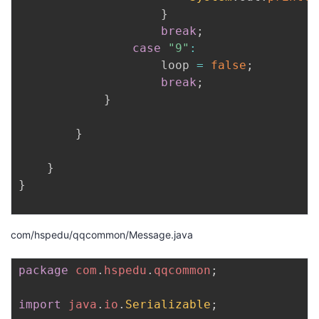
}
break
;
case
"9"
:
                    loop 
=
false
;
break
;
}
}
}
}
com/hspedu/qqcommon/Message.java
package
com
.
hspedu
.
qqcommon
;
import
java
.
io
.
Serializable
;