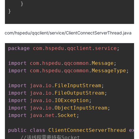
}
}
com/hspedu/qqclient/service/ClientConnectServerThread.java
package
com
.
hspedu
.
qqclient
.
service
;
import
com
.
hspedu
.
qqcommon
.
Message
;
import
com
.
hspedu
.
qqcommon
.
MessageType
;
import
java
.
io
.
FileInputStream
;
import
java
.
io
.
FileOutputStream
;
import
java
.
io
.
IOException
;
import
java
.
io
.
ObjectInputStream
;
import
java
.
net
.
Socket
;
public
class
ClientConnectServerThread
ext
//该线程需要持有Socket