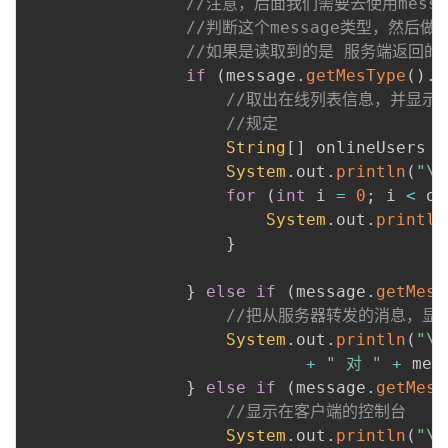
//注意，后面我们需要去使用messa
//判断这个message类型，然后
//如果是读取到的是 服务端返回的
if
(
message
.
getMesType
(
)
.
e
//取出在线列表信息，并显示
//规定
String
[
]
 onlineUsers 
=
System
.
out
.
println
(
"\
for
(
int
 i 
=
0
;
 i 
<
 on
System
.
out
.
println
}
}
else
if
(
message
.
getMesT
//把从服务器转发的消息，显
System
.
out
.
println
(
"\n
+
" 对 "
+
 mes
}
else
if
(
message
.
getMesT
//显示在客户端的控制台
System
.
out
.
println
(
"\n