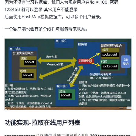
因为还没有学习数据库，我们人为规定用户名/id = 100, 密码
持
建
证
实
的
123456 就可以登录,其它用户不能登录
后面使用HashMap模拟数据库，可以多个用户登录。
议
验
收
一个客户端也会有多个线程与服务端来联系。
藏
功能实现-拉取在线用户列表