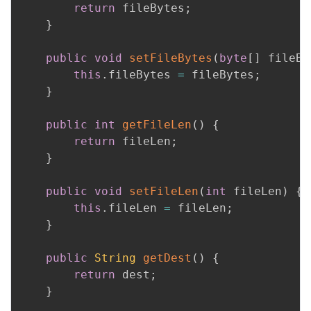
return
 fileBytes
;
}
public
void
setFileBytes
(
byte
[
]
 fileBy
this
.
fileBytes 
=
 fileBytes
;
}
public
int
getFileLen
(
)
{
return
 fileLen
;
}
public
void
setFileLen
(
int
 fileLen
)
{
this
.
fileLen 
=
 fileLen
;
}
public
String
getDest
(
)
{
return
 dest
;
}