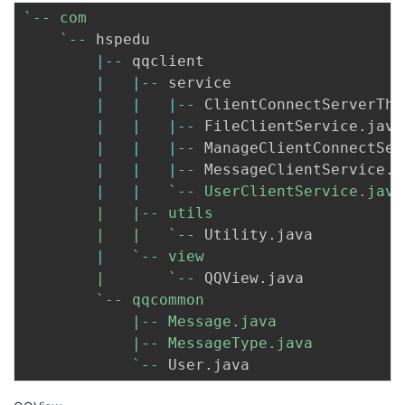
`
-- com

`
--
 hspedu

|
--
 qqclient

|
|
--
 service

|
|
|
--
 ClientConnectServerThr
|
|
|
--
 FileClientService
.
java

|
|
|
--
 ManageClientConnectSer
|
|
|
--
 MessageClientService
.
j
|
|
`
-- UserClientService.java

        |   |-- utils

        |   |   
`
--
 Utility
.
java

|
`
-- view

        |       
`
--
 QQView
.
java

`
-- qqcommon

            |-- Message.java

            |-- MessageType.java

`
--
 User
.