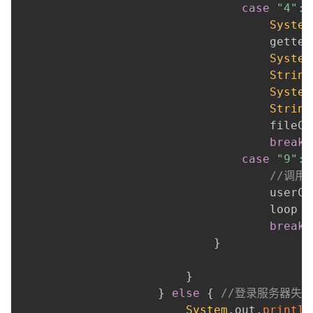
case
"4"
:
System
                                    getter
System
String
System
String
                                    fileCl
break
;
case
"9"
:
//调用
                                    userCl
                                    loop 
=
break
;
}
}
}
else
{
//登录服务器失败
System
.
out
.
println