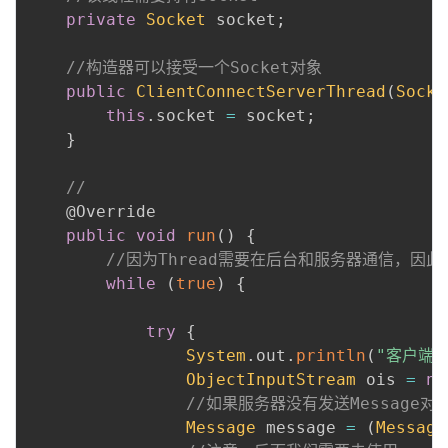
private
Socket
 socket
;
//构造器可以接受一个Socket对象
public
ClientConnectServerThread
(
Socke
this
.
socket 
=
 socket
;
}
//
@Override
public
void
run
(
)
{
//因为Thread需要在后台和服务器通信，因此我
while
(
true
)
{
try
{
System
.
out
.
println
(
"客户端
ObjectInputStream
 ois 
=
ne
//如果服务器没有发送Message
Message
 message 
=
(
Message