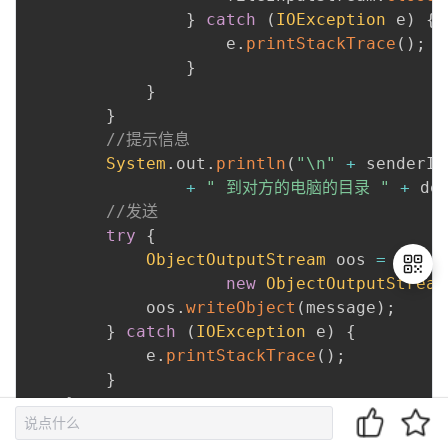
}
catch
(
IOException
 e
)
{
                    e
.
printStackTrace
(
)
;
}
}
}
//提示信息
System
.
out
.
println
(
"\n"
+
 senderId
+
" 到对方的电脑的目录 "
+
 de
//发送
try
{
ObjectOutputStream
 oos 
=
new
ObjectOutputStream
            oos
.
writeObject
(
message
)
;
}
catch
(
IOException
 e
)
{
退
            e
.
printStackTrace
(
)
;
出
}
登
}
录
}