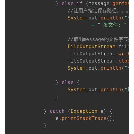
}
else
if
(
message
.
getMesT
//让用户指定保存路径。。。
System
.
out
.
println
(
"\n
+
" 发文件: "
+
//取出message的文件字
FileOutputStream
 fileO
                    fileOutputStream
.
write
                    fileOutputStream
.
close
System
.
out
.
println
(
"\
}
else
{
System
.
out
.
println
(
"是
}
}
catch
(
Exception
 e
)
{
                e
.
printStackTrace
(
)
;
}