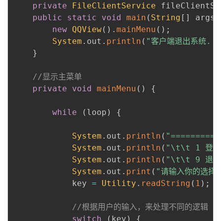
private
FileClientService
 fileClientSe
public
static
void
main
(
String
[
]
 args
)
new
QQView
(
)
.
mainMenu
(
)
;
System
.
out
.
println
(
"客户端退出系统...
}
//显示主菜单
private
void
mainMenu
(
)
{
while
(
loop
)
{
System
.
out
.
println
(
"========
System
.
out
.
println
(
"\t\t 1 登
System
.
out
.
println
(
"\t\t 9 退
System
.
out
.
print
(
"请输入你的选择:
            key 
=
Utility
.
readString
(
1
)
;
//根据用户的输入，来处理不同的逻辑
switch
(
key
)
{