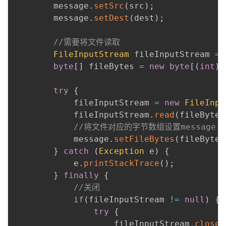
        message
.
setSrc
(
src
)
;
        message
.
setDest
(
dest
)
;
//需要将文件读取
FileInputStream
 fileInputStream 
=
byte
[
]
 fileBytes 
=
new
byte
[
(
int
)
n
try
{
            fileInputStream 
=
new
FileInpu
            fileInputStream
.
read
(
fileBytes
//将文件对应的字节数组设置message
            message
.
setFileBytes
(
fileBytes
}
catch
(
Exception
 e
)
{
            e
.
printStackTrace
(
)
;
}
finally
{
//关闭
if
(
fileInputStream 
!=
null
)
{
try
{
                    fileInputStream
.
close
(