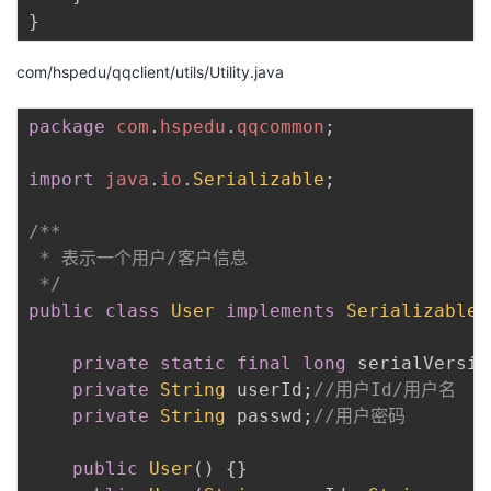
}
com/hspedu/qqclient/utils/Utility.java
package
com
.
hspedu
.
qqcommon
;
import
java
.
io
.
Serializable
;
/**

 * 表示一个用户/客户信息

 */
public
class
User
implements
Serializable
private
static
final
long
 serialVersio
private
String
 userId
;
//用户Id/用户名
private
String
 passwd
;
//用户密码
public
User
(
)
{
}