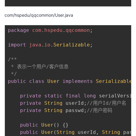
com/hspedu/qqcommon/User.java
package
com
.
hspedu
.
qqcommon
;
import
java
.
io
.
Serializable
;
/**

 * 表示一个用户/客户信息

 */
public
class
User
implements
Serializable
private
static
final
long
 serialVersio
private
String
 userId
;
//用户Id/用户名
private
String
 passwd
;
//用户密码
public
User
(
)
{
}
public
User
(
String
 userId
,
String
 pass