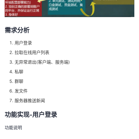
我
注
的
开
的
Programs
发
需求分析
支
者
用户登录
持
拉取在线用户列表
学
无异常退出(客户端、服务端)
我
堂
私聊
群聊
的
我
我
发文件
技
的
的
我
服务器推送新闻
术
云
课
的
我
功能实现-用户登录
支
声
功能说明
程
认
的
我