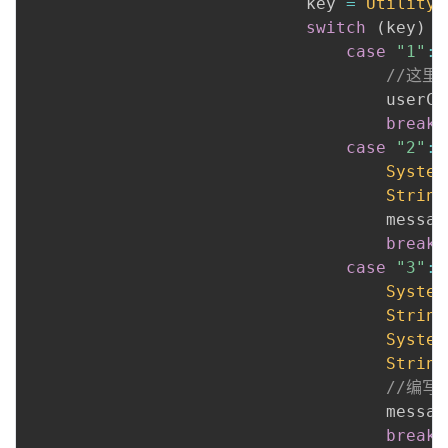
                            key 
=
Utility
.
switch
(
key
)
{
case
"1"
:
//这里
                                    userCl
break
;
case
"2"
:
System
String
                                    messag
break
;
case
"3"
:
System
String
System
String
//编写
                                    messag
break
;