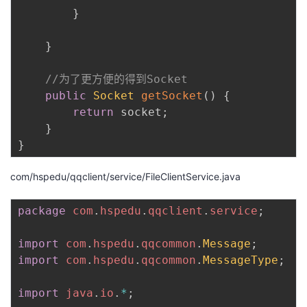
}
}
//为了更方便的得到Socket
public
Socket
getSocket
(
)
{
return
 socket
;
}
}
com/hspedu/qqclient/service/FileClientService.java
package
com
.
hspedu
.
qqclient
.
service
;
import
com
.
hspedu
.
qqcommon
.
Message
;
import
com
.
hspedu
.
qqcommon
.
MessageType
;
import
java
.
io
.
*
;