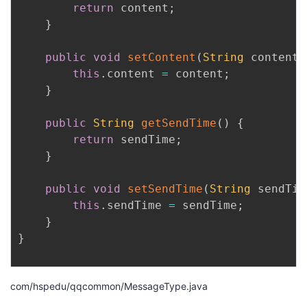
return
 content
;
}
public
void
setContent
(
String
 content
)
this
.
content 
=
 content
;
}
public
String
getSendTime
(
)
{
return
 sendTime
;
}
public
void
setSendTime
(
String
 sendTim
this
.
sendTime 
=
 sendTime
;
}
}
com/hspedu/qqcommon/MessageType.java