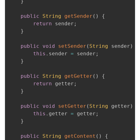
}
public
String
getSender
(
)
{
return
 sender
;
}
public
void
setSender
(
String
 sender
)
{
this
.
sender 
=
 sender
;
}
public
String
getGetter
(
)
{
return
 getter
;
}
public
void
setGetter
(
String
 getter
)
{
this
.
getter 
=
 getter
;
}
public
String
getContent
(
)
{