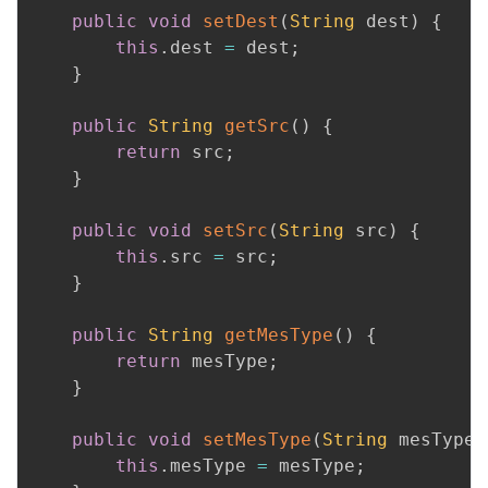
public
void
setDest
(
String
 dest
)
{
this
.
dest 
=
 dest
;
}
public
String
getSrc
(
)
{
return
 src
;
}
public
void
setSrc
(
String
 src
)
{
this
.
src 
=
 src
;
}
public
String
getMesType
(
)
{
return
 mesType
;
}
public
void
setMesType
(
String
 mesType
)
this
.
mesType 
=
 mesType
;