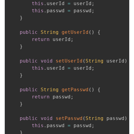
this
.
userId 
=
 userId
;
this
.
passwd 
=
 passwd
;
}
public
String
getUserId
(
)
{
return
 userId
;
}
public
void
setUserId
(
String
 userId
)
{
this
.
userId 
=
 userId
;
}
public
String
getPasswd
(
)
{
return
 passwd
;
}
public
void
setPasswd
(
String
 passwd
)
{
this
.
passwd 
=
 passwd
;
}