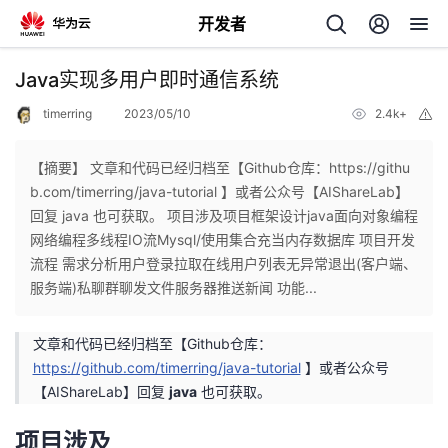
开发者
返
Java实现多用户即时通信系统
回
timerring
2023/05/10
2.4k+
举
报
【摘要】 文章和代码已经归档至【Github仓库：https://githu
b.com/timerring/java-tutorial 】或者公众号【AIShareLab】
回复 java 也可获取。 项目涉及项目框架设计java面向对象编程
个
网络编程多线程IO流Mysql/使用集合充当内存数据库 项目开发
流程 需求分析用户登录拉取在线用户列表无异常退出(客户端、
我
人
服务端)私聊群聊发文件服务器推送新闻 功能...
的
主
文章和代码已经归档至【Github仓库：
https://github.com/timerring/java-tutorial
】或者公众号
开
页
【AIShareLab】回复
java
也可获取。
发
项目涉及