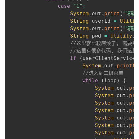
case
"1"
:
System
.
out
.
print
(
"请输
String
 userId 
=
Utilit
System
.
out
.
print
(
"请输入
String
 pwd 
=
Utility
.
r
//这里就比较麻烦了, 需要
//这里有很多代码, 我们这里编写
if
(
userClientService
.
System
.
out
.
println
//进入到二级菜单
while
(
loop
)
{
System
.
out
.
pri
System
.
out
.
pri
System
.
out
.
pri
System
.
out
.
pri
System
.
out
.
pri
System
.
out
.
pri
System
.
out
.
pri