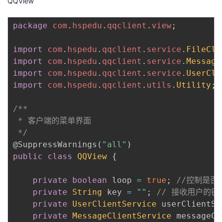
QQView
package
com
.
hspedu
.
qqclient
.
view
;
import
com
.
hspedu
.
qqclient
.
service
.
FileCli
import
com
.
hspedu
.
qqclient
.
service
.
Message
import
com
.
hspedu
.
qqclient
.
service
.
UserCli
import
com
.
hspedu
.
qqclient
.
utils
.
Utility
;
/**

 * 客户端的菜单界面

 */
@SuppressWarnings
(
"all"
)
public
class
QQView
{
private
boolean
 loop 
=
true
;
//控制是否
private
String
 key 
=
""
;
// 接收用户的键
private
UserClientService
 userClientSe
private
MessageClientService
 messageCl