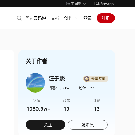
中国站
华为云App
华为云码道
文档
创作
登录
注册
关于作者
汪子熙
博客：
3.4k+
粉丝：
27
阅读
获赞
评论
1050.9w+
19
13
+ 关注
发消息