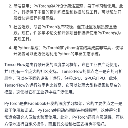
我
注
的
简洁易用：PyTorch的API设计简洁直观，易于学习和使用。此
开
外，其提供了丰富的预训练模型和数据加载工具，可以帮助开
发者快速搭建神经网络。
的
Programs
发
社区活跃：尽管PyTorch发布较晚，但其社区发展迅速且活
跃。现在，许多学术论文和开源项目都选择使用PyTorch作为
支
者
实现工具。
持
与Python集成：PyTorch和Python语言的集成度非常高，使得
学
开发者可以更方便地利用Python的丰富生态系统。
我
堂
TensorFlow是由谷歌开发的深度学习框架，它在工业界广泛使用，
并且拥有一个庞大的社区支持。 TensorFlow的优点之一是它的可扩
的
我
我
展性，可以在不同的设备上运行，包括CPU、GPU和TPU。此外，
TensorFlow的运行效率也比较高，它可以处理大型数据集和复杂的
技
的
的
我
模型，这使得它在工业界中被广泛使用。
术
云
PyTorch是由Facebook开发的深度学习框架，它的主要优点之一是
课
的
我
易于使用和调试。 PyTorch使用动态图形来构建模型，这使得它非
支
声
常适合研究人员和实验室使用。此外，PyTorch还具有灵活性，可以
程
认
的
我
方便地进行自定义操作，而且其文档和社区支持也非常好。