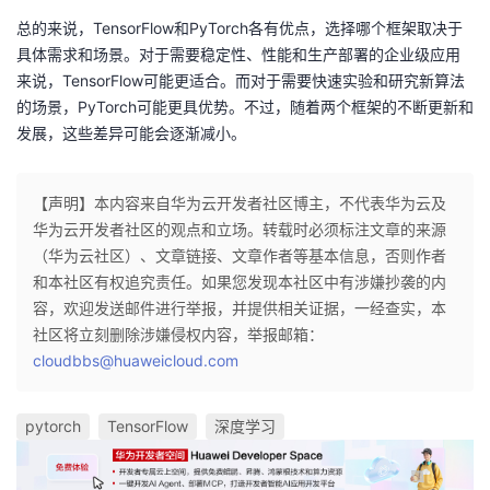
持
建
证
实
的
总的来说，TensorFlow和PyTorch各有优点，选择哪个框架取决于
具体需求和场景。对于需要稳定性、性能和生产部署的企业级应用
议
验
收
来说，TensorFlow可能更适合。而对于需要快速实验和研究新算法
的场景，PyTorch可能更具优势。不过，随着两个框架的不断更新和
藏
发展，这些差异可能会逐渐减小。
【声明】本内容来自华为云开发者社区博主，不代表华为云及
华为云开发者社区的观点和立场。转载时必须标注文章的来源
（华为云社区）、文章链接、文章作者等基本信息，否则作者
和本社区有权追究责任。如果您发现本社区中有涉嫌抄袭的内
容，欢迎发送邮件进行举报，并提供相关证据，一经查实，本
社区将立刻删除涉嫌侵权内容，举报邮箱：
cloudbbs@huaweicloud.com
pytorch
TensorFlow
深度学习