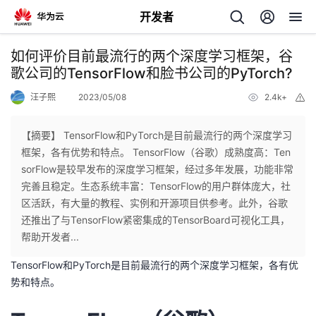
开发者
返
如何评价目前最流行的两个深度学习框架，谷
回
歌公司的TensorFlow和脸书公司的PyTorch?
汪子熙
2023/05/08
2.4k+
举
报
【摘要】 TensorFlow和PyTorch是目前最流行的两个深度学习
框架，各有优势和特点。 TensorFlow（谷歌）成熟度高：Ten
个
sorFlow是较早发布的深度学习框架，经过多年发展，功能非常
完善且稳定。生态系统丰富：TensorFlow的用户群体庞大，社
我
人
区活跃，有大量的教程、实例和开源项目供参考。此外，谷歌
还推出了与TensorFlow紧密集成的TensorBoard可视化工具，
的
主
帮助开发者...
TensorFlow和PyTorch是目前最流行的两个深度学习框架，各有优
开
页
势和特点。
发