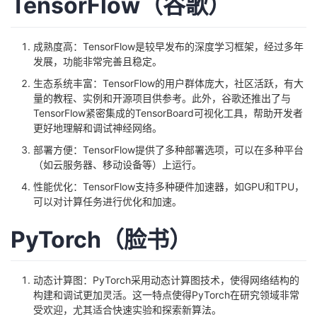
TensorFlow（谷歌）
者
成熟度高：TensorFlow是较早发布的深度学习框架，经过多年
我
发展，功能非常完善且稳定。
生态系统丰富：TensorFlow的用户群体庞大，社区活跃，有大
的
我
量的教程、实例和开源项目供参考。此外，谷歌还推出了与
TensorFlow紧密集成的TensorBoard可视化工具，帮助开发者
博
的
我
更好地理解和调试神经网络。
部署方便：TensorFlow提供了多种部署选项，可以在多种平台
客
论
的
我
（如云服务器、移动设备等）上运行。
性能优化：TensorFlow支持多种硬件加速器，如GPU和TPU，
坛
圈
的
我
可以对计算任务进行优化和加速。
子
直
的
我
PyTorch（脸书）
我
播
活
的
动态计算图：PyTorch采用动态计算图技术，使得网络结构的
构建和调试更加灵活。这一特点使得PyTorch在研究领域非常
我
动
关
的
受欢迎，尤其适合快速实验和探索新算法。