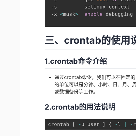
 -s         selinux context

 -x 
<
mask
>
enable
 debugging

三、crontab的使用
1.crontab命令介绍
通过crontab命令，我们可以在固定的
的单位可以是分钟、小时、日、月、
或数据备份等工作。
2.crontab的用法说明
crontab 
[
-
u user 
]
{
-
l 
|
-