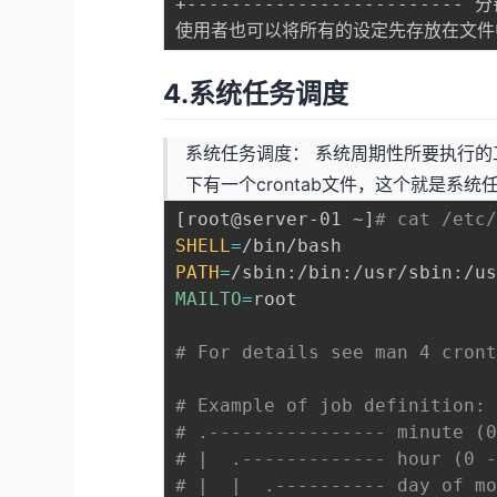
+------------------------- 
使用者也可以将所有的设定先存放在文件
4.系统任务调度
系统任务调度： 系统周期性所要执行的
下有一个crontab文件，这个就是系
[
root@server-01 ~
]
# cat /etc
SHELL
=
PATH
=
MAILTO
=
root

# For details see man 4 cron
# Example of job definition:
# .---------------- minute (
# |  .------------- hour (0 
# |  |  .---------- day of m