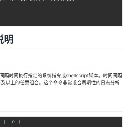
说明
间隔时间执行指定的系统指令或shellscript脚本。时间间隔
周及以上的任意组合。这个命令非常设合周期性的日志分析
r 
|
-
e 
}