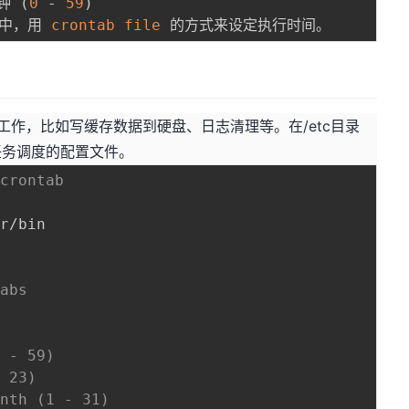
分钟 
(
0
 - 
59
)
中，用 
crontab
file
工作，比如写缓存数据到硬盘、日志清理等。在/etc目录
统任务调度的配置文件。
/crontab 
tabs
0 - 59)
- 23)
onth (1 - 31)