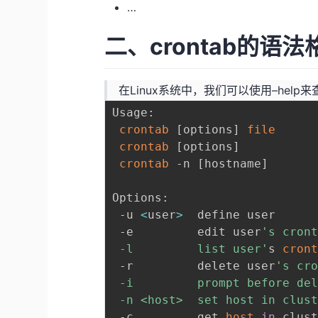
…
二、crontab的语法
在Linux系统中，我们可以使用–help来
Usage:

crontab
[
options
]
file
crontab
[
options
]
crontab
 -n 
[
hostname
]
Options:

 -u 
<
user
>
  define user

 -e         edit user
's cront
 -l         list user'
s 
cron
 -r         delete user
's cro
 -i         prompt before del
 -n <host>  set host in clus
 -c         get 
host
in
 clust