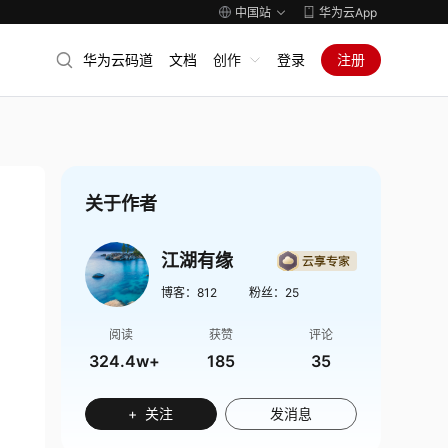
中国站
华为云App
华为云码道
文档
创作
登录
注册
关于作者
江湖有缘
博客：
812
粉丝：
25
阅读
获赞
评论
324.4w+
185
35
+ 关注
发消息