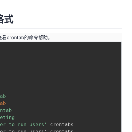
格式
查看crontab的命令帮助。
ab

tab
ntab

eting

ter to run users'
 crontabs

er to run users' crontabs
