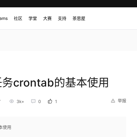
rams
社区
学堂
大赛
支持
茶思屋
用
任务crontab的基本使用
举报
7
3k+
0
1
基本使用