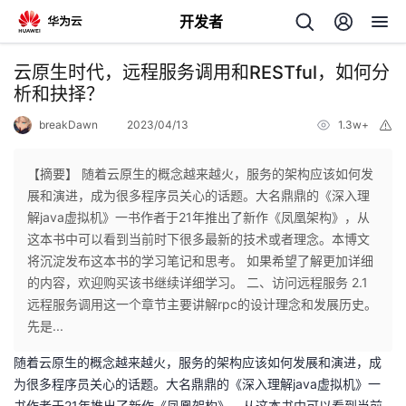
开发者
返
云原生时代，远程服务调用和RESTful，如何分
回
析和抉择？
breakDawn
2023/04/13
1.3w+
举
报
【摘要】 随着云原生的概念越来越火，服务的架构应该如何发
展和演进，成为很多程序员关心的话题。大名鼎鼎的《深入理
个
解java虚拟机》一书作者于21年推出了新作《凤凰架构》，从
这本书中可以看到当前时下很多最新的技术或者理念。本博文
我
人
将沉淀发布这本书的学习笔记和思考。 如果希望了解更加详细
的内容，欢迎购买该书继续详细学习。 二、访问远程服务 2.1
的
主
远程服务调用这一个章节主要讲解rpc的设计理念和发展历史。
先是...
开
页
随着云原生的概念越来越火，服务的架构应该如何发展和演进，成
为很多程序员关心的话题。大名鼎鼎的《深入理解java虚拟机》一
发
书作者于21年推出了新作《凤凰架构》，从这本书中可以看到当前