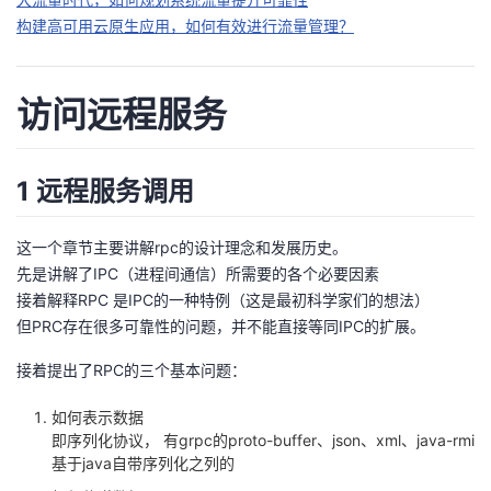
我
注
的
开
构建高可用云原生应用，如何有效进行流量管理？
的
Programs
发
访问远程服务
支
者
持
1 远程服务调用
学
我
堂
这一个章节主要讲解rpc的设计理念和发展历史。
先是讲解了IPC（进程间通信）所需要的各个必要因素
的
我
我
接着解释RPC 是IPC的一种特例（这是最初科学家们的想法）
但PRC存在很多可靠性的问题，并不能直接等同IPC的扩展。
技
的
的
我
接着提出了RPC的三个基本问题：
术
云
课
的
我
如何表示数据
即序列化协议， 有grpc的proto-buffer、json、xml、java-rmi
支
声
程
认
的
我
基于java自带序列化之列的