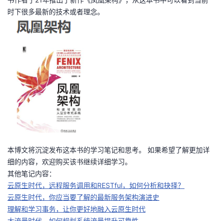
时下很多最新的技术或者理念。
者
我
的
我
博
的
我
客
论
的
我
坛
圈
的
我
本博文将沉淀发布这本书的学习笔记和思考。 如果希望了解更加详
子
直
的
我
细的内容，欢迎购买该书继续详细学习。
其他笔记内容：
我
播
活
的
云原生时代，远程服务调用和RESTful，如何分析和抉择？
云原生时代，你应当要了解的最新服务架构演进史
我
动
关
的
理解和学习事务，让你更好地融入云原生时代
大流量时代，如何规划系统流量提升可靠性