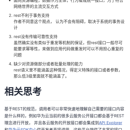
面向资源编程，数据作为主体，行为看成统一接口，为了符合
网络世界的主流交互方式
rest不利于事务支持
作者不同意这个观点， 认为不会有阻碍，取决于系统的事务设
计
rest没有传输可靠性支持
虽然确实没有类似于重发等机制的保证，但rest接口一般尽可
能要求幂等性，来做到应用代码做重发时可以不用担心重复的
问题
缺少对资源做部分或者批量处理的能力
rest语义里不能涵盖这种情况，得定义特殊的接口或者参数，
那么低3级里面就不能涵盖了。
相关思考
基于REST的规范，调用者可以非常快速地理解自己需要的接口内容
是什么样的，例如华为云当前的很多云服务公开接口都会基于REST
理念进行开放， 并且各云服务的开放接口都会集成到
API Explorer
和
华为云SDK中心
供开发者直接调用，这些平台提供了丰富的接口