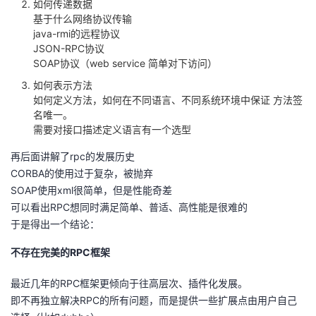
如何传递数据
持
建
证
实
的
基于什么网络协议传输
java-rmi的远程协议
议
验
收
JSON-RPC协议
SOAP协议（web service 简单对下访问）
藏
如何表示方法
如何定义方法，如何在不同语言、不同系统环境中保证 方法签
名唯一。
需要对接口描述定义语言有一个选型
再后面讲解了rpc的发展历史
CORBA的使用过于复杂，被抛弃
SOAP使用xml很简单，但是性能奇差
可以看出RPC想同时满足简单、普适、高性能是很难的
于是得出一个结论：
不存在完美的RPC框架
最近几年的RPC框架更倾向于往高层次、插件化发展。
即不再独立解决RPC的所有问题，而是提供一些扩展点由用户自己