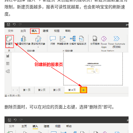
我
注
的
开
限制，新建页面越多，报表可读性就越差，也会影响宝宝的刷新速
度。
的
Programs
发
支
者
持
学
我
堂
的
我
我
技
的
的
我
删除页面时，可以在对应的页面上右键，选择"删除页"即可。
术
云
课
的
我
支
声
程
认
的
我