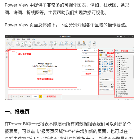
Power View 中提供了非常多的可视化图表，例如：柱状图、条形
者
图、饼图、折线图等，主要帮助我们实现数据可视化。
Power View 页面总体如下，下面分别介绍各个区域的操作要点。
我
的
我
博
的
我
客
论
的
我
坛
圈
的
我
子
直
的
我
一、报表页
我
播
活
的
在Power BI中一张报表不能展示所有的数据报表我们可以创建多个
我
动
关
的
报表页，可以点击"报表页区域"中"+"来增加新的页面，也可以在工
具栏中选择"插入"->"新建页"来创建新的报表页，新建页面数量没有