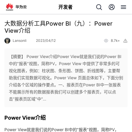
开发者
返
大数据分析工具Power BI（九）：Power
回
View介绍
Lansonli
2023/04/12
8.7k+
举
报
【摘要】 Power View介绍Power View就是我们说的Power BI
中的"报表"视图，简称PV，Power View 中提供了非常多的可
个
视化图表，例如：柱状图、条形图、饼图、折线图等，主要帮
助我们实现数据可视化。Power View 页面总体如下，下面分别
我
人
介绍各个区域的操作要点。一、报表页在Power BI中一张报表
不能展示所有的数据报表我们可以创建多个报表页，可以点
的
主
击"报表页区域"中"...
开
页
Power View介绍
发
Power View就是我们说的Power BI中的"报表"视图，简称PV，