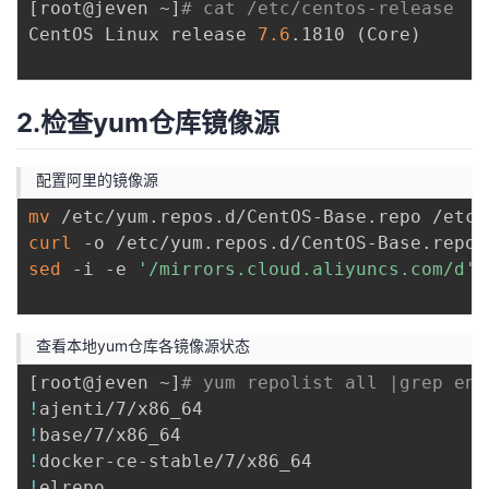
[
root@jeven ~
]
# cat /etc/centos-release
持
建
证
实
的
CentOS Linux release 
7.6
.1810 
(
Core
)
议
验
收
2.检查yum仓库镜像源
藏
配置阿里的镜像源
mv
 /etc/yum.repos.d/CentOS-Base.repo /etc/
curl
 -o /etc/yum.repos.d/CentOS-Base.repo 
sed
 -i -e 
'/mirrors.cloud.aliyuncs.com/d'
 
查看本地yum仓库各镜像源状态
[
root@jeven ~
]
# yum repolist all |grep ena
!
ajenti/7/x86_64                          
!
base/7/x86_64                            
!
docker-ce-stable/7/x86_64                
!
elrepo                                   