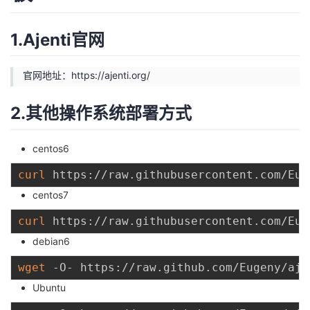
1.Ajenti官网
官网地址：
https://ajenti.org/
2.其他操作系统部署方式
centos6
curl
 https://raw.githubusercontent.com/Eug
centos7
curl
 https://raw.githubusercontent.com/Eug
debian6
wget
 -O- https://raw.github.com/Eugeny/aje
Ubuntu