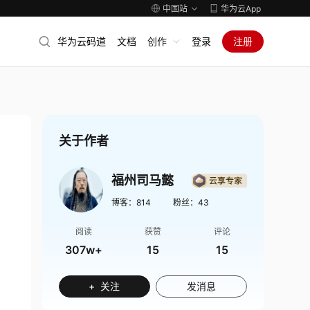
中国站
华为云App
华为云码道
文档
创作
登录
注册
关于作者
福州司马懿
博客：
814
粉丝：
43
阅读
获赞
评论
307w+
15
15
+ 关注
发消息