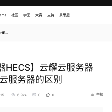
rams
社区
学堂
大赛
支持
茶思屋
的区别
器HECS】云耀云服务器
其它云服务器的区别
举报
:15
6.9k+
0
0