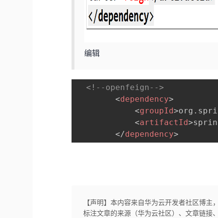
编辑
<!--openfeign-->
<
dependency
>
<
groupId
>
org.spri
<
artifactId
>
sprin
</
dependency
>
【声明】本内容来自华为云开发者社区博主
标注文章的来源（华为云社区）、文章链接