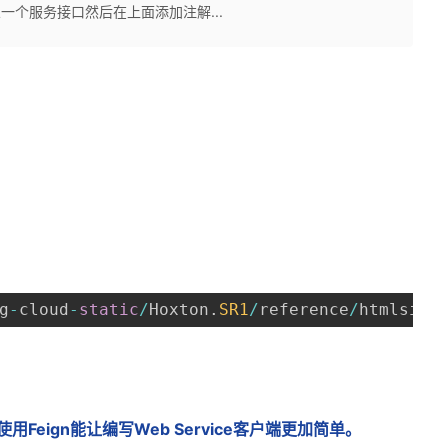
义一个服务接口然后在上面添加注解...
g
-
cloud
-
static
/
Hoxton
.
SR1
/
reference
/
htmlsing
。使用Feign能让编写Web Service客户端更加简单。