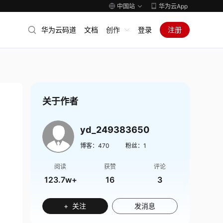
中国站
华为云App
华为云码道
文档
创作
登录
注册
关于作者
yd_249383650
博客：
470
粉丝：
1
阅读
获赞
评论
123.7w+
16
3
+ 关注
发消息