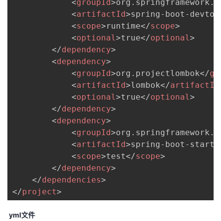
<
groupId
>
org.springframework.b
<
artifactId
>
spring-boot-devtoo
<
scope
>
runtime
</
scope
>
<
optional
>
true
</
optional
>
</
dependency
>
<
dependency
>
<
groupId
>
org.projectlombok
</
gr
<
artifactId
>
lombok
</
artifactId
<
optional
>
true
</
optional
>
</
dependency
>
<
dependency
>
<
groupId
>
org.springframework.b
<
artifactId
>
spring-boot-starte
<
scope
>
test
</
scope
>
</
dependency
>
</
dependencies
>
</
project
>
yml文件