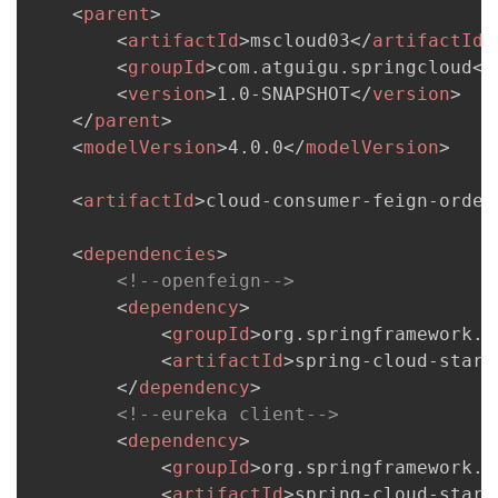
持
建
证
实
的
<
parent
>
<
artifactId
>
mscloud03
</
artifactId
>
议
验
收
<
groupId
>
com.atguigu.springcloud
</
<
version
>
1.0-SNAPSHOT
</
version
>
藏
</
parent
>
<
modelVersion
>
4.0.0
</
modelVersion
>
<
artifactId
>
cloud-consumer-feign-order
<
dependencies
>
<!--openfeign-->
<
dependency
>
<
groupId
>
org.springframework.c
<
artifactId
>
spring-cloud-start
</
dependency
>
<!--eureka client-->
<
dependency
>
<
groupId
>
org.springframework.c
<
artifactId
>
spring-cloud-start