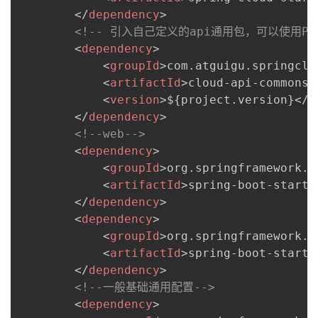
</
dependency
>
<!-- 引入自己定义的api通用包，可以使用Paym
<
dependency
>
<
groupId
>
com.atguigu.springclo
<
artifactId
>
cloud-api-commons
<
<
version
>
${project.version}
</
v
</
dependency
>
<!--web-->
<
dependency
>
<
groupId
>
org.springframework.b
<
artifactId
>
spring-boot-starte
</
dependency
>
<
dependency
>
<
groupId
>
org.springframework.b
<
artifactId
>
spring-boot-starte
</
dependency
>
<!--一般基础通用配置-->
<
dependency
>