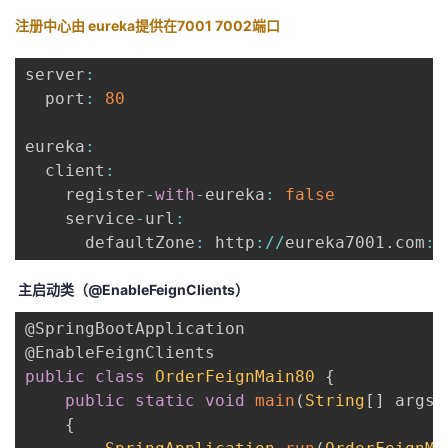
注册中心由 eureka提供在7001 7002端口
server
:
  port
:
80
eureka
:
  client
:
    register
-
with
-
eureka
:
false
    service
-
url
:
      defaultZone
:
 http
:
/
/
eureka7001
.
com
:
7
主启动类（@EnableFeignClients）
@SpringBootApplication
@EnableFeignClients
public
class
OrderFeignMain80
{
public
static
void
main
(
String
[
]
 args
)
{