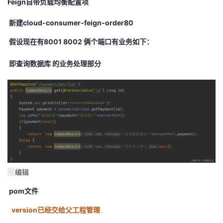
Feign自带负载均衡配置项
者
新建cloud-consumer-feign-order80
假设现在有8001 8002 俩个端口有业务如下：
我
即查询数据库 的业务处理部分
的
我
博
的
我
客
论
的
我
坛
圈
的
我
子
直
的
我
编辑
我
播
活
的
pom文件
我
动
关
的
version已经交给父工程管理