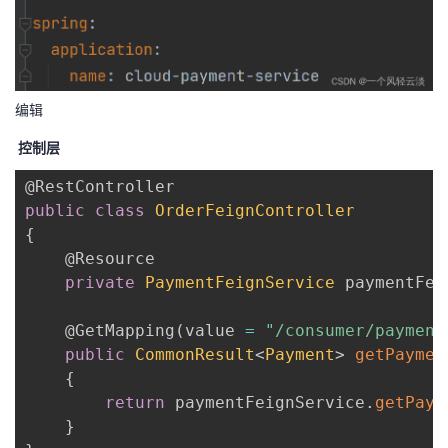
编辑
控制层
@RestController
public
class
OrderFeignController
{
@Resource
private
PaymentFeignService
 paymentFei
@GetMapping
(
value 
=
"/consumer/payment
public
CommonResult
<
Payment
>
getPaymen
{
return
 paymentFeignService
.
getPaym
}