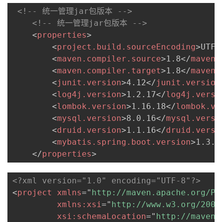
我
注
的
开
<!-- 统一管理jar包版本 -->
<!-- 统一管理jar包版本 -->
的
Programs
<
properties
>
发
<
project.build.sourceEncoding
>
UTF-
支
<
maven.compiler.source
>
1.8
</
maven.
者
<
maven.compiler.target
>
1.8
</
maven.
<
junit.version
>
4.12
</
junit.version
持
学
<
log4j.version
>
1.2.17
</
log4j.versi
<
lombok.version
>
1.16.18
</
lombok.ve
我
堂
<
mysql.version
>
8.0.16
</
mysql.versi
<
druid.version
>
1.1.16
</
druid.versi
的
我
我
<
mybatis.spring.boot.version
>
1.3.0
</
properties
>
技
的
的
我
术
云
课
的
我
<?xml version="1.0" encoding="UTF-8"?>
<
project
xmlns
=
"
http://maven.apache.org/PO
支
声
程
认
的
我
xmlns:
xsi
=
"
http://www.w3.org/2001
xsi:
schemaLocation
=
"
http://maven.