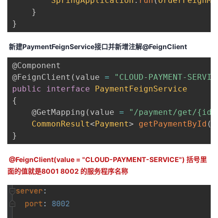
SpringApplication
.
run
(
OrderFeignMa
}
}
新建PaymentFeignService接口并新增注解@FeignClient
@Component
@FeignClient
(
value 
=
"CLOUD-PAYMENT-SERVIC
public
interface
PaymentFeignService
{
@GetMapping
(
value 
=
"/payment/get/{id}
CommonResult
<
Payment
>
getPaymentById
(
@
}
@FeignClient(value = "CLOUD-PAYMENT-SERVICE") 括号里
面的值就是8001 8002 的服务程序名称