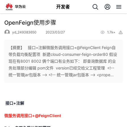
开发者
返
OpenFeign使用步骤
回
yd_249383650
2023/03/27
1.7k+
举
报
【摘要】 ​ 接口+注解微服务调用接口+@FeignClient Feign自
带负载均衡配置项 新建cloud-consumer-feign-order80 假设
现在有8001 8002 俩个端口有业务如下： 即查询数据库 的业
个
务处理部分​编辑 pom文件 version已经交给父工程管理 <!--
统一管理jar包版本 --> <!-- 统一管理jar包版本 --> <prope...
我
人
的
主
接口+注解
开
页
微服务调用接口+@FeignClient
发