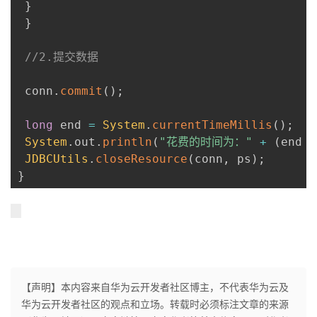
}
}
//2.提交数据
 conn
.
commit
(
)
;
long
 end 
=
System
.
currentTimeMillis
(
)
;
System
.
out
.
println
(
"花费的时间为："
+
(
end 
-
JDBCUtils
.
closeResource
(
conn
,
 ps
)
;
}
【声明】本内容来自华为云开发者社区博主，不代表华为云及
华为云开发者社区的观点和立场。转载时必须标注文章的来源