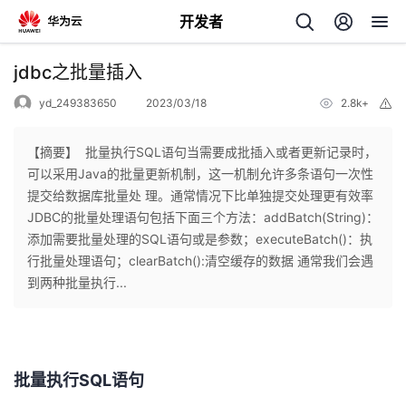
开发者
返
jdbc之批量插入
回
yd_249383650
2023/03/18
2.8k+
举
报
【摘要】 ​ 批量执行SQL语句当需要成批插入或者更新记录时，
可以采用Java的批量更新机制，这一机制允许多条语句一次性
提交给数据库批量处 理。通常情况下比单独提交处理更有效率
个
JDBC的批量处理语句包括下面三个方法：addBatch(String)：
添加需要批量处理的SQL语句或是参数；executeBatch()：执
我
人
行批量处理语句；clearBatch():清空缓存的数据 通常我们会遇
到两种批量执行...
的
主
开
页
批量执行SQL语句
发