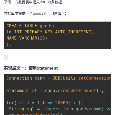
举例：向数据表中插入20000条数据
我
注
的
开
数据库中提供一个goods表。创建如下：
的
Programs
发
CREATE
TABLE
goods
(
支
者
id 
INT
PRIMARY
KEY
AUTO_INCREMENT
,
NAME
VARCHAR
(
20
)
持
学
)
;
我
堂
实现层次一：使用Statement
的
我
我
Connection
 conn 
=
JDBCUtils
.
getConnection
(
技
的
的
我
Statement
 st 
=
 conn
.
createStatement
(
)
;
术
云
课
的
我
for
(
int
 i 
=
1
;
i 
<=
20000
;
i
++
)
{
支
声
程
认
的
我
String
 sql 
=
"insert into goods(name) val