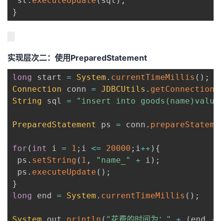
 st
.
executeUpdate
(
sql
)
;
持
建
证
实
的
}
议
验
收
藏
实现层次二：使用PreparedStatement
long
 start 
=
System
.
currentTimeMillis
(
)
;
Connection
 conn 
=
JDBCUtils
.
getConnection
(
String
 sql 
=
"insert into goods(name)value
PreparedStatement
 ps 
=
 conn
.
prepareStateme
for
(
int
 i 
=
1
;
i 
<=
20000
;
i
++
)
{
 ps
.
setString
(
1
,
"name_"
+
 i
)
;
 ps
.
executeUpdate
(
)
;
}
long
 end 
=
System
.
currentTimeMillis
(
)
;
System
.
out
.
println
(
"花费的时间为："
+
(
end 
-
 