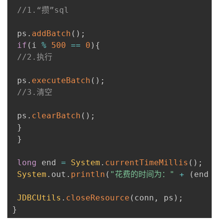
//1.“攒”sql
 ps
.
addBatch
(
)
;
if
(
i 
%
500
==
0
)
{
//2.执行
 ps
.
executeBatch
(
)
;
//3.清空
 ps
.
clearBatch
(
)
;
}
}
long
 end 
=
System
.
currentTimeMillis
(
)
;
System
.
out
.
println
(
"花费的时间为："
+
(
end 
-
JDBCUtils
.
closeResource
(
conn
,
 ps
)
;
}