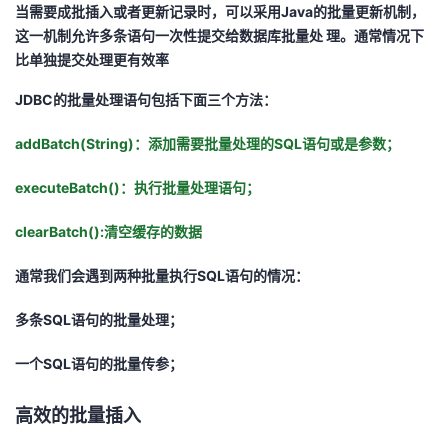
当需要成批插入或者更新记录时，可以采用Java的批量更新机制，
者
这一机制允许多条语句一次性提交给数据库批量处 理。通常情况下
比单独提交处理更有效率
我
JDBC的批量处理语句包括下面三个方法：
的
我
addBatch(String)：添加需要批量处理的SQL语句或是参数；
博
的
我
executeBatch()：执行批量处理语句；
客
论
的
我
clearBatch():清空缓存的数据
通常我们会遇到两种批量执行SQL语句的情况：
坛
圈
的
我
多条SQL语句的批量处理；
子
直
的
我
一个SQL语句的批量传参；
我
播
活
的
高效的批量插入
我
动
关
的