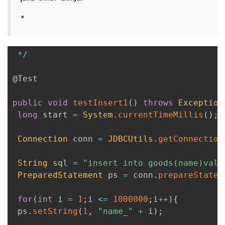
*
*
/
@Test
public
void
testInsert1
(
)
throws
Exception
long
 start 
=
System
.
currentTimeMillis
(
)
;
Connection
 conn 
=
JDBCUtils
.
getConnection
String
 sql 
=
"insert into goods(name)valu
PreparedStatement
 ps 
=
 conn
.
prepareStatem
for
(
int
 i 
=
1
;
i 
<=
1000000
;
i
++
)
{
 ps
.
setString
(
1
,
"name_"
+
 i
)
;