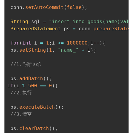
 conn
.
setAutoCommit
(
false
)
;
String
 sql 
=
"insert into goods(name)valu
PreparedStatement
 ps 
=
 conn
.
prepareStatem
for
(
int
 i 
=
1
;
i 
<=
1000000
;
i
++
)
{
 ps
.
setString
(
1
,
"name_"
+
 i
)
;
//1.“攒”sql
 ps
.
addBatch
(
)
;
if
(
i 
%
500
==
0
)
{
//2.执行
 ps
.
executeBatch
(
)
;
//3.清空
 ps
.
clearBatch
(
)
;