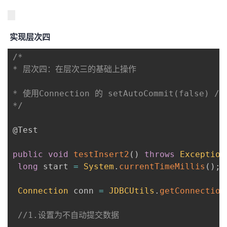
实现层次四
/*

* 层次四：在层次三的基础上操作

* 使用Connection 的 setAutoCommit(false) / c
*/
@Test
public
void
testInsert2
(
)
throws
Exception
long
 start 
=
System
.
currentTimeMillis
(
)
;
Connection
 conn 
=
JDBCUtils
.
getConnection
//1.设置为不自动提交数据