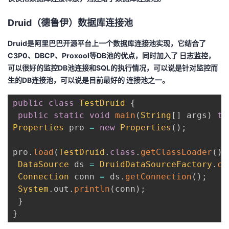
Druid（德鲁伊）数据库连接池
Druid是阿里巴巴开源平台上一个数据库连接池实现，它结合了
C3P0、DBCP、Proxool等DB池的优点，同时加入了 日志监控，
可以很好的监控DB池连接和SQL的执行情况，可以说是针对监控而
生的DB连接池，可以说是目前最好的 连接池之一。
public
class
TestDruid
{
public
static
void
main
(
String
[
]
 args
)
th
Properties
 pro 
=
new
Properties
(
)
;
pro
.
load
(
TestDruid
.
class
.
getClassLoader
(
)
.
DataSource
 ds 
=
DruidDataSourceFactory
.
cr
Connection
 conn 
=
 ds
.
getConnection
(
)
;
System
.
out
.
println
(
conn
)
;
}
}