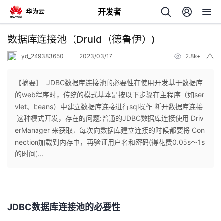
开发者
返
数据库连接池（Druid（德鲁伊）)
回
yd_249383650
2023/03/17
2.8k+
举
报
【摘要】 ​ JDBC数据库连接池的必要性在使用开发基于数据库
的web程序时，传统的模式基本是按以下步骤在主程序（如ser
vlet、beans）中建立数据库连接进行sql操作 断开数据库连接
个
这种模式开发，存在的问题:普通的JDBC数据库连接使用 Driv
erManager 来获取，每次向数据库建立连接的时候都要将 Con
我
人
nection加载到内存中，再验证用户名和密码(得花费0.05s～1s
的时间)...
的
主
开
页
JDBC数据库连接池的必要性
发