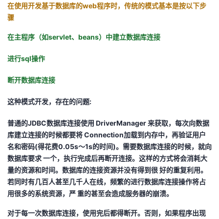
在使用开发基于数据库的web程序时，传统的模式基本是按以下步
者
骤
在主程序（如servlet、beans）中建立数据库连接
我
进行sql操作
的
我
断开数据库连接
博
的
我
这种模式开发，存在的问题:
客
论
的
我
普通的JDBC数据库连接使用 DriverManager 来获取，每次向数据
库建立连接的时候都要将 Connection加载到内存中，再验证用户
坛
圈
的
我
名和密码(得花费0.05s～1s的时间)。需要数据库连接的时候，就向
数据库要求 一个，执行完成后再断开连接。这样的方式将会消耗大
子
直
的
我
量的资源和时间。数据库的连接资源并没有得到很 好的重复利用。
若同时有几百人甚至几千人在线，频繁的进行数据库连接操作将占
我
播
活
的
用很多的系统资源，严 重的甚至会造成服务器的崩溃。
我
动
关
的
对于每一次数据库连接，使用完后都得断开。否则，如果程序出现