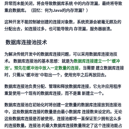
异常而未能关闭，将会导致数据库系统 中的内存泄漏，最终将导致
我
注
的
开
重启数据库。（回忆：何为Java的内存泄漏？）
的
Programs
发
这种开发不能控制被创建的连接对象数，系统资源会被毫无顾及的
分配出去，如连接过多，也可能导致内 存泄漏，服务器崩溃。
支
者
数据库连接池技术
持
学
为解决传统开发中的数据库连接问题，可以采用数据库连接池技
术。 数据库连接池的基本思想：就是为
数据库连接建立一个“缓冲
我
堂
池”。预先在缓冲池中放入一定数量的连接，
当需要 建立数据库连接
时，只需从“缓冲池”中取出一个，使用完毕之后再放回去。
的
我
我
数据库连接池负责分配、管理和释放数据库连接，它允许应用程序
技
的
的
我
重复使用一个现有的数据库连接，而不是重 新建立一个。
术
云
数据库连接池在初始化时将创建一定数量的数据库连接放到连接池
课
的
我
中，这些数据库连接的数量是由最小数据库 连接数来设定的。无论
支
声
这些数据库连接是否被使用，连接池都将一直保证至少拥有这么多
程
认
的
我
的连接数量。连接池 的最大数据库连接数量限定了这个连接池能占