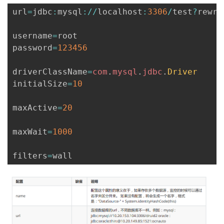
url
=
jdbc
:
mysql
:
/
/
localhost
:
3306
/
test
?
rewri
username
=
root

password
=
123456
driverClassName
=
com
.
mysql
.
jdbc
.
Driver
initialSize
=
10
maxActive
=
20
maxWait
=
1000
filters
=