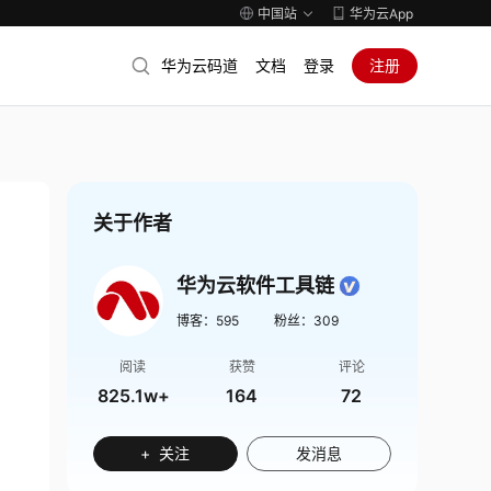
中国站
华为云App
华为云码道
文档
登录
注册
关于作者
华为云软件工具链
博客：
595
粉丝：
309
阅读
获赞
评论
825.1w+
164
72
+ 关注
发消息