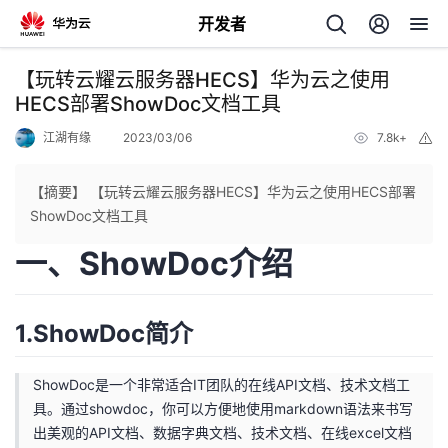
开发者
返
【玩转云耀云服务器HECS】华为云之使用
回
HECS部署ShowDoc文档工具
江湖有缘
2023/03/06
7.8k+
举
报
【摘要】 【玩转云耀云服务器HECS】华为云之使用HECS部署
ShowDoc文档工具
个
一、ShowDoc介绍
我
人
1.ShowDoc简介
的
主
开
ShowDoc是一个非常适合IT团队的在线API文档、技术文档工
页
具。通过showdoc，你可以方便地使用markdown语法来书写
出美观的API文档、数据字典文档、技术文档、在线excel文档
发