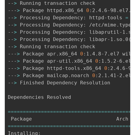
--
>
 Running transaction check

---
>
 Package httpd.x86_64 
0
:2.4.6-98.el7.c
--
>
 Processing Dependency: httpd-tools 
=
2
--
>
 Processing Dependency: /etc/mime.types
--
>
 Processing Dependency: libaprutil-1.so
--
>
 Processing Dependency: libapr-1.so.0
(
)
--
>
 Running transaction check

---
>
 Package apr.x86_64 
0
:1.4.8-7.el7 will
---
>
 Package apr-util.x86_64 
0
:1.5.2-6.el7
---
>
 Package httpd-tools.x86_64 
0
:2.4.6-98
---
>
 Package mailcap.noarch 
0
:2.1.41-2.el7
--
>
 Finished Dependency Resolution

Dependencies Resolved

==
==
==
==
==
==
==
==
==
==
==
==
==
==
==
==
==
==
==
==
==
==
==
==
==
==
==
==
==
==
==
==
==
==
==
==
==
==
==
==
==
==
Installing:
