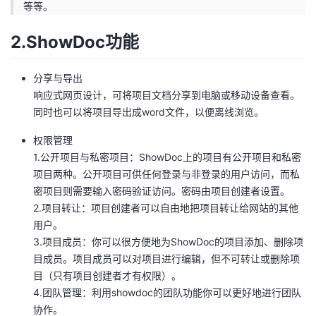
等等。
者
2.ShowDoc功能
我
分享与导出
的
我
响应式网页设计，可将项目文档分享到电脑或移动设备查看。
同时也可以将项目导出成word文件，以便离线浏览。
博
的
我
权限管理
1.公开项目与私密项目：ShowDoc上的项目有公开项目和私密
客
论
的
我
项目两种。公开项目可供任何登录与非登录的用户访问，而私
密项目则需要输入密码验证访问。密码由项目创建者设置。
坛
圈
的
我
2.项目转让：项目创建者可以自由地把项目转让给网站的其他
用户。
子
直
的
我
3.项目成员：你可以很方便地为ShowDoc的项目添加、删除项
目成员。项目成员可以对项目进行编辑，但不可转让或删除项
我
播
活
的
目（只有项目创建者才有权限）。
4.团队管理：利用showdoc的团队功能你可以更好地进行团队
我
动
关
的
协作。