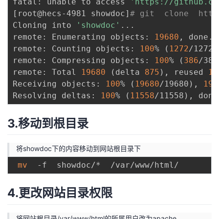
fatal: unable to access 
'https://github.co
[
root@hecs-4981 showdoc
]
# git  clone  http
Cloning into 
'showdoc'
..
.

remote: Enumerating objects: 
19680
, done.

remote: Counting objects: 
100
% 
(
1272
/1272
)
remote: Compressing objects: 
100
% 
(
386
/386
remote: Total 
19680
(
delta 
875
)
, reused 
12
Receiving objects: 
100
% 
(
19680
/19680
)
, 
19.
Resolving deltas: 
100
% 
(
11558
/11558
)
3.移动到根目录
将showdoc下的内容移动到网站根目录下
mv
4.更改网站目录权限
将网站根目录/var/www/html的所属用户改为apache