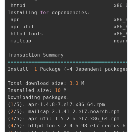
 httpd                              x86_64
Installing 
for
 dependencies:

 apr                                x86_64
 apr-util                           x86_64
 httpd-tools                        x86_64
 mailcap                            noarch
==
==
==
==
==
==
==
==
==
==
==
==
==
==
==
==
==
==
==
==
==
Install  
1
 Package 
(
+4 Dependent packages
)
Total download size: 
3.0
 M

Installed size: 
10
 M

(
1
/5
)
: apr-1.4.8-7.el7.x86_64.rpm         
(
2
/5
)
: mailcap-2.1.41-2.el7.noarch.rpm    
(
3
/5
)
: apr-util-1.5.2-6.el7.x86_64.rpm    
(
4
/5
)
: httpd-tools-2.4.6-98.el7.centos.6.x