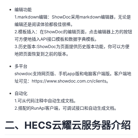
我
注
的
开
编辑功能
1.markdown编辑：ShowDoc采用markdown编辑器，无论是
的
Programs
发
编辑还是阅读体验都极佳很棒。
2.模板插入：在ShowDoc的编辑页面，点击编辑器上方的按钮
支
者
可方便地插入API接口模板和数据字典模板。
3.历史版本:ShowDoc为页面提供历史版本功能，你可以方便
持
学
地把页面恢复到之前的版本。
多平台
我
堂
showdoc支持网页版、手机app版和电脑客户端版。客户端地
址可见：
https://www.showdoc.com.cn/clients。
的
我
我
自动化
技
的
的
我
1.可从代码注释中自动生成文档。
2.搭配的RunApi客户端，可调试接口和自动生成文档。
术
云
课
的
我
二、HECS云耀云服务器介绍
支
声
程
认
的
我