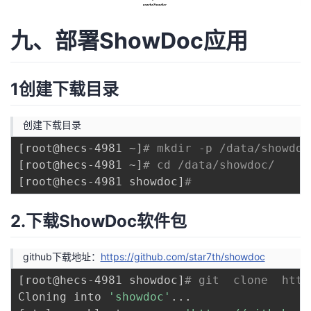
九、部署ShowDoc应用
1创建下载目录
创建下载目录
[
root@hecs-4981 ~
]
# mkdir -p /data/showdoc
[
root@hecs-4981 ~
]
# cd /data/showdoc/
[
root@hecs-4981 showdoc
]
# 
2.下载ShowDoc软件包
github下载地址：
https://github.com/star7th/showdoc
[
root@hecs-4981 showdoc
]
# git  clone  http
Cloning into 
'showdoc'
..
.
