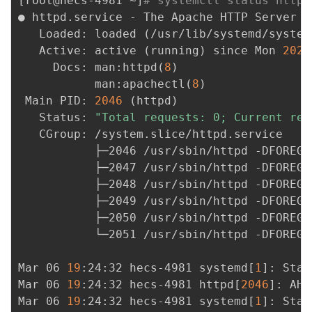
[
root@hecs-4981 ~
]
# systemctl status httpd
● httpd.service - The Apache HTTP Server

   Loaded: loaded 
(
/usr/lib/systemd/system
   Active: active 
(
running
)
 since Mon 
2023
     Docs: man:httpd
(
8
)
           man:apachectl
(
8
)
 Main PID: 
2046
(
httpd
)
   Status: 
"Total requests: 0; Current req
   CGroup: /system.slice/httpd.service

           ├─2046 /usr/sbin/httpd -DFOREGRO
           ├─2047 /usr/sbin/httpd -DFOREGRO
           ├─2048 /usr/sbin/httpd -DFOREGRO
           ├─2049 /usr/sbin/httpd -DFOREGRO
           ├─2050 /usr/sbin/httpd -DFOREGRO
           └─2051 /usr/sbin/httpd -DFOREGRO
Mar 06 
19
:24:32 hecs-4981 systemd
[
1
]
: Star
Mar 06 
19
:24:32 hecs-4981 httpd
[
2046
]
: AH0
Mar 06 
19
:24:32 hecs-4981 systemd
[
1
]
: Star