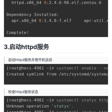
  httpd.x86_64 
0
:2.4.6-98.el7.centos.6    
Dependency Installed:

  apr.x86_64 
0
:1.4.8-7.el7     apr-util.x8
Complete
!
3.启动httpd服务
启动httpd服务并使开机自启
[
root@hecs-4981 ~
]
# systemctl enable --now
Created symlink from /etc/systemd/system/m
检查httpd服务状态
[
root@hecs-4981 ~
]
# systemctl statys httpd
Unknown operation 
'statys'
.