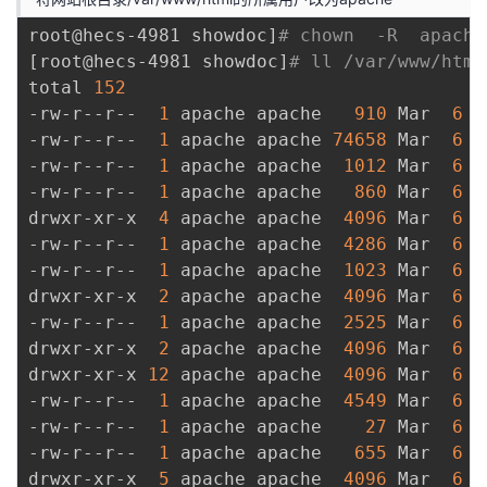
root@hecs-4981 showdoc
]
# chown  -R  apache
[
root@hecs-4981 showdoc
]
# ll /var/www/html
total 
152
-rw-r--r--  
1
 apache apache   
910
 Mar  
6
1
-rw-r--r--  
1
 apache apache 
74658
 Mar  
6
1
-rw-r--r--  
1
 apache apache  
1012
 Mar  
6
1
-rw-r--r--  
1
 apache apache   
860
 Mar  
6
1
drwxr-xr-x  
4
 apache apache  
4096
 Mar  
6
1
-rw-r--r--  
1
 apache apache  
4286
 Mar  
6
1
-rw-r--r--  
1
 apache apache  
1023
 Mar  
6
1
drwxr-xr-x  
2
 apache apache  
4096
 Mar  
6
1
-rw-r--r--  
1
 apache apache  
2525
 Mar  
6
1
drwxr-xr-x  
2
 apache apache  
4096
 Mar  
6
1
drwxr-xr-x 
12
 apache apache  
4096
 Mar  
6
1
-rw-r--r--  
1
 apache apache  
4549
 Mar  
6
1
-rw-r--r--  
1
 apache apache    
27
 Mar  
6
1
-rw-r--r--  
1
 apache apache   
655
 Mar  
6
1
drwxr-xr-x  
5
 apache apache  
4096
 Mar  
6
1