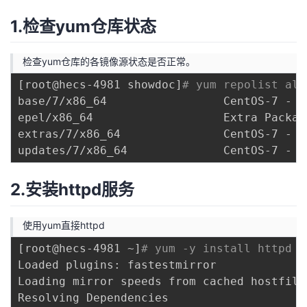
1.检查yum仓库状态
检查yum仓库的各镜像源状态是否正常。
[
root@hecs-4981 showdoc
]
# yum repolist all
base/7/x86_64                 CentOS-7 - B
epel/x86_64                   Extra Packag
extras/7/x86_64               CentOS-7 - E
updates/7/x86_64              CentOS-7 - U
2.安装httpd服务
使用yum直接httpd
[
root@hecs-4981 ~
]
# yum -y install httpd
Loaded plugins: fastestmirror

Loading mirror speeds from cached hostfile

Resolving Dependencies
