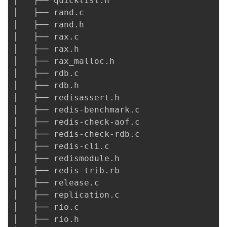
│   ├── quicklist.h

│   ├── rand.c

│   ├── rand.h

│   ├── rax.c

│   ├── rax.h

│   ├── rax_malloc.h

│   ├── rdb.c

│   ├── rdb.h

│   ├── redisassert.h

│   ├── redis-benchmark.c

│   ├── redis-check-aof.c

│   ├── redis-check-rdb.c

│   ├── redis-cli.c

│   ├── redismodule.h

│   ├── redis-trib.rb

│   ├── release.c

│   ├── replication.c

│   ├── rio.c

│   ├── rio.h
