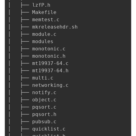
│   ├── lzfP.h

│   ├── Makefile

│   ├── memtest.c

│   ├── mkreleasehdr.sh

│   ├── module.c

│   ├── modules

│   ├── monotonic.c

│   ├── monotonic.h

│   ├── mt19937-64.c

│   ├── mt19937-64.h

│   ├── multi.c

│   ├── networking.c

│   ├── notify.c

│   ├── object.c

│   ├── pqsort.c

│   ├── pqsort.h

│   ├── pubsub.c

│   ├── quicklist.c
