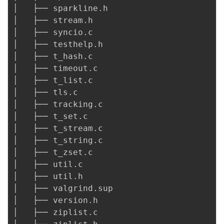
│   ├── sparkline.h

│   ├── stream.h

│   ├── syncio.c

│   ├── testhelp.h

│   ├── t_hash.c

│   ├── timeout.c

│   ├── t_list.c

│   ├── tls.c

│   ├── tracking.c

│   ├── t_set.c

│   ├── t_stream.c

│   ├── t_string.c

│   ├── t_zset.c

│   ├── util.c

│   ├── util.h

│   ├── valgrind.sup

│   ├── version.h

│   ├── ziplist.c
