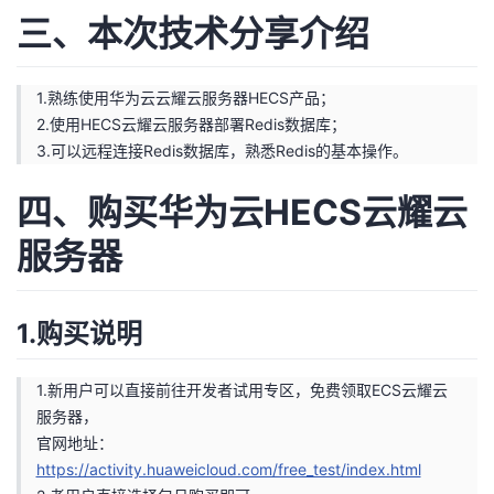
持
建
证
实
的
三、本次技术分享介绍
议
验
收
1.熟练使用华为云云耀云服务器HECS产品；
藏
2.使用HECS云耀云服务器部署Redis数据库；
3.可以远程连接Redis数据库，熟悉Redis的基本操作。
四、购买华为云HECS云耀云
服务器
1.购买说明
1.新用户可以直接前往开发者试用专区，免费领取ECS云耀云
服务器，
官网地址：
https://activity.huaweicloud.com/free_test/index.html