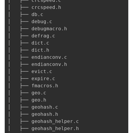
│   ├── crcspeed.c

│   ├── crcspeed.h

│   ├── db.c

│   ├── debug.c

│   ├── debugmacro.h

│   ├── defrag.c

│   ├── dict.c

│   ├── dict.h

│   ├── endianconv.c

│   ├── endianconv.h

│   ├── evict.c

│   ├── expire.c

│   ├── fmacros.h

│   ├── geo.c

│   ├── geo.h

│   ├── geohash.c

│   ├── geohash.h

│   ├── geohash_helper.c

│   ├── geohash_helper.h
