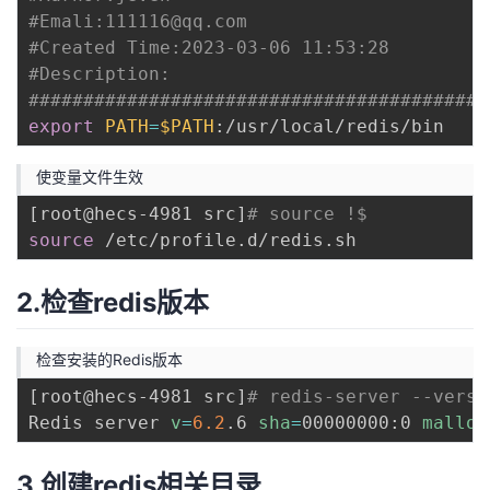
#Emali:111116@qq.com
#Created Time:2023-03-06 11:53:28
#Description:
##########################################
export
PATH
=
$PATH
使变量文件生效
[
root@hecs-4981 src
]
# source !$
source
2.检查redis版本
检查安装的Redis版本
[
root@hecs-4981 src
]
# redis-server --versi
Redis server 
v
=
6.2
.6 
sha
=
00000000:0 
malloc
3.创建redis相关目录