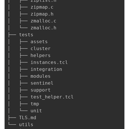
│   ├── ziplist.h

│   ├── zipmap.c

│   ├── zipmap.h

│   ├── zmalloc.c

│   └── zmalloc.h

├── tests

│   ├── assets

│   ├── cluster

│   ├── helpers

│   ├── instances.tcl

│   ├── integration

│   ├── modules

│   ├── sentinel

│   ├── support

│   ├── test_helper.tcl

│   ├── tmp

│   └── unit

├── TLS.md

└── utils
