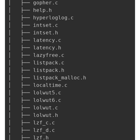
│   ├── gopher.c

│   ├── help.h

│   ├── hyperloglog.c

│   ├── intset.c

│   ├── intset.h

│   ├── latency.c

│   ├── latency.h

│   ├── lazyfree.c

│   ├── listpack.c

│   ├── listpack.h

│   ├── listpack_malloc.h

│   ├── localtime.c

│   ├── lolwut5.c

│   ├── lolwut6.c

│   ├── lolwut.c

│   ├── lolwut.h

│   ├── lzf_c.c

│   ├── lzf_d.c

│   ├── lzf.h
