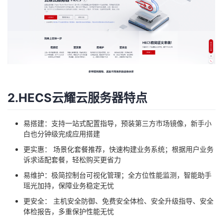
我
注
的
开
的
Programs
发
支
者
持
学
2.HECS云耀云服务器特点
我
堂
易搭建：支持一站式配置指导，预装第三方市场镜像，新手小
的
我
我
白也分钟级完成应用搭建
更实惠： 场景化套餐推荐，快速构建业务系统；根据用户业务
技
的
的
我
诉求适配套餐，轻松购买更省力
易维护：极简控制台可视化管理；全方位性能监测，智能助手
术
云
课
的
我
瑶光加持，保障业务稳定无忧
更安全： 主机安全防御、免费安全体检、安全升级指导、安全
支
声
程
认
的
我
体检报告，多重保护性能无忧