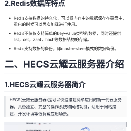
2.Redis数据库特点
者
Redis支持数据的持久化，可以将内存中的数据保存在磁盘中，
重启的时候可以再次加载进行使用。
我
Redis不仅仅支持简单的key-value类型的数据，同时还提供
的
我
list，set，zset，hash等数据结构的存储。
Redis支持数据的备份，即master-slave模式的数据备份。
博
的
我
二、HECS云耀云服务器介绍
客
论
的
我
坛
圈
的
我
1.HECS云耀云服务器简介
子
直
的
我
HECS(云耀云服务器)是可以快速搭建简单应用的新一代云服务
器，具备独立、完整的操作系统和网络功能，适用于网站搭
我
播
活
的
建、开发环境等低负载应用场景。
我
动
关
的