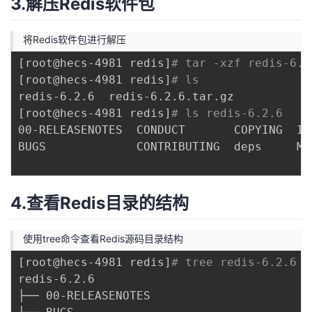
3.解压Redis软件包
将Redis软件包进行解压
[
root@hecs-4981 redis
]
# tar -xzf redis-6.2
[
root@hecs-4981 redis
]
# ls
[
root@hecs-4981 redis
]
# ls redis-6.2.6
00-RELEASENOTES  CONDUCT       COPYING  IN
BUGS             CONTRIBUTING  deps     Ma
4.查看Redis目录的结构
使用tree命令查看Redis源码目录结构
[
root@hecs-4981 redis
]
# tree redis-6.2.6 -
redis-6.2.6

├── 00-RELEASENOTES
