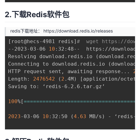
2.下载Redis软件包
redis下载地址：
https://download.redis.io/releases
[
root@hecs-4981 redis
]
#  wget https://down
--2023-03-06 
10
:32:48--  https://download.
Resolving download.redis.io 
(
download.redi
Connecting to download.redis.io 
(
download.
HTTP request sent, awaiting response
..
. 
20
Length: 
2476542
(
2
.4M
)
[
application/octet-
Saving to: ‘redis-6.2.6.tar.gz’

100
%
[
==
==
==
==
==
==
==
==
==
==
==
==
==
==
==
==
==
==
=
2023
-03-06 
10
:32:50 
(
4.63
 MB/s
)
 - ‘redis-6