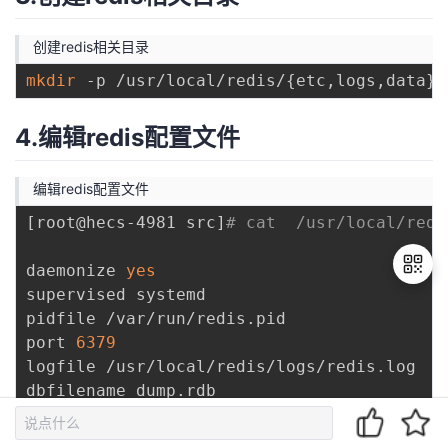
创建redis相关目录
mkdir
 -p /usr/local/redis/
{
etc,logs,data
}
4.编辑redis配置文件
编辑redis配置文件
[
root@hecs-4981 src
]
# cat  /usr/local/redi
daemonize 
yes
supervised systemd

pidfile /var/run/redis.pid

port 
6379
退
logfile /usr/local/redis/logs/redis.log

出
登
录
dir
 /usr/local/redis/data
