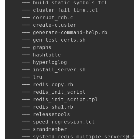
    ├── build-static-symbols.tcl

    ├── cluster_fail_time.tcl

    ├── corrupt_rdb.c

    ├── create-cluster

    ├── generate-command-help.rb

    ├── gen-test-certs.sh

    ├── graphs

    ├── hashtable

    ├── hyperloglog

    ├── install_server.sh

    ├── lru

    ├── redis-copy.rb

    ├── redis_init_script

    ├── redis_init_script.tpl

    ├── redis-sha1.rb

    ├── releasetools

    ├── speed-regression.tcl

    ├── srandmember

    ├── systemd-redis_multiple_servers@.ser