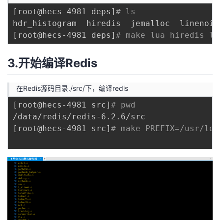
[
root@hecs-4981 deps
]
# ls
[
root@hecs-4981 deps
]
# make lua hiredis li
3.开始编译Redis
在Redis源码目录./src/下，编译redis
[
root@hecs-4981 src
]
# pwd
[
root@hecs-4981 src
]
# make PREFIX=/usr/loc