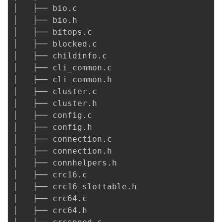
│   ├── bio.c

│   ├── bio.h

│   ├── bitops.c

│   ├── blocked.c

│   ├── childinfo.c

│   ├── cli_common.c

│   ├── cli_common.h

│   ├── cluster.c

│   ├── cluster.h

│   ├── config.c

│   ├── config.h

│   ├── connection.c

│   ├── connection.h

│   ├── connhelpers.h

│   ├── crc16.c

│   ├── crc16_slottable.h

│   ├── crc64.c

│   ├── crc64.h
