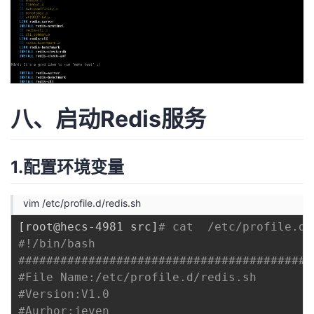
八、启动Redis服务
1.配置环境变量
vim /etc/profile.d/redis.sh
[
root@hecs-4981 src
]
# cat  /etc/profile.d/
#!/bin/bash
##########################################
#File Name:/etc/profile.d/redis.sh
#Version:V1.0
#Aurhor:jeven