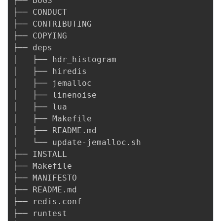
├── BUGS

├── CONDUCT

├── CONTRIBUTING

├── COPYING

├── deps

│   ├── hdr_histogram

│   ├── hiredis

│   ├── jemalloc

│   ├── linenoise

│   ├── lua

│   ├── Makefile

│   ├── README.md

│   └── update-jemalloc.sh

├── INSTALL

├── Makefile

├── MANIFESTO

├── README.md

├── redis.conf

├── runtest
