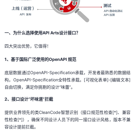
者
我
一、为什么选择使用API Arts设计接口？
的
我
四大突出优势，它值得！
博
的
我
1、基于国际广泛使用的OpenAPI 规范
客
论
的
我
底层数据通过OpenAPI-Specification承载，开发者最熟悉的数据结
构，OpenAPI-Specification全特性承载。[可视化表单]-[编辑文本]
坛
圈
的
我
自由切换，满足你挑剔的设计“味蕾”。
子
直
的
我
2、接口设计“坏味道”拦截
我
播
活
的
提供业界领先的类CleanCode智慧识别（接口规范性检查
[*]
、兼容
性检查
[*]
），确保不同设计人员下的同一接口设计风格，版本不兼
我
动
关
的
容设计提前拦截。