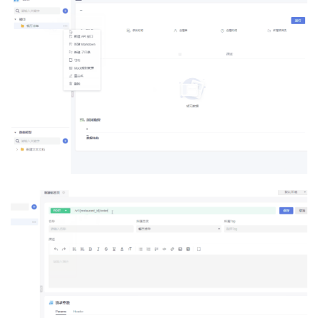
持
建
证
实
的
议
验
收
藏