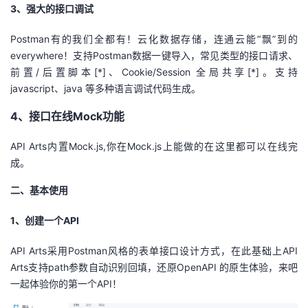
3、强大的接口调试
我
注
的
开
Postman有的我们全都有！云化数据存储，连通云能“飘”到的
的
Programs
发
everywhere！支持Postman数据一键导入，常见类型的接口请求、
前置/后置脚本
[*]
、Cookie/Session 全局共享
[*]
。支持
支
者
javascript、java 等多种语言调试代码生成。
持
4、接口在线Mock功能
学
API Arts内置Mock.js,你在Mock.js上能做的在这里都可以在线完
我
堂
成。
的
我
我
二、基本使用
技
的
的
我
1、创建一个API
术
云
课
的
我
API Arts采用Postman风格的表单接口设计方式，在此基础上API
Arts支持path参数自动识别回填，还原OpenAPI 的原生体验，来吧
支
声
程
认
的
我
一起体验你的第一个API！