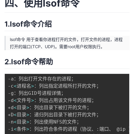
四、使用lsof命令
1.lsof命令介绍
lsof命令 用于查看你进程打开的文件，打开文件的进程，进程
打开的端口(TCP、UDP)。需要root用户权限执行。
2.lsof命令帮助
-a：列出打开文件存在的进程；

-c
<
进程名
>
：列出指定进程所打开的文件；

-g：列出GID号进程详情；

-d
<
文件号
>
：列出占用该文件号的进程；

+d
<
目录
>
：列出目录下被打开的文件；

+D
<
目录
>
：递归列出目录下被打开的文件；

-n
<
目录
>
：列出使用NFS的文件；

-i
<
条件
>
：列出符合条件的进程（协议、:端口、 @ip ）
