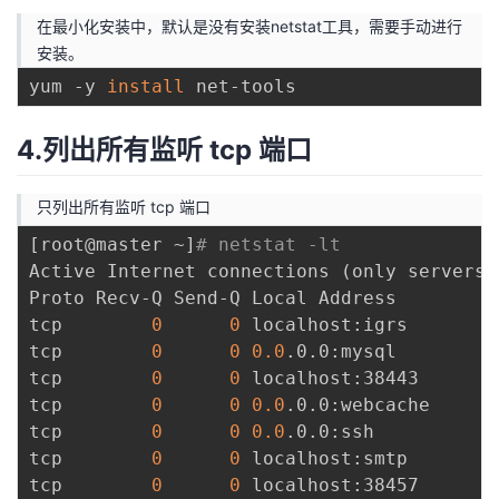
持
建
证
实
的
在最小化安装中，默认是没有安装netstat工具，需要手动进行
安装。
议
验
收
yum -y 
install
藏
4.列出所有监听 tcp 端口
只列出所有监听 tcp 端口
[
root@master ~
]
# netstat -lt  
Active Internet connections 
(
only servers
)
Proto Recv-Q Send-Q Local Address         
tcp        
0
0
 localhost:igrs        
tcp        
0
0
0.0
.0.0:mysql         
tcp        
0
0
 localhost:38443       
tcp        
0
0
0.0
.0.0:webcache      
tcp        
0
0
0.0
.0.0:ssh           
tcp        
0
0
 localhost:smtp        
tcp        
0
0
 localhost:38457       