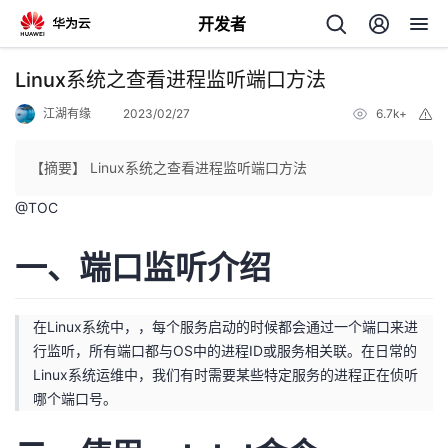
开发者
返
Linux系统之查看进程监听端口方法
回
江湖有缘
2023/02/27
6.7k+
举
报
【摘要】 Linux系统之查看进程监听端口方法
@
TOC
个
一、端口监听介绍
我
人
在Linux系统中，，每个服务启动的时候都会通过一个端口来进
的
主
行监听，所有端口都与OS中的进程ID或服务相关联。在日常的
Linux系统运维中，我们有时需要某些特定服务的进程正在侦听
开
页
哪个端口号。
发