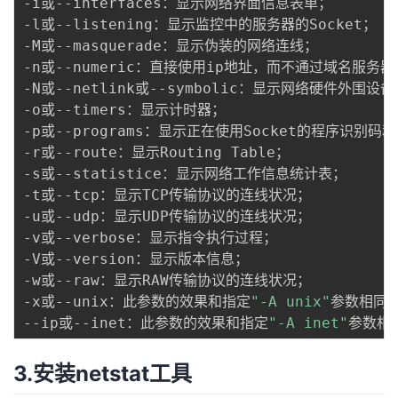
-i或--interfaces：显示网络界面信息表单；

我
注
的
开
-l或--listening：显示监控中的服务器的Socket；

-M或--masquerade：显示伪装的网络连线；

的
Programs
发
-n或--numeric：直接使用ip地址，而不通过域名服务器；
-N或--netlink或--symbolic：显示网络硬件外围设
支
者
-o或--timers：显示计时器；

-p或--programs：显示正在使用Socket的程序识别码
持
学
-r或--route：显示Routing Table；

-s或--statistice：显示网络工作信息统计表；

我
堂
-t或--tcp：显示TCP传输协议的连线状况；

-u或--udp：显示UDP传输协议的连线状况；

的
我
-v或--verbose：显示指令执行过程；

我
-V或--version：显示版本信息；

技
的
-w或--raw：显示RAW传输协议的连线状况；

的
我
-x或--unix：此参数的效果和指定
"-A unix"
参数相同；
术
云
--ip或--inet：此参数的效果和指定
"-A inet"
课
的
我
支
声
程
认
的
我
3.安装netstat工具