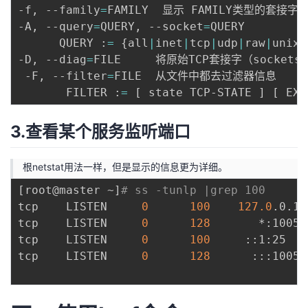
-f, --family
=
FAMILY  显示 FAMILY类型的套接字（so
-A, --query
=
QUERY, --socket
=
QUERY

      QUERY :
=
{
all
|
inet
|
tcp
|
udp
|
raw
|
unix
|
-D, --diag
=
FILE     将原始TCP套接字（socket
 -F, --filter
=
FILE  从文件中都去过滤器信息

       FILTER :
=
[
 state TCP-STATE 
]
[
 EXP
3.查看某个服务监听端口
根netstat用法一样，但是显示的信息更为详细。
[
root@master ~
]
# ss -tunlp |grep 100
tcp    LISTEN     
0
100
127.0
.0.1:
tcp    LISTEN     
0
128
       *:10051
tcp    LISTEN     
0
100
     ::1:25   
tcp    LISTEN     
0
128
      :::10051