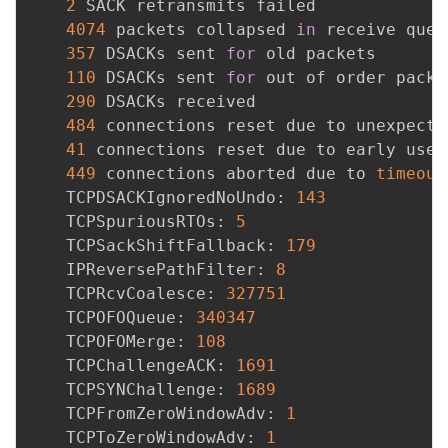
2
 SACK retransmits failed

4074
 packets collapsed 
in
 receive queu
357
 DSACKs sent 
for
 old packets

110
 DSACKs sent 
for
 out of order packet
290
 DSACKs received

484
 connections reset due to unexpected
41
 connections reset due to early user 
449
 connections aborted due to 
timeout
    TCPDSACKIgnoredNoUndo: 
143
    TCPSpuriousRTOs: 
5
    TCPSackShiftFallback: 
179
    IPReversePathFilter: 
8
    TCPRcvCoalesce: 
327751
    TCPOFOQueue: 
340347
    TCPOFOMerge: 
108
    TCPChallengeACK: 
1691
    TCPSYNChallenge: 
1689
    TCPFromZeroWindowAdv: 
1
    TCPToZeroWindowAdv: 
1