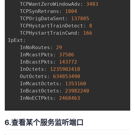
    TCPWantZeroWindowAdv: 
3483
    TCPSynRetrans: 
1804
    TCPOrigDataSent: 
137805
    TCPHystartTrainDetect: 
8
    TCPHystartTrainCwnd: 
166
IpExt:

    InNoRoutes: 
29
    InMcastPkts: 
37586
    InBcastPkts: 
143772
    InOctets: 
1235902418
    OutOctets: 
634853490
    InMcastOctets: 
1353160
    InBcastOctets: 
23982240
    InNoECTPkts: 
2468463
6.查看某个服务监听端口