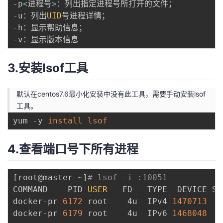
-p
<
进程号
>
：列出指定进程号所打开的文件；

-u：列出
UID
号进程详情；

-h：显示帮助信息；

3.安装lsof工具
默认在centos7.6最小化安装中没有此工具，需要手动安装lsof
工具。
yum -y 
install
lsof
4.查看端口号下所有进程
[
root@master ~
]
# lsof -i :10051
COMMAND    PID 
USER
   FD   TYPE  DEVICE SI
docker-pr 
6172
 root    4u  IPv4 
1470713
   
docker-pr 
6179
 root    4u  IPv6 
1468048
   