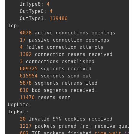
    InType8: 
4
    OutType0: 
4
    OutType3: 
139486
Tcp:

4028
 active connections openings

17
 passive connection openings

4
 failed connection attempts

1392
 connection resets received

3
 connections established

609725
 segments received

615954
 segments send out

5878
 segments retransmited

810
 bad segments received.

11476
 resets sent

UdpLite:

TcpExt:

20
 invalid SYN cookies received

1227
 packets pruned from receive queue
602
 TCP sockets finished 
time
wait
in
 