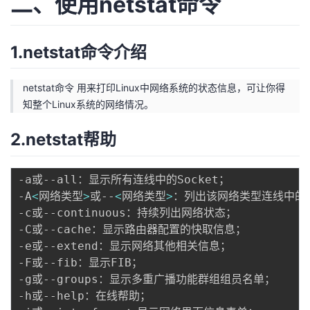
二、使用netstat命令
者
1.netstat命令介绍
我
netstat命令 用来打印Linux中网络系统的状态信息，可让你得
的
我
知整个Linux系统的网络情况。
博
的
我
2.netstat帮助
客
论
的
我
-a或--all：显示所有连线中的Socket；

坛
圈
的
我
-A
<
网络类型
>
或--
<
网络类型
>
：列出该网络类型连线中的相
-c或--continuous：持续列出网络状态；

子
直
的
我
-C或--cache：显示路由器配置的快取信息；

-e或--extend：显示网络其他相关信息；

我
播
活
的
-F或--fib：显示FIB；

-g或--groups：显示多重广播功能群组组员名单；

我
动
关
的
-h或--help：在线帮助；
