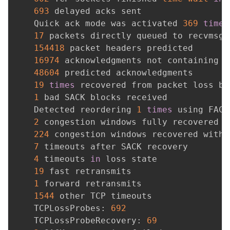
693
 delayed acks sent

    Quick ack mode was activated 
369
times
17
 packets directly queued to recvmsg p
154418
 packet headers predicted

16974
 acknowledgments not containing d
48604
 predicted acknowledgments

19
times
 recovered from packet loss by
1
 bad SACK blocks received

    Detected reordering 
1
times
 using FACK

2
 congestion windows fully recovered w
224
 congestion windows recovered witho
7
 timeouts after SACK recovery

4
 timeouts 
in
 loss state

19
 fast retransmits

1
 forward retransmits

1544
 other TCP timeouts

    TCPLossProbes: 
692
    TCPLossProbeRecovery: 
69