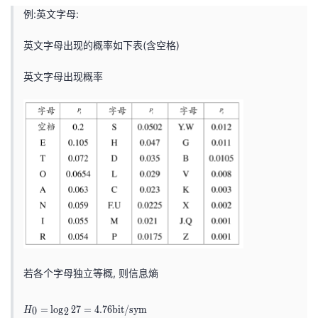
H
例:英文字母:
_
{
英文字母出现的概率如下表(含空格)
2
}
英文字母出现概率
(
X
)
\
g
e
q
\
c
d
o
若各个字母独立等概, 则信息熵
ts
\
H
=
lo
g
2
7
=
4
.
7
6
b
i
t
/
s
y
m
0
H
2
g