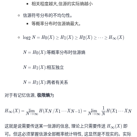
相关程度越大,信源的实际熵越小
我
注
的
开
信源符号分布的不均匀性。
的
Programs
发
等概率分布时信源熵最大。
\l
支
者
lo
g
=
(
)
≥
(
)
≥
(
)
≥
⋯
≥
(
)
0
1
2
∞
N
H
X
H
X
H
X
H
X
2
o
g
N
持
学
:等概率分布时信源熵
=
(
)
0
N
H
X
_
=
{
H
N
我
堂
:相互独立
=
(
)
1
N
H
X
2
_
=
}
{
H
N
的
我
我
:两者有关系
=
(
)
1
N
H
X
N
0
_
=
=
}
{
H
对于有记忆信源,
极限熵
为
技
的
的
我
H
(
1
_
1
_
H_{\infty}(X)=\lim _{N \rightarro
X
}
{
术
云
(
)
=
lim
(
/
⋯
)
=
lim
(
⋯
)
课
的
我
∞
1
−
1
1
H
X
H
X
X
X
H
X
X
N
N
N
→
∞
→
∞
N
N
N
{
)
(
1
0
X
H
}
支
声
程
认
的
我
这就是说需要传送某一信源的信息, 理论上只需要传送
即
(
)
∞
H
X
}
)
_
(
可。但这必须掌握信源全部概率统计特性, 这显然是不现实的。实际