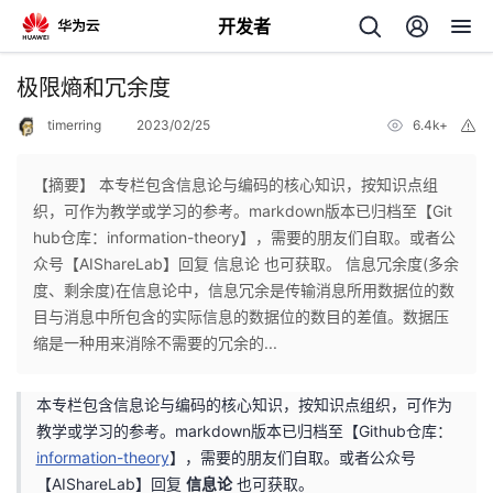
开发者
返
极限熵和冗余度
回
timerring
2023/02/25
6.4k+
举
报
【摘要】 本专栏包含信息论与编码的核心知识，按知识点组
织，可作为教学或学习的参考。markdown版本已归档至【Git
hub仓库：information-theory】，需要的朋友们自取。或者公
个
众号【AIShareLab】回复 信息论 也可获取。 信息冗余度(多余
度、剩余度)在信息论中，信息冗余是传输消息所用数据位的数
我
人
目与消息中所包含的实际信息的数据位的数目的差值。数据压
缩是一种用来消除不需要的冗余的...
的
主
本专栏包含信息论与编码的核心知识，按知识点组织，可作为
开
页
教学或学习的参考。markdown版本已归档至【Github仓库：
information-theory
】，需要的朋友们自取。或者公众号
发
【AIShareLab】回复
信息论
也可获取。