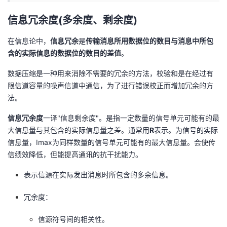
者
信息冗余度(多余度、剩余度)
在信息论中，
信息冗余
是
传输消息所用数据位的数目与消息中所包
我
含的实际信息的数据位的数目的差值
。
的
我
数据压缩是一种用来消除不需要的冗余的方法，校验和是在经过有
限信道容量的噪声信道中通信，为了进行错误校正而增加冗余的方
博
的
我
法。
客
论
的
我
信息冗余度
一译"信息剩余度"。是指一定数量的信号单元可能有的最
大信息量与其包含的实际信息量之差。通常用
R
表示。为信号的实际
坛
圈
的
我
信息量，Imax为同样数量的信号单元可能有的最大信息量。会使传
信绩效降低，但能提高通讯的抗干扰能力。
子
直
的
我
表示信源在实际发出消息时所包含的多余信息。
我
播
活
的
冗余度：
我
动
关
的
信源符号间的相关性。