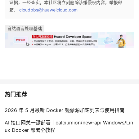
m
证据，一经查实，本社区将立刻删除涉嫌侵权内容，举报邮
3
}
{
箱：
cloudbbs@huaweicloud.com
\
s
m
y
at
自然语言处理基础
m
h
}
r
m
{
bi
t}
/
\
热门推荐
m
at
h
2026 年 5 月最新 Docker 镜像源加速列表与使用指南
r
AI 接口网关一键部署｜calciumion/new-api Windows/Lin
m
ux Docker 部署全教程
{