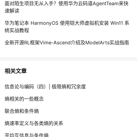
s
面对陌生项目无从入手？使用华为云码道AgentTeam来快
y
速解读
m
}
华为笔记本 HarmonyOS 使用铠大师虚拟机安装 Win11 系
统实战教程
全新开源RL框架Vime-Ascend介绍及ModelArts实战指南
相关文章
信息论与编码（四）| 极限熵和冗余度
熵相关的一些概念
联合熵和条件熵
熵速率定义与各类熵的关系
平均互信息与条件熵