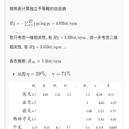
_
e
{
按照表计算独立不等概的信息熵
q
0
H
H
2
7
}
=
−
lo
g
=
4
.
0
3
b
i
t
/
s
y
m
∑
1
H
p
p
=
1
i
i
i
_
_
=
{
{
H
\l
若只考虑一维相关性, 有
, 进一步考虑二维
=
3
.
3
2
b
i
t
/
s
y
m
2
H
\i
1
_
o
H
相关性, 有
…
n
=
3
.
0
1
/
3
H
b
i
t
s
y
m
}
{
g
_
ft
=
2
_
{
H
y
香农推断:
≅
1
.
4
b
i
t
/
s
y
m
∞
H
-
}
{
3
_
}
\
=
2
\
}
{
=
2
9
%
,
=
7
1
%
从而:
η
γ
(
s
3.
}
e
=
\i
X
u
t
3
2
3.
nf
)
a
m
2
7
0
ty
=
_
\
=
1
}
2
{i
m
4.
9
bi
\
=
at
7
\
t/
c
1
%
h
6
s
o
,
}
r
\
y
n