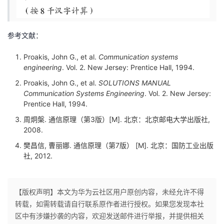
\
^
m
m
m
g
q
{
{
at
u
1.
2
bi
h
a
4
参考文献：
7
d
t}
r
\
\
}
/
m
Proakis, John G., et al.
Communication systems
m
g
p
\
{
engineering
. Vol. 2. New Jersey: Prentice Hall, 1994.
at
a
_
m
bi
m
h
Proakis, John G., et al.
SOLUTIONS MANUAL
{i
at
t}
m
Communication Systems Engineering
. Vol. 2. New Jersey:
r
}
a
h
/
Prentice Hall, 1994.
m
=
\l
r
\
{
周炯槃. 通信原理（第3版）[M]. 北京：北京邮电大学出版社,
7
o
m
m
2008.
bi
1
g
{
at
\
t}
樊昌信, 曹丽娜. 通信原理（第7版） [M]. 北京：国防工业出版
p
s
h
%
/
社, 2012.
_
y
r
\
{i
m
m
m
}
}
{
at
【版权声明】本文为华为云社区用户原创内容，未经允许不得
=
s
h
转载，如需转载请自行联系原作者进行授权。如果您发现本社
4.
y
r
区中有涉嫌抄袭的内容，欢迎发送邮件进行举报，并提供相关
0
m