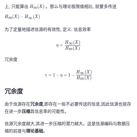
(
{
X
持
建
证
实
的
H
H
上, 只能算出
。那么与理论极限值相比, 就要多传送
(
)
H
X
X
m
\i
)
_
_
)
n
(
)
−
(
)
议
∞
H
X
H
X
验
收
m
{
{
\
ft
m
m
为了定量地描述信源的有效性, 定义: 信息效率
g
y
藏
}
}
e
}
(
(
(
)
\eta=\frac{H_{\infty}(X)}{H_{m}
∞
H
X
q
=
(
η
(
)
X
X
H
X
m
H
X
)
)-
冗余度
_
)
H
{
_
(
)
\gamma=1-\eta=1-\frac{H_{\inft
∞
H
X
1
=
1
−
=
1
−
γ
η
{
(
)
H
X
m
}
\i
(
冗余度
nf
X
ty
)
由于信源存在
冗余度
,即存在一些不必要传送的信息,因此信源也就存
}
\
在进一步
压缩
其信息率的可能性。
(
g
X
信源冗余度越大,其进一步压缩的潜力越大。这是信源编码与数据压
e
)
缩的前提与
理论基础
。
q