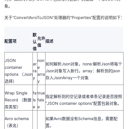
象。
关于“ConvertAvroToJSON”处理器的“Properties”配置的说明如下：
默
允许
配置项
描述
认
值
值
JSON
non
ar
如何解析Json对象，none:解析Json将每个
container
e
ra
Json对象写入新行。array：解析到的json
options （Json
arra
y
存入JsonArray一个对象
选择）
y
Wrap Single
fa
true
指定解析到的空记录或者单条记录是否按照
Record （数据
ls
fals
“JSON container options”配置包装对象。
库类型）
e
e
Avro schema
如果Avro数据没有Schema信息，需要配
（表名）
置。