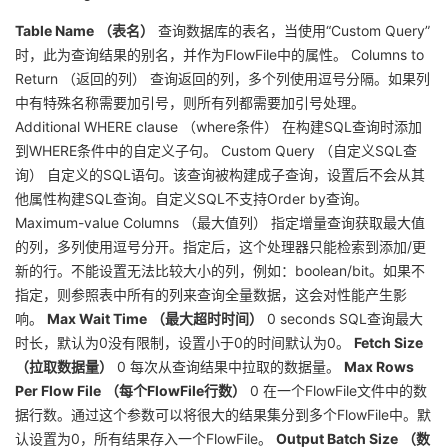
Table Name
（表名）
查询数据库的表名，当使用“Custom Query”
时，此为查询结果的别名，并作为FlowFile中的属性。 Columns to
Return （返回的列） 查询返回的列，多个列使用逗号分隔。如果列
中有特殊名称需要加引号，则所有列都需要加引号处理。
Additional WHERE clause （where条件） 在构建SQL查询时添加
到WHERE条件中的自定义子句。 Custom Query （自定义SQL查
询） 自定义的SQL语句。该查询被构建成子查询，设置后不会从其
他属性构建SQL查询。自定义SQL不支持Order by查询。
Maximum-value Columns （最大值列） 指定增量查询获取最大值
的列，多列使用逗号分开。指定后，这个处理器只能检索到添加/更
新的行。不能设置无法比较大小的列，例如：boolean/bit。如果不
指定，则参照表中所有的列来查询全量数据，这会对性能产生影
响。
Max Wait Time
（最大超时时间）
0 seconds SQL查询最大
时长，默认为0没有限制，设置小于0的时间默认为0。
Fetch Size
（拉取数据量）
0 每次从查询结果中拉取的数据量。
Max Rows
Per Flow File
（每个FlowFile行数）
0 在一个FlowFile文件中的数
据行数。通过这个参数可以将很大的结果集分到多个FlowFile中。默
认设置为0，所有结果存入一个FlowFile。
Output Batch Size
（数