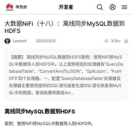
开发者
返
大数据NiFi（十八）：离线同步MySQL数据到
回
HDFS
Lansonli
2023/02/21
3.3k+
举
报
【摘要】 离线同步MySQL数据到HDFS案例：使用NiFi将MyS
QL中数据导入到HDFS中。以上案例用到的处理器有“QueryDa
个
tabaseTable”、“ConvertAvroToJSON”、“SplitJson”、“PutH
DFS”四个处理器。一、配置“QueryDatabaseTable”处理器该
我
人
处理器主要使用提供的SQL语句或者生成SQL语句来查询MyS
QL中的数据，查询结果转换成Avr...
的
主
离线同步MySQL数据到HDFS
开
页
案例：使用NiFi将MySQL中数据导入到HDFS中。
发