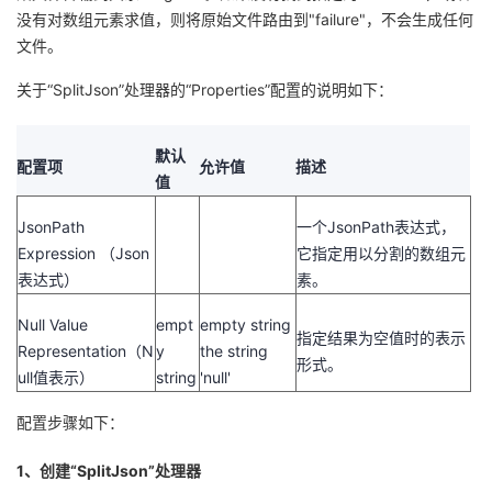
没有对数组元素求值，则将原始文件路由到"failure"，不会生成任何
文件。
关于“SplitJson”处理器的“Properties”配置的说明如下：
默认
配置项
允许值
描述
值
JsonPath
一个JsonPath表达式，
Expression （Json
它指定用以分割的数组元
表达式）
素。
Null Value
empt
empty string
指定结果为空值时的表示
Representation（N
y
the string
形式。
ull值表示）
string
'null'
配置步骤如下：
1、创建“SplitJson”处理器