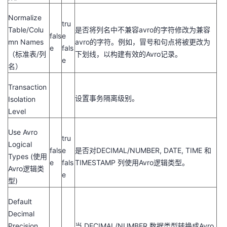
Normalize
tru
Table/Colu
是否将列名中不兼容avro的字符修改为兼容
fals
e
mn Names
avro的字符。例如，冒号和句点将被更改为
e
fals
（标准表/列
下划线，以构建有效的Avro记录。
e
名）
Transaction
设置事务隔离级别。
Isolation
Level
Use Avro
tru
Logical
fals
e
是否对DECIMAL/NUMBER, DATE, TIME 和
Types (使用
e
fals
TIMESTAMP 列使用Avro逻辑类型。
Avro逻辑类
e
型)
Default
Decimal
Precision
当 DECIMAL/NUMBER 数据类型转换成Avro