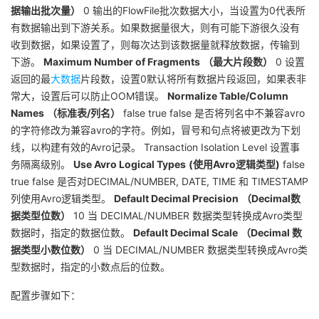
据输出批次量）
0 输出的FlowFile批次数据大小，当设置为0代表所
有数据输出到下游关系。如果数据量很大，则有可能下游很久没有
收到数据，如果设置了，则每次达到该数据量就释放数据，传输到
下游。
Maximum Number of Fragments
（最大片段数）
0 设置
返回的最
大数据
片段数，设置0默认将所有数据片段返回，如果表非
常大，设置后可以防止OOM错误。
Normalize Table/Column
Names
（标准表/列名）
false true false 是否将列名中不兼容avro
的字符修改为兼容avro的字符。例如，冒号和句点将被更改为下划
线，以构建有效的Avro记录。 Transaction Isolation Level 设置事
务隔离级别。
Use Avro Logical Types
(使用Avro逻辑类型)
false
true false 是否对DECIMAL/NUMBER, DATE, TIME 和 TIMESTAMP
列使用Avro逻辑类型。
Default Decimal Precision
（Decimal数
据类型位数）
10 当 DECIMAL/NUMBER 数据类型转换成Avro类型
数据时，指定的数据位数。
Default Decimal Scale
（Decimal 数
据类型小数位数）
0 当 DECIMAL/NUMBER 数据类型转换成Avro类
型数据时，指定的小数点后的位数。
配置步骤如下：