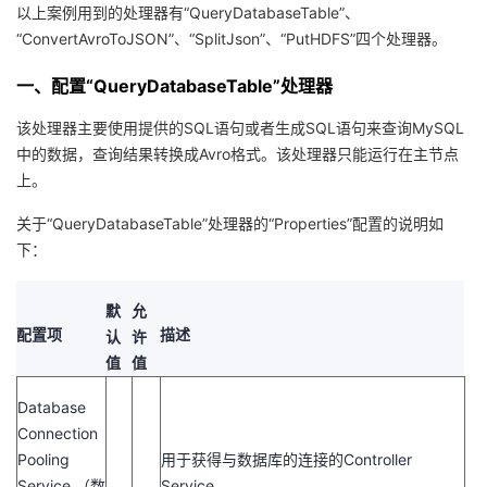
以上案例用到的处理器有“QueryDatabaseTable”、
者
“ConvertAvroToJSON”、“SplitJson”、“PutHDFS”四个处理器。
一、配置“QueryDatabaseTable”处理器
我
该处理器主要使用提供的SQL语句或者生成SQL语句来查询MySQL
的
我
中的数据，查询结果转换成Avro格式。该处理器只能运行在主节点
上。
博
的
我
关于“QueryDatabaseTable”处理器的“Properties”配置的说明如
客
论
的
我
下：
坛
圈
的
我
默
允
配置项
描述
认
许
子
直
的
我
值
值
我
播
活
的
Database
Connection
我
动
关
的
Pooling
用于获得与数据库的连接的Controller
Service （数
Service。