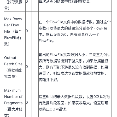
0
每次从查询结果中拉取的数据量。
（拉取数据
量）
Max Rows
在一个FlowFile文件中的数据行数。通过这个
Per Flow
参数可以将很大的结果集分到多个FlowFile
0
File （每个
中。默认设置为0，所有结果存入一个
FlowFile行
FlowFile。
数）
输出的FlowFile批次数据大小，当设置为0代
Output
表所有数据输出到下游关系。如果数据量很
Batch Size
0
大，则有可能下游很久没有收到数据，如果
（数据输出
设置了，则每次达到该数据量就释放数据，
批次量）
传输到下游。
Maximum
Number of
设置返回的最大数据片段数，设置0默认将所
0
Fragments
有数据片段返回，如果表非常大，设置后可
（最大片段
以防止OOM错误。
数）