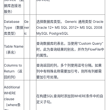
我
注
的
开
据库连接池
服务）
的
Programs
发
Database
Ge
选择数据库类型。 Generic 通用类型 Oracle
Type （数据
ner
Oracle 12+ MS SQL 2012+ MS SQL 2008
支
者
库类型）
ic
MySQL PostgreSQL
持
学
查询数据库的表名，当使用“Custom Query”
Table Name
时，此为查询结果的别名，并作为FlowFile中
（表名）
我
堂
的属性。
的
我
Columns to
查询返回的列，多个列使用逗号分隔。如果
我
Return （返
列中有特殊名称需要加引号，则所有列都需
技
的
回的列）
要加引号处理。
的
我
Additional
术
云
课
的
我
WHERE
在构建SQL查询时添加到WHERE条件中的自
clause
支
声
程
认
的
我
定义子句。
（where条