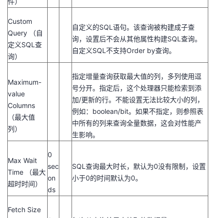
件）
持
建
证
实
的
Custom
自定义的SQL语句。该查询被构建成子查
议
验
收
Query （自
询，设置后不会从其他属性构建SQL查询。
定义SQL查
自定义SQL不支持Order by查询。
藏
询）
指定增量查询获取最大值的列，多列使用逗
Maximum-
号分开。指定后，这个处理器只能检索到添
value
加/更新的行。不能设置无法比较大小的列，
Columns
例如：boolean/bit。如果不指定，则参照表
（最大值
中所有的列来查询全量数据，这会对性能产
列）
生影响。
0
Max Wait
sec
SQL查询最大时长，默认为0没有限制，设置
Time （最大
on
小于0的时间默认为0。
超时时间）
ds
Fetch Size