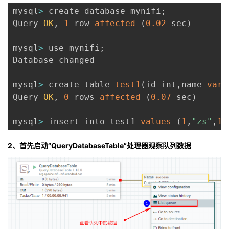
mysql
>
 create database mynifi
;
Query 
OK
,
1
 row 
affected
(
0.02
 sec
)
mysql
>
 use mynifi
;
Database changed

mysql
>
 create table 
test1
(
id int
,
name 
varc
Query 
OK
,
0
 rows 
affected
(
0.07
 sec
)
mysql
>
 insert into test1 
values
(
1
,
"zs"
,
18
2、首先启动“QueryDatabaseTable”处理器观察队列数据