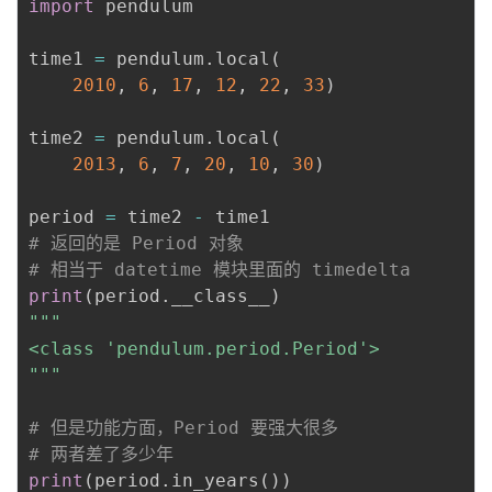
import
 pendulum

time1 
=
 pendulum
.
local
(
2010
,
6
,
17
,
12
,
22
,
33
)
time2 
=
 pendulum
.
local
(
2013
,
6
,
7
,
20
,
10
,
30
)
period 
=
 time2 
-
# 返回的是 Period 对象
# 相当于 datetime 模块里面的 timedelta
print
(
period
.
__class__
)
"""

<class 'pendulum.period.Period'>

"""
# 但是功能方面，Period 要强大很多
# 两者差了多少年
print
(
period
.
in_years
(
)
)