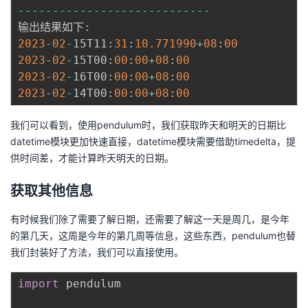
-
-
-
-
-
-
-
-
-
-
-
-
-
-
-
-
-
-
-
-
-
-
-
-
-
-
-
-
输出结果如下
:
2023
-
02
-
15T11
:
31
:
10.771990
+
08
:
00
2023
-
02
-
15T00
:
00
:
00
+
08
:
00
2023
-
02
-
16T00
:
00
:
00
+
08
:
00
2023
-
02
-
14T00
:
00
:
00
+
08
:
00
我们可以看到，使用pendulum时，我们获取昨天和明天的日期比
datetime模块更加快速直接，datetime模块需要借助timedelta，提
供时间差，才能计算昨天明天的日期。
获取其他信息
有时候我们除了需要了解日期，还需要了解这一天是周几，是今年
的第几天，这周是今年的第几周等信息，这些东西，pendulum也替
我们封装好了方法，我们可以直接使用。
import
 pendulum
