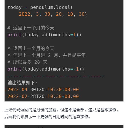
today 
=
 pendulum
.
local
(
2022
,
3
,
30
,
20
,
10
,
30
)
# 返回下一个月的今天
print
(
today
.
add
(
months
=
1
)
)
# 返回上一个月的今天
# 但是上一个月是 2 月，并且是平年
# 所以最多 28 天
print
(
today
.
add
(
months
=
-
1
)
)
-
-
-
-
-
-
-
-
-
-
-
-
-
-
-
-
-
-
-
-
-
-
-
-
-
-
-
-
-
-
-
-
-
-
输出结果如下
:
2022
-
04
-
30T20
:
10
:
30
+
08
:
00
2022
-
02
-
28T20
:
10
:
30
+
08
:
00
上述代码返回的是月份的加减，但这不是全部，这只是基本操作，
后面我们来展示一下更强的日期时间的运算操作。