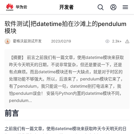
开发者
返
软件测试|把datetime拍在沙滩上的pendulum
回
模块
霍格沃兹测试开发
2023/02/19
2.3k+
举
报
【摘要】 前言之前我们有一篇文章，使用datetime模块来获取
昨天今天明天的日期，不说非常复杂，但还是要说一下，还是
个
有点麻烦。而且datetime模块还有一大缺点，就是对于时区的
处理功能不够强大。所以，后浪来了，pendulum模块它来了，
我
人
有了pendulum，我只能说一句，datetime别打电话来了，我
怕pendulum误会！ 安装与Python内置的datetime模块不同，
的
主
pendulum...
前言
开
页
之前我们有一篇文章，使用datetime模块来获取昨天今天明天的日
发