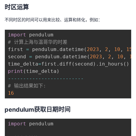
持
建
证
实
的
时区运算
议
验
收
不同时区的时间可以用来比较、运算和转化，例如：
藏
import
# 计算上海与温哥华的时差
first 
=
 pendulum
.
datetime
(
2023
,
2
,
10
,
15
,
second 
=
 pendulum
.
datetime
(
2023
,
2
,
10
,
15
time_delta
=
first
.
diff
(
second
)
.
in_hours
(
)
print
(
time_delta
)
-
-
-
-
-
-
-
-
-
-
-
-
-
-
-
-
-
-
-
-
-
-
-
-
-
# 输出结果如下:
16
pendulum获取日期时间
import
 pendulum
