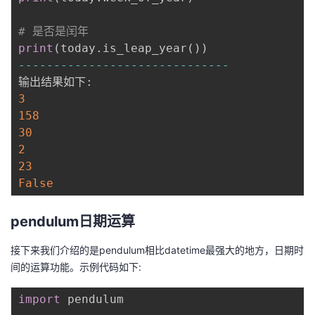
# 是否是闰年
print
(
today
.
is_leap_year
(
)
)
-
-
-
-
-
-
-
-
-
-
-
-
-
-
-
-
-
-
-
-
-
-
-
-
-
-
-
-
-
-
输出结果如下
:
3
158
30
2
23
False
pendulum日期运算
接下来我们介绍的是pendulum相比datetime最强大的地方，日期时
间的运算功能。示例代码如下:
import
 pendulum
