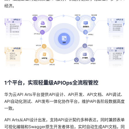
经济。
我
注
的
开
的
Programs
发
支
者
持
学
我
堂
的
我
我
1个平台，实现轻量级APIOps全流程管控
技
的
的
我
华为云API Arts平台提供API设计、API开发、API文档、API调试、
API自动化测试、API发布一体化协作平台，维护API各阶段数据高度
术
云
课
的
我
一致。
支
声
程
认
的
我
API Arts从API设计出发，支持API设计契约多种表达，同时兼顾表单
可视化编辑和Swagger原生开发者体验，实时自动生成API文档，同