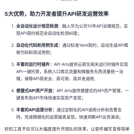
5大优势，助力开发者提升API研发运营效率
全自动化设计规范检测
：融入华为公司10年API治理规范，实
现API契约规范全自动化检测纠错；
自动化代码和用例生成：
通过标准Yaml契约，自动生成API框
架代码和测试用例；
丰富的运行时插件：
API Arts提供云原生网关运行时插件实现
API一键托管，系统入口南北流量和微服务东西流量统一治
理，保障API高安全、高可用、高并发调用;
便捷式API资产开放：
API Arts提供便捷式的API资产管理，一
键发布到API市场快速实现资产变现；
丰富的API运营分析：
通过定制化的API调用分析和告警支
持，完成精细化的运营报表呈现，快速洞察API业务演进。
好的工具不仅可以大幅度提升开团队的效率，让软件编写变得简单