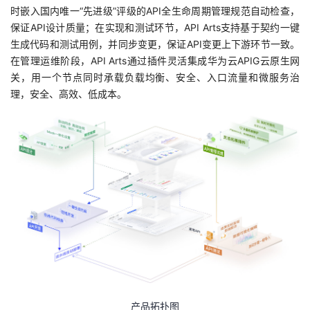
持
建
证
实
的
时嵌入国内唯一“先进级”评级的API全生命周期管理规范自动检查，
保证API设计质量；在实现和测试环节，API Arts支持基于契约一键
议
验
收
生成代码和测试用例，并同步变更，保证API变更上下游环节一致。
在管理运维阶段，API Arts通过插件灵活集成华为云APIG云原生网
藏
关，用一个节点同时承载负载均衡、安全、入口流量和微服务治
理，安全、高效、低成本。
产品拓扑图