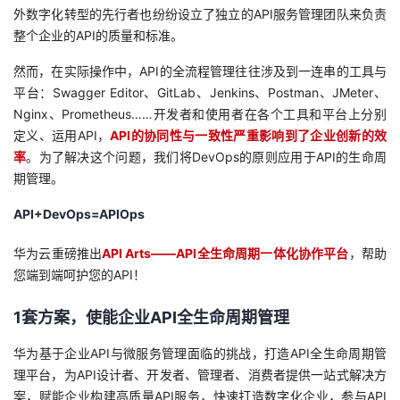
外数字化转型的先行者也纷纷设立了独立的API服务管理团队来负责
者
整个企业的API的质量和标准。
然而，在实际操作中，API的全流程管理往往涉及到一连串的工具与
我
平台：Swagger Editor、GitLab、Jenkins、Postman、JMeter、
Nginx、Prometheus……开发者和使用者在各个工具和平台上分别
的
我
定义、运用API，
API的协同性与一致性严重影响到了企业创新的效
率
。为了解决这个问题，我们将DevOps的原则应用于API的生命周
博
的
我
期管理。
客
论
的
我
API+DevOps=APIOps
坛
圈
的
我
华为云重磅推出
API Arts——API全生命周期一体化协作平台
，帮助
您端到端呵护您的API！
子
直
的
我
1套方案，使能企业API全生命周期管理
我
播
活
的
华为基于企业API与微服务管理面临的挑战，打造API全生命周期管
理平台，为API设计者、开发者、管理者、消费者提供一站式解决方
我
动
关
的
案，赋能企业构建高质量API服务，快速打造数字化企业，参与API