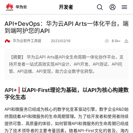
开发者
返
API+DevOps：华为云API Arts一体化平台，端
回
到端呵护您的API
华为云软件工具链
2023/02/16
8.5k+
举
报
【摘要】 华为云API Arts是API全生命周期一体化协作平台，支
持开发者一站式高效实现API设计、API开发、API测试、API托
个
管、API运维、API变现，助力企业数字化转型。
我
人
API+
|
以API-First理论为基础，以API为核心构建数
字化生态
的
主
API和微服务已经成为核心的数字化变革驱动引擎，数字企业R&D始
开
页
终围绕着API和微服务的生命周期管理。为了给开发者和使用者持续
提供可靠、高质量的体验，如何管理API和微服务的生命周期已经成
发
为了技术领导者的主要考量因素。随着API-First文化的普及，海内