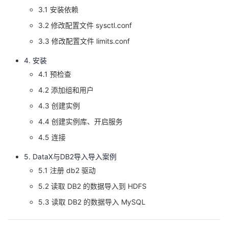
3.1 安装依赖
者
3.2 修改配置文件 sysctl.conf
3.3 修改配置文件 limits.conf
我
4. 安装
的
我
4.1 预检查
4.2 添加组和用户
博
的
我
4.3 创建实例
客
论
的
我
4.4 创建实例库、开启服务
4.5 连接
坛
圈
的
我
5. DataX与DB2导入导入案例
子
直
的
我
5.1 注册 db2 驱动
5.2 读取 DB2 的数据导入到 HDFS
我
播
活
的
5.3 读取 DB2 的数据导入 MySQL
我
动
关
的