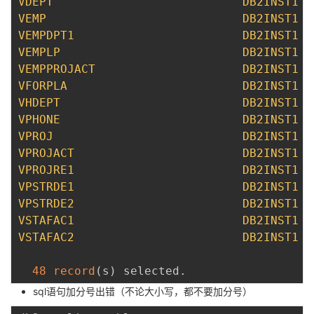
VDEPT
DB2INST1
VEMP
DB2INST1
VEMPDPT1
DB2INST1
VEMPLP
DB2INST1
VEMPPROJACT
DB2INST1
VFORPLA
DB2INST1
VHDEPT
DB2INST1
VPHONE
DB2INST1
VPROJ
DB2INST1
VPROJACT
DB2INST1
VPROJRE1
DB2INST1
VPSTRDE1
DB2INST1
VPSTRDE2
DB2INST1
VSTAFAC1
DB2INST1
VSTAFAC2
DB2INST1
48
record
(
s
)
 selected
.
sql语句加分号出错（不论大小写，都不要加分号）