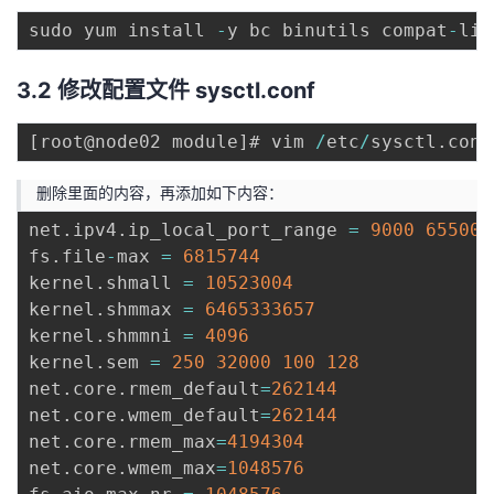
sudo yum install 
-
y bc binutils compat
-
lib
3.2 修改配置文件 sysctl.conf
[
root@node02 module
]
# vim 
/
etc
/
sysctl
.
删除里面的内容，再添加如下内容：
net
.
ipv4
.
ip_local_port_range 
=
9000
65500
fs
.
file
-
max 
=
6815744
kernel
.
shmall 
=
10523004
kernel
.
shmmax 
=
6465333657
kernel
.
shmmni 
=
4096
kernel
.
sem 
=
250
32000
100
128
net
.
core
.
rmem_default
=
262144
net
.
core
.
wmem_default
=
262144
net
.
core
.
rmem_max
=
4194304
net
.
core
.
wmem_max
=
1048576