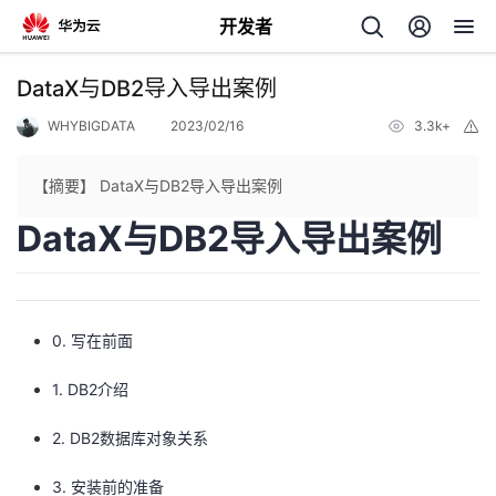
开发者
返
DataX与DB2导入导出案例
回
WHYBIGDATA
2023/02/16
3.3k+
举
报
【摘要】 DataX与DB2导入导出案例
DataX与DB2导入导出案例
个
我
人
0. 写在前面
的
主
1. DB2介绍
开
页
2. DB2数据库对象关系
发
3. 安装前的准备