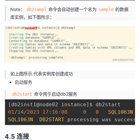
Note：
命令会自动创建一个名为
的数据
db2sampl
sample
库实例，如下图所示：
如上图所示.代表实例库创建成功
启动服务
命令用于启动db2服务
db2start
[
db2inst1@node02 instance
]
01
/
14
/
2023
17
:
16
:
08
0
0
SQL1063N
SQL1063N
DB2START
 processing was successf
4.5 连接