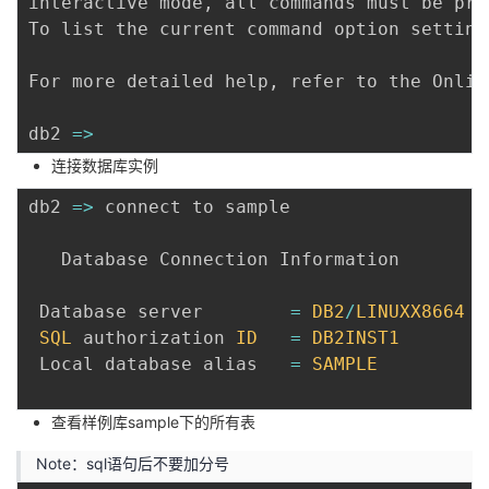
interactive mode
,
 all commands must be pre
To list the current command option setting
For more detailed help
,
 refer to the Onlin
db2
=>
连接数据库实例
db2
=>
 connect to sample

   Database Connection Information

 Database server        
=
DB2
/
LINUXX8664
1
SQL
 authorization 
ID
=
DB2INST1
 Local database alias   
=
SAMPLE
查看样例库sample下的所有表
Note：sql语句后不要加分号