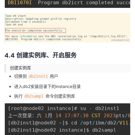
DBI1070I
  Program db2icrt completed succes
4.4 创建实例库、开启服务
创建实例库
切换到
用户
db2inst1
进入db2安装目录下的instance目录
执行
命令创建实例库
db2sampl
[
root@node02 instance
]
# su 
-
 db2inst1

上一次登录：六 
1
月 
14
17
:
07
:
30
CST
2023
pts
/
0
[
db2inst1@node02 
~
]
$ cd 
/
opt
/
ibm
/
db2
/
V11
.5
[
db2inst1@node02 instance
]