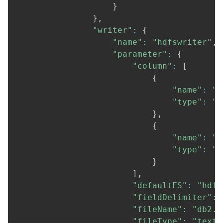
}
}
,
"writer"
:
{
"name"
:
"hdfswriter"
,
"parameter"
:
{
"column"
:
[
{
"name"
:
"i
"type"
:
"i
}
,
{
"name"
:
"n
"type"
:
"s
}
]
,
"defaultFS"
:
"hdfs
"fieldDelimiter"
:
"fileName"
:
"db2.t
"fileType"
:
"text"