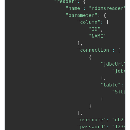
"reader"
:
{
"name"
:
"rdbmsreader"
,
"parameter"
:
{
"column"
:
[
"ID"
,
"NAME"
]
,
"connection"
:
[
{
"jdbcUrl"
:
"jdbc:
]
,
"table"
:
[
"STUDE
]
}
]
,
"username"
:
"db2in
"password"
:
"12345