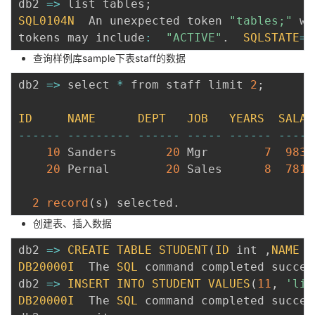
db2
=>
 list tables
;
SQL0104N
  An unexpected token 
"tables;"
 wa
tokens may include
:
"ACTIVE"
.
SQLSTATE
=
4
查询样例库sample下表staff的数据
db2
=>
 select 
*
 from staff limit 
2
;
ID
NAME
DEPT
JOB
YEARS
SALAR
--
--
--
--
--
--
--
-
--
--
--
--
--
-
--
--
--
--
--
-
10
 Sanders       
20
 Mgr        
7
9835
20
 Pernal        
20
 Sales      
8
7817
2
record
(
s
)
 selected
.
创建表、插入数据
db2
=>
CREATE
TABLE
STUDENT
(
ID
 int 
,
NAME
v
DB20000I
  The 
SQL
 command completed succes
db2
=>
INSERT
INTO
STUDENT
VALUES
(
11
,
'lis
DB20000I
  The 
SQL
 command completed succes