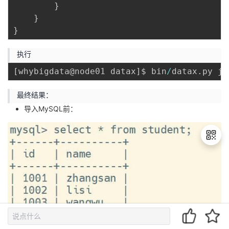
}
}
}
执行
[
whybigdata@node01 datax
]
$ bin
/
datax
.
py jo
最终结果：
导入MySQL前：
退
出
登
录