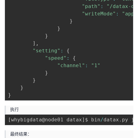
"path"
:
"/datax-ou
"writeMode"
:
"appe
}
}
}
]
,
"setting"
:
{
"speed"
:
{
"channel"
:
"1"
}
}
}
}
执行
[
whybigdata@node01 datax
]
$ bin
/
datax
.
py jo
最终结果：