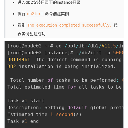
进入db2安装目录下的instance目录
执行
命令创建实例
db2icrt
看到
代
The execution completed successfully.
表实例创建成功
[
root@node02 
~
]
# cd 
/
opt
/
ibm
/
db2
/
V11
.5
/
[
root@node02 instance
]
# 
.
/
db2icrt 
-
p 
50000
DBI1446I
  The db2icrt command is running
.
DB2
 installation is being initialized
.
 Total number 
of
 tasks to be performed
:
4
Total estimated time 
for
 all tasks to be p
Task #
1
 start

Description
:
 Setting 
default
 global profil
Estimated time 
1
second
(
s
)
Task #
1
 end
