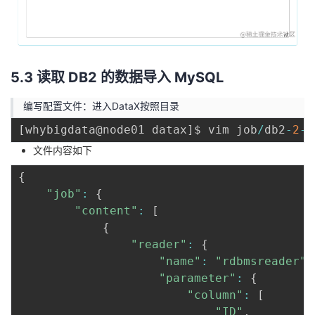
5.3 读取 DB2 的数据导入 MySQL
编写配置文件：进入DataX按照目录
[
whybigdata@node01 datax
]
$ vim job
/
db2
-
2
-
m
文件内容如下
{
"job"
:
{
"content"
:
[
{
"reader"
:
{
"name"
:
"rdbmsreader"
,
"parameter"
:
{
"column"
:
[
"ID"
,