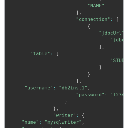
"NAME"
]
,
"connection"
:
[
{
"jdbcUrl"
:
"jdbc:
]
,
"table"
:
[
"STUDE
]
}
]
,
"username"
:
"db2inst1"
,
"password"
:
"12345
}
}
,
"writer"
:
{
"name"
:
"mysqlwriter"
,