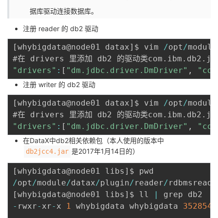
据库驱动连接数据库。
注册 reader 的 db2 驱动
[
whybigdata@node01 datax
]
$ vim 
/
opt
/
module
#在 drivers 里添加 db2 的驱动类com
.
ibm
.
db2
.
jc
"drivers"
:
[
"dm.jdbc.driver.DmDriver"
,
"com
注册 writer 的 db2 驱动
[
whybigdata@node01 datax
]
$ vim 
/
opt
/
module
#在 drivers 里添加 db2 的驱动类com
.
ibm
.
db2
.
jc
"drivers"
:
[
"dm.jdbc.driver.DmDriver"
,
"com
在DataX中db2相关依赖包（本人使用的版本中
是2017年1月14日的）
db2jcc4.jar
[
whybigdata@node01 libs
]
/
opt
/
module
/
datax
/
plugin
/
reader
/
rdbmsreade
[
whybigdata@node01 libs
]
$ ll 
|
-
rwxr
-
xr
-
x 
1
 whybigdata whybigdata 
3528544