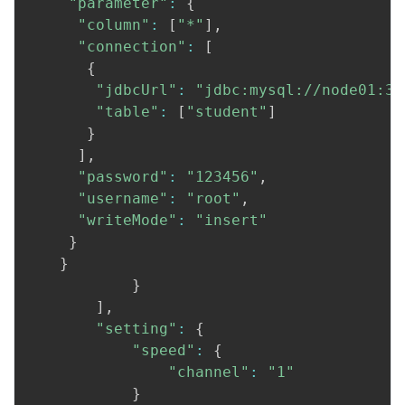
"parameter"
:
{
"column"
:
[
"*"
]
,
"connection"
:
[
{
"jdbcUrl"
:
"jdbc:mysql://node01:33
"table"
:
[
"student"
]
}
]
,
"password"
:
"123456"
,
"username"
:
"root"
,
"writeMode"
:
"insert"
}
}
}
]
,
"setting"
:
{
"speed"
:
{
"channel"
:
"1"
}