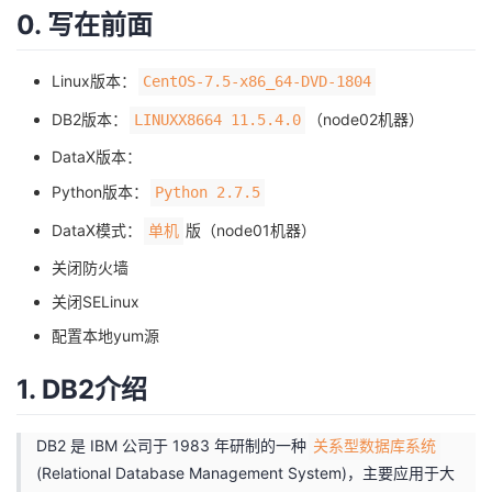
0. 写在前面
我
注
的
开
的
Programs
发
Linux版本：
CentOS-7.5-x86_64-DVD-1804
DB2版本：
（node02机器）
LINUXX8664 11.5.4.0
支
者
DataX版本：
持
学
Python版本：
Python 2.7.5
DataX模式：
版（node01机器）
单机
我
堂
关闭防火墙
的
我
我
关闭SELinux
配置本地yum源
技
的
的
我
1. DB2介绍
术
云
课
的
我
DB2 是 IBM 公司于 1983 年研制的一种
关系型数据库系统
支
声
程
认
的
我
(Relational Database Management System)，主要应用于大