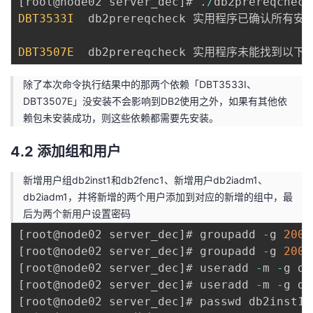
[
root@node02 server_dec
]
# 
.
/
db2prereqcheck
DBT3533I
  db2prereqcheck 实用程序已确认所有
DBT3507E
  db2prereqcheck 实用程序未能找到以
除了本次命令执行结果中的那两个依赖「DBT3533I、
DBT3507E」没安装不会影响到DB2使用之外，如果有其他依
赖包未安装成功，则这些依赖都需要先安装。
4.2 添加组和用户
新增用户组db2inst1和db2fenc1、新增用户db2iadm1、
db2iadm1，并将新增的两个用户添加到对应的新增的组中，最
后为两个新用户设置密码
[
root@node02 server_dec
]
# groupadd 
-
g 
2000
[
root@node02 server_dec
]
# groupadd 
-
g 
2001
[
root@node02 server_dec
]
# useradd 
-
m 
-
g db
[
root@node02 server_dec
]
# useradd 
-
m 
-
g db
[
root@node02 server_dec
]
# passwd db2inst1
