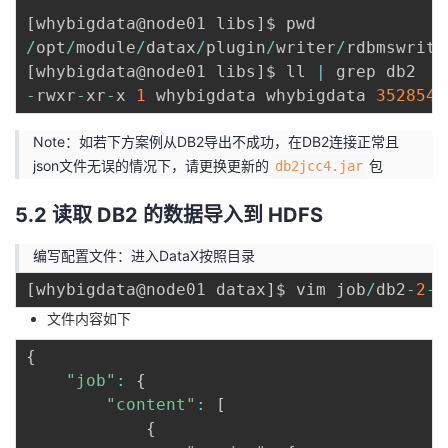
[
whybigdata@node01 libs
]
/
opt
/
module
/
datax
/
plugin
/
writer
/
rdbmswrite
[
whybigdata@node01 libs
]
$ ll 
|
-
rwxr
-
xr
-
x 
1
 whybigdata whybigdata 
3528544
Note：如若下方案例从DB2导出不成功，在DB2连接正常且
json文件无误的情况下，请更换更新的
包
db2jcc4.jar
5.2 读取 DB2 的数据导入到 HDFS
编写配置文件：进入DataX按照目录
[
whybigdata@node01 datax
]
$ vim job
/
db2
-
2
-
h
文件内容如下
{
"job"
:
{
"content"
:
[
{