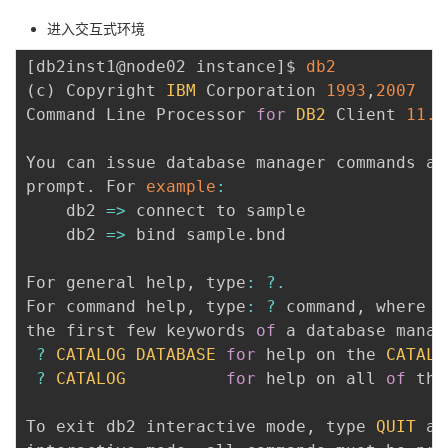
进入交互式环境
[
db2inst1@node02 instance
]
$ 
db2
(
c
)
 Copyright 
IBM
 Corporation 
1993
,
2007
Command Line Processor 
for
DB2
 Client 
11.5
You can issue database manager commands an
prompt
.
 For 
example
:
db2
=>
 connect to sample

db2
=>
 bind sample
.
bnd

For general help
,
 type
:
?.
For command help
,
 type
:
?
 command
,
 where c
the first few keywords 
of
 a database manag
?
CATALOG
DATABASE
for
 help on the 
CATALO
?
CATALOG
for
 help on all 
of
 the
To exit db2 interactive mode
,
 type 
QUIT
 at