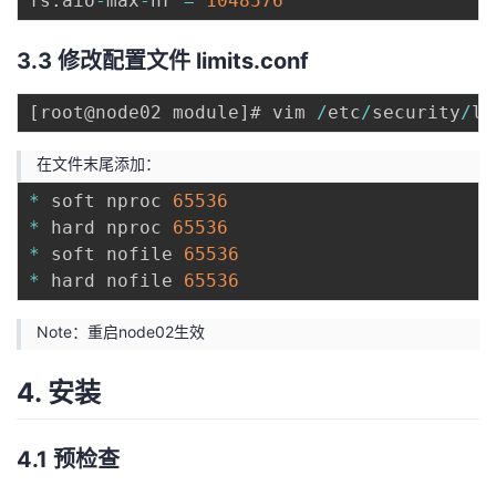
fs
.
aio
-
max
-
nr 
=
1048576
3.3 修改配置文件 limits.conf
[
root@node02 module
]
# vim 
/
etc
/
security
/
li
在文件末尾添加：
*
 soft nproc 
65536
*
 hard nproc 
65536
*
 soft nofile 
65536
*
 hard nofile 
65536
Note：重启node02生效
4. 安装
4.1 预检查