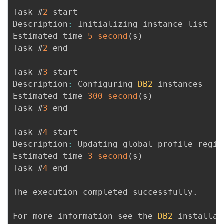
Task #
2
 start

Description
:
 Initializing instance list

Estimated time 
5
second
(
s
)
Task #
2
 end

Task #
3
 start

Description
:
 Configuring 
DB2
 instances

Estimated time 
300
second
(
s
)
Task #
3
 end

Task #
4
 start

Description
:
 Updating global profile regist
Estimated time 
3
second
(
s
)
Task #
4
 end

The execution completed successfully
.
For more information see the 
DB2
 installat