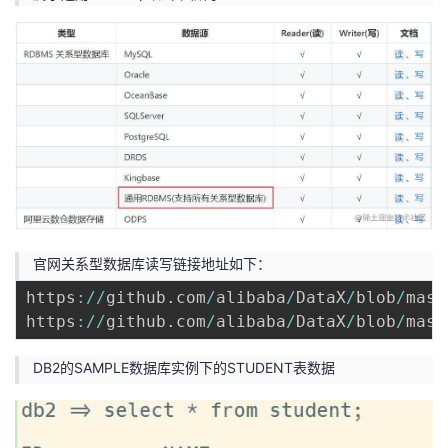
官网关系型数据库读写链接地址如下：
https
:
/
/
github
.
com
/
alibaba
/
DataX
/
blob
/
mast
https
:
/
/
github
.
com
/
alibaba
/
DataX
/
blob
/
mast
DB2的SAMPLE数据库实例下的STUDENT表数据