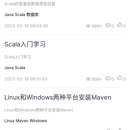
Scala的变量和数据类型前篇
Java
Scala
数据库
2023-03-18 09:03:48
999+
0
0
Scala入门学习
Scala入门学习
Java
Scala
2023-03-18 09:01:53
999+
0
0
Linux和Windows两种平台安装Maven
Linux和Windows两种平台安装Maven
Linux
Maven
Windows