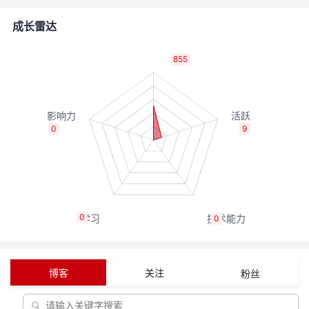
者
成长雷达
我
855
的
我
博
的
我
0
9
客
论
的
我
坛
圈
的
我
0
0
子
直
的
我
我
播
活
的
博客
关注
粉丝
我
动
关
的