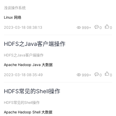
浅谈操作系统
Linux
网络
2023-03-18 08:38:13
999+
0
0
HDFS之Java客户端操作
HDFS之Java客户端操作
Apache
Hadoop
Java
大数据
2023-03-18 08:35:49
999+
0
0
HDFS常见的Shell操作
HDFS常见的Shell操作
Apache
Hadoop
Shell
大数据