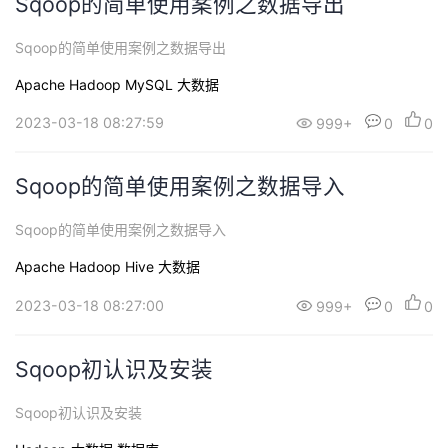
Sqoop的简单使用案例之数据导出
Sqoop的简单使用案例之数据导出
Apache
Hadoop
MySQL
大数据
2023-03-18 08:27:59
999+
0
0
Sqoop的简单使用案例之数据导入
Sqoop的简单使用案例之数据导入
Apache
Hadoop
Hive
大数据
2023-03-18 08:27:00
999+
0
0
Sqoop初认识及安装
Sqoop初认识及安装