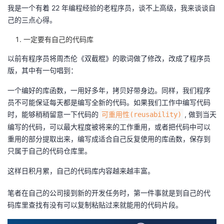
我是一个有着 22 年编程经验的老程序员，谈不上高级，我来谈谈自
者
己的三点心得。
一定要有自己的代码库
我
以前有程序员将周杰伦《双截棍》的歌词做了修改，改成了程序员
的
我
版，其中有一句唱到：
博
的
我
一个编好的库函数，一用好多年，拷贝好带身边。同样，我们程序
员不可能保证每天都是编写全新的代码。如果我们工作中编写代码
客
论
的
我
时，能够稍稍留意一下代码的
, 做到当天
可重用性(reusability)
编写的代码，可以最大程度被将来的工作重用，或者把代码中可以
坛
圈
的
我
重用的部分提取出来，编写成适合自己反复使用的库函数，保存到
只属于自己的代码仓库里。
子
直
的
我
这样日积月累，自己的代码库内容越来越丰富。
我
播
活
的
笔者在自己的公司接到新的开发任务时，第一件事就是到自己的代
码库里查找有没有可以复制粘贴过来就能用的代码片段。
我
动
关
的