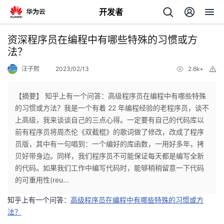
开发者
返
资深程序员在编程中有哪些特殊的习惯或方
回
法？
汪子熙
2023/02/13
2.6k+
举
报
【摘要】 知乎上有一个问答：高级程序员在编程中有哪些特殊
的习惯或方法？我是一个有着 22 年编程经验的老程序员，谈不
个
上高级，我来谈谈自己的三点心得。一定要有自己的代码库以
前有程序员将周杰伦《双截棍》的歌词做了修改，改成了程序
我
人
员版，其中有一句唱到：一个编好的库函数，一用好多年，拷
贝好带身边。同样，我们程序员不可能保证每天都是编写全新
的
主
的代码。如果我们工作中编写代码时，能够稍稍留意一下代码
的可重用性(reu...
开
页
知乎上有一个问答：
高级程序员在编程中有哪些特殊的习惯或方
法？
发