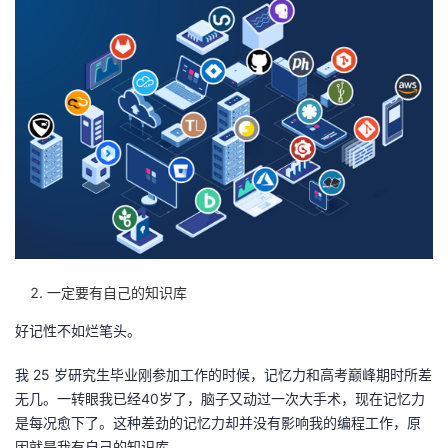
我
注
的
开
的
Programs
发
支
者
持
学
我
堂
的
我
我
一定要有自己的知识库
技
的
的
我
好记性不如烂笔头。
术
云
课
的
我
我 25 岁研究生毕业刚参加工作的时候，记忆力和高考巅峰期时所差
无几。一转眼我已经40岁了，脑子又动过一次大手术，现在记忆力
支
声
程
认
的
我
是每况愈下了。这种差劲的记忆力却并没有影响我的编程工作，原
因就是我有自己的知识库。