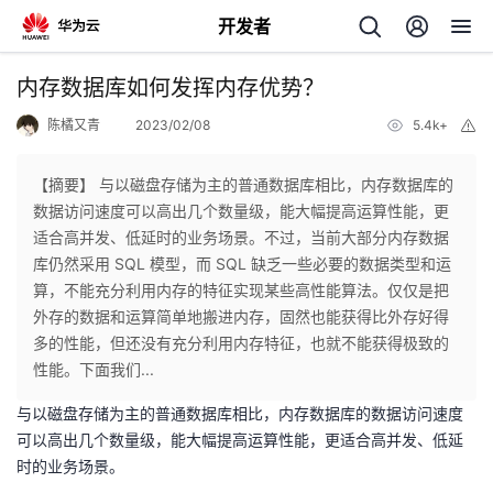
开发者
返
内存数据库如何发挥内存优势？
回
陈橘又青
2023/02/08
5.4k+
举
报
【摘要】 与以磁盘存储为主的普通数据库相比，内存数据库的
数据访问速度可以高出几个数量级，能大幅提高运算性能，更
适合高并发、低延时的业务场景。不过，当前大部分内存数据
个
库仍然采用 SQL 模型，而 SQL 缺乏一些必要的数据类型和运
算，不能充分利用内存的特征实现某些高性能算法。仅仅是把
我
人
外存的数据和运算简单地搬进内存，固然也能获得比外存好得
多的性能，但还没有充分利用内存特征，也就不能获得极致的
我
的
主
性能。下面我们...
与以磁盘存储为主的普通数据库相比，内存数据库的数据访问速度
我
的
开
页
可以高出几个数量级，能大幅提高运算性能，更适合高并发、低延
时的业务场景。
我
的
开
发