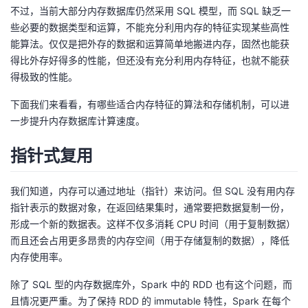
不过，当前大部分内存数据库仍然采用 SQL 模型，而 SQL 缺乏一
的
Programs
发
者
些必要的数据类型和运算，不能充分利用内存的特征实现某些高性
能算法。仅仅是把外存的数据和运算简单地搬进内存，固然也能获
支
者
我
得比外存好得多的性能，但还没有充分利用内存特征，也就不能获
得极致的性能。
持
学
的
我
下面我们来看看，有哪些适合内存特征的算法和存储机制，可以进
一步提升内存数据库计算速度。
我
堂
博
的
我
指针式复用
的
我
客
论
的
我
我
技
的
坛
圈
的
我
的
我
我们知道，内存可以通过地址（指针）来访问。但 SQL 没有用内存
指针表示的数据对象，在返回结果集时，通常要把数据复制一份，
术
云
子
直
的
我
课
的
我
形成一个新的数据表。这样不仅多消耗 CPU 时间（用于复制数据）
而且还会占用更多昂贵的内存空间（用于存储复制的数据），降低
支
声
播
活
的
程
认
的
我
内存使用率。
除了 SQL 型的内存数据库外，Spark 中的 RDD 也有这个问题，而
持
建
动
关
证
实
的
且情况更严重。为了保持 RDD 的 immutable 特性，Spark 在每个