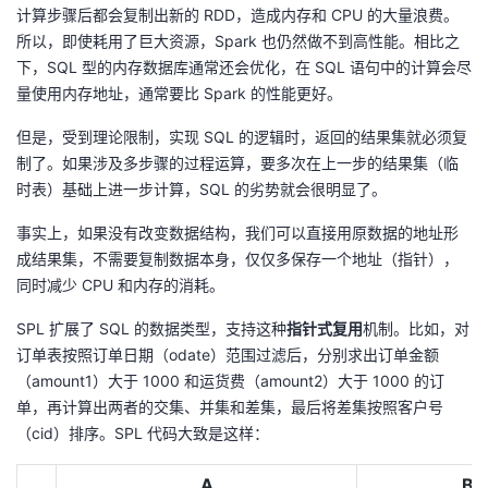
计算步骤后都会复制出新的 RDD，造成内存和 CPU 的大量浪费。
议
注
验
收
所以，即使耗用了巨大资源，Spark 也仍然做不到高性能。相比之
下，SQL 型的内存数据库通常还会优化，在 SQL 语句中的计算会尽
藏
量使用内存地址，通常要比 Spark 的性能更好。
但是，受到理论限制，实现 SQL 的逻辑时，返回的结果集就必须复
制了。如果涉及多步骤的过程运算，要多次在上一步的结果集（临
时表）基础上进一步计算，SQL 的劣势就会很明显了。
事实上，如果没有改变数据结构，我们可以直接用原数据的地址形
成结果集，不需要复制数据本身，仅仅多保存一个地址（指针），
同时减少 CPU 和内存的消耗。
SPL 扩展了 SQL 的数据类型，支持这种
指针式复用
机制。比如，对
订单表按照订单日期（odate）范围过滤后，分别求出订单金额
（amount1）大于 1000 和运货费（amount2）大于 1000 的订
单，再计算出两者的交集、并集和差集，最后将差集按照客户号
（cid）排序。SPL 代码大致是这样：
A
B