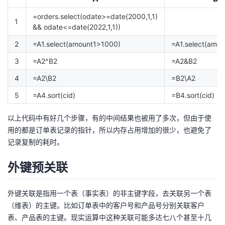
=orders.select(odate>=date(2000,1,1)
1
&& odate<=date(2022,1,1))
2
=A1.select(amount1>1000)
=A1.select(amo
3
=A2^B2
=A2&B2
4
=A2\B2
=B2\A2
5
=A4.sort(cid)
=B4.sort(cid)
以上代码中有好几个步骤，有的中间结果也被用了多次，但由于使
用的都是订单表记录的指针，所以内存占用增加的很少，也避免了
记录复制的耗时。
外键预关联
外键关联是指用一个表（事实表）的非主键字段，去关联另一个表
（维表）的主键。比如订单表中的客户号和产品号分别关联客户
表、产品表的主键。现实运算中这种关联可能多达七八个甚至十几