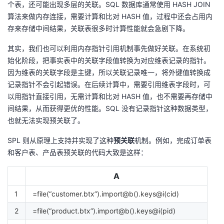
个表，还可能出现多层的关联。SQL 数据库通常使用 HASH JOIN
算法来做内存连接，需要计算和比对 HASH 值，过程中还会占用内
存来存储中间结果，关联表很多时计算性能就会急剧下降。
其实，我们也可以利用内存指针引用机制事先做好关联。在系统初
始化阶段，把事实表中的关联字段值转换为对应维表记录的指针。
因为维表的关联字段是主键，所以关联记录唯一，将外键值转换成
记录指针不会引起错误。在后续计算中，需要引用维表字段时，可
以用指针直接引用，无需计算和比对 HASH 值，也不需要再存储中
间结果，从而获得更优的性能。SQL 没有记录指针这种数据类型，
也就无法实现预关联了。
SPL 则从原理上支持并实现了这种
预关联
机制。例如，完成订单表
和客户表、产品表预关联的代码大致是这样：
A
1
=file(“customer.btx”).import@b().keys@i(cid)
2
=file(“product.btx”).import@b().keys@i(pid)