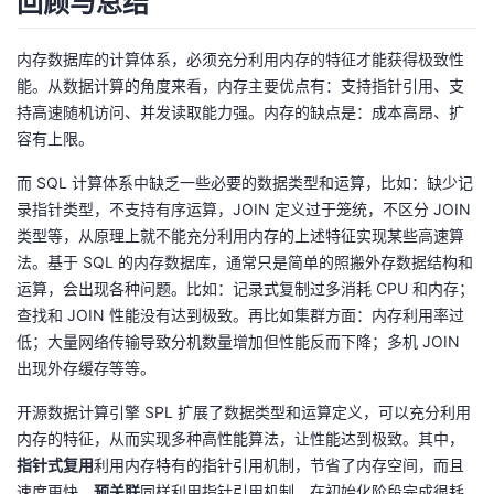
回顾与总结
内存数据库的计算体系，必须充分利用内存的特征才能获得极致性
能。从数据计算的角度来看，内存主要优点有：支持指针引用、支
持高速随机访问、并发读取能力强。内存的缺点是：成本高昂、扩
容有上限。
而 SQL 计算体系中缺乏一些必要的数据类型和运算，比如：缺少记
录指针类型，不支持有序运算，JOIN 定义过于笼统，不区分 JOIN
类型等，从原理上就不能充分利用内存的上述特征实现某些高速算
法。基于 SQL 的内存数据库，通常只是简单的照搬外存数据结构和
运算，会出现各种问题。比如：记录式复制过多消耗 CPU 和内存；
查找和 JOIN 性能没有达到极致。再比如集群方面：内存利用率过
低；大量网络传输导致分机数量增加但性能反而下降；多机 JOIN
出现外存缓存等等。
开源数据计算引擎 SPL 扩展了数据类型和运算定义，可以充分利用
内存的特征，从而实现多种高性能算法，让性能达到极致。其中，
指针式复用
利用内存特有的指针引用机制，节省了内存空间，而且
速度更快。
预关联
同样利用指针引用机制，在初始化阶段完成很耗