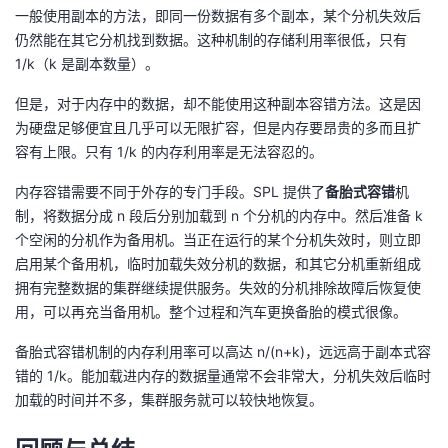
一般使用副本的方法，即同一份数据有多个副本，某个分机失效后
仍然能在其它分机找到数据。这种机制的存储利用率很低，只有
1/k（k 是副本数量）。
但是，对于内存中的数据，却不能使用这种副本容错方法。这是因
为硬盘足够便宜且几乎可以无限扩容，但是内存要昂贵的多而且扩
容有上限。只有 1/k 的内存利用率是无法容忍的。
内存容错需要不同于外存的专门手段。SPL 提供了
备胎式容错
机
制，将数据分成 n 段后分别加载到 n 个分机的内存中。然后准备 k
个空闲的分机作为备用机。当正在运行的某个分机失效时，则立即
启用某个备用机，临时加载失效分机的数据，和其它分机重新组成
拥有完整数据的集群继续提供服务。失效的分机排除故障后恢复使
用，可以再充当备用机。整个过程和汽车更换备胎的模式很像。
备胎式容错机制的内存利用率可以高达 n/(n+k)，远远高于副本式容
错的 1/k。能加载进内存的数据量通常不会非常大，分机失效后临时
加载的时间并不多，集群服务就可以较快地恢复。