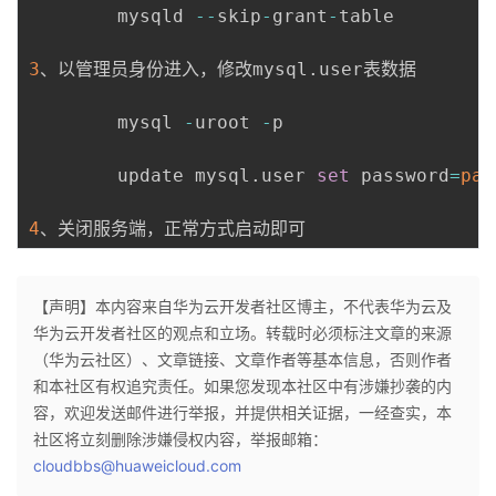
		mysqld 
--
skip
-
grant
-
table

3
、以管理员身份进入，修改mysql
.
user表数据

		mysql 
-
uroot 
-
p

		update mysql
.
user 
set
 password
=
pas
4
【声明】本内容来自华为云开发者社区博主，不代表华为云及
华为云开发者社区的观点和立场。转载时必须标注文章的来源
（华为云社区）、文章链接、文章作者等基本信息，否则作者
和本社区有权追究责任。如果您发现本社区中有涉嫌抄袭的内
容，欢迎发送邮件进行举报，并提供相关证据，一经查实，本
社区将立刻删除涉嫌侵权内容，举报邮箱：
cloudbbs@huaweicloud.com