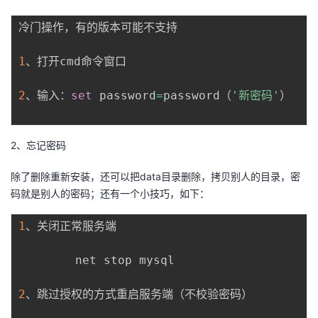
冷门操作，有的版本可能不支持

1
、打开cmd命令窗口

2
、输入：
set
 password
=
password（
'新密码'
）

2、忘记密码
除了删除重新安装，还可以把data目录删除，拷贝别人的目录，密
码就是别人的密码；还有一个小技巧，如下：
1
、关闭正常服务端

		net stop mysql

2
、跳过授权的方式重启服务端（不校验密码）
