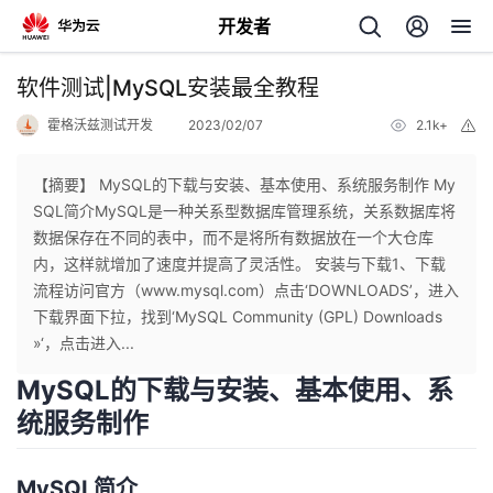
开发者
返
软件测试|MySQL安装最全教程
回
霍格沃兹测试开发
2023/02/07
2.1k+
举
报
【摘要】 MySQL的下载与安装、基本使用、系统服务制作 My
SQL简介MySQL是一种关系型数据库管理系统，关系数据库将
数据保存在不同的表中，而不是将所有数据放在一个大仓库
个
内，这样就增加了速度并提高了灵活性。 安装与下载1、下载
流程访问官方（www.mysql.com）点击‘DOWNLOADS’，进入
我
人
下载界面下拉，找到‘MySQL Community (GPL) Downloads
»‘，点击进入...
的
主
MySQL的下载与安装、基本使用、系
统服务制作
开
页
发
MySQL简介