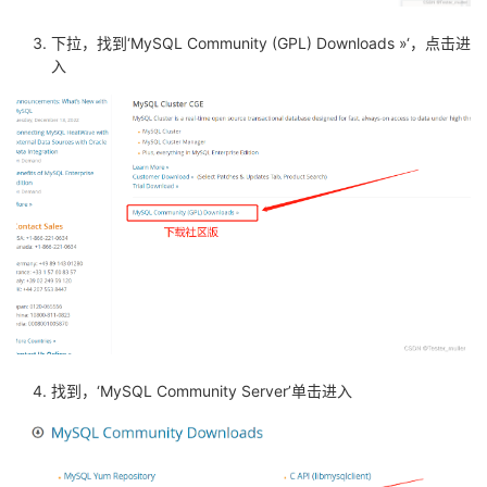
我
注
的
开
下拉，找到‘MySQL Community (GPL) Downloads »‘，点击进
入
的
Programs
发
支
者
持
学
我
堂
的
我
我
技
的
的
我
找到，‘MySQL Community Server’单击进入
术
云
课
的
我
支
声
程
认
的
我