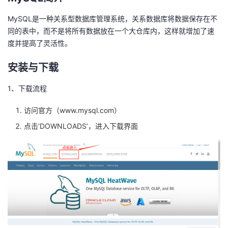
者
MySQL是一种关系型数据库管理系统，关系数据库将数据保存在不
同的表中，而不是将所有数据放在一个大仓库内，这样就增加了速
我
度并提高了灵活性。
安装与下载
的
我
1、下载流程
博
的
我
访问官方（
www.mysql.com
）
客
论
的
我
点击‘DOWNLOADS’，进入下载界面
坛
圈
的
我
子
直
的
我
我
播
活
的
我
动
关
的