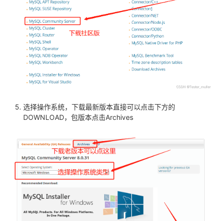
持
建
证
实
的
议
验
收
藏
选择操作系统，下载最新版本直接可以点击下方的
DOWNLOAD，包版本点击Archives