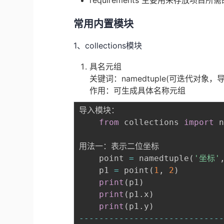
requirements 主要用来存放项目
常用内置模块
1、collections模块
具名元组
关键词：namedtuple(可迭代对象，
作用：可生成具体名称元组
导入模块：

from
 collections 
import
 n
用法一：表示二位坐标

    point 
=
 namedtuple
(
'坐标'
    p1 
=
 point
(
1
,
2
)
print
(
p1
)
print
(
p1
.
x
)
print
(
p1
.
y
)
-
-
-
-
-
-
-
-
-
-
-
-
-
-
-
-
-
-
-
-
-
-
-
-
-
-
-
-