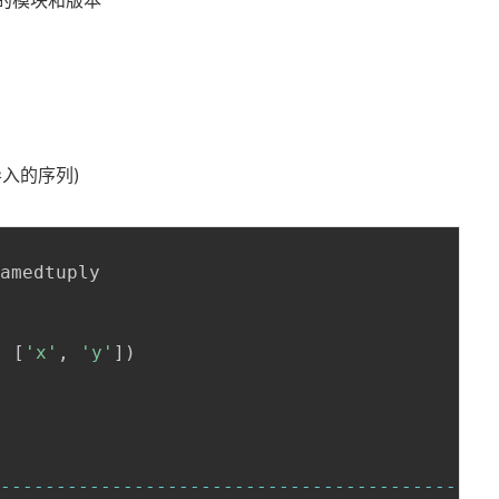
所需的模块和版本
导入的序列)
amedtuply

,
[
'x'
,
'y'
]
)
-
-
-
-
-
-
-
-
-
-
-
-
-
-
-
-
-
-
-
-
-
-
-
-
-
-
-
-
-
-
-
-
-
-
-
-
-
-
-
-
-
-
-
-
-