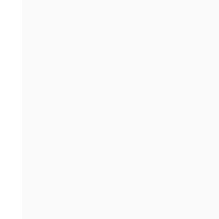
-
-
-
-