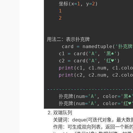
    坐标
(
x
=
1
,
 y
=
2
)
1
2
用法二：表示扑克牌

	 card 
=
 namedtuple
(
'扑克牌
    c1 
=
 card
(
'A'
,
'黑♠'
)
    c2 
=
 card
(
'A'
,
'红♥'
)
print
(
c1
,
 c1
.
num
,
 c1
.
col
print
(
c2
,
 c2
.
num
,
 c2
.
col
-
-
-
-
-
-
-
-
-
-
-
-
-
-
-
-
-
-
-
-
-
-
-
-
-
-
-
-
	扑克牌
(
num
=
'A'
,
 color
=
'黑♠
	扑克牌
(
num
=
'A'
,
 color
=
'红♥
双端队列
关键词：deque(可迭代对象，最大数
作用：可生成双向列表，返回一个新的双向