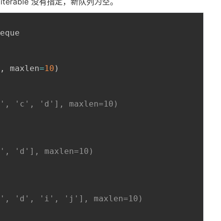
 iterable 没有指定，新队列为空。
eque

]
,
 maxlen
=
10
)
b', 'c', 'd'], maxlen=10)
c', 'd'], maxlen=10)
c', 'd', 'i', 'j'], maxlen=10)