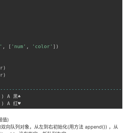
'
,
[
'num'
,
'color'
]
)
or
)
or
)
-
-
-
-
-
-
-
-
-
-
-
-
-
-
-
-
-
-
-
-
-
-
-
-
-
-
-
-
-
-
-
-
-
-
-
-
-
-
-
-
-
-
-
-
-
'
)
 A 黑♠

'
)
据值)
队列对象，从左到右初始化(用方法 append()) ，从