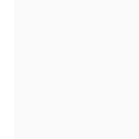
-
-
-
-
-
-
-
-
-
-
-
-