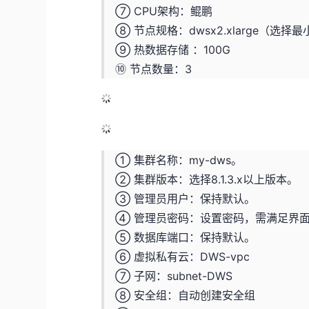
⑦ CPU架构：鲲鹏
⑧ 节点规格：dwsx2.xlarge（选择
⑨ 热数据存储 ：100G
⑩ 节点数量：3
① 集群名称：my-dws。
② 集群版本：选择8.1.3.x以上版本。
③ 管理员用户：保持默认。
④ 管理员密码：设置密码，需满足界
⑤ 数据库端口：保持默认。
⑥ 虚拟私有云：DWS-vpc
⑦ 子网：subnet-DWS
⑧ 安全组：自动创建安全组