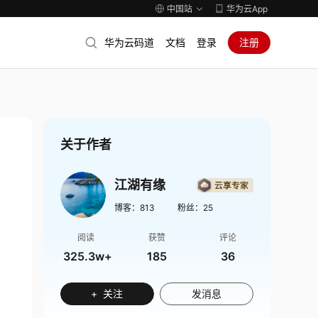
中国站
华为云App
华为云码道
文档
登录
注册
关于作者
江湖有缘
博客：
813
粉丝：
25
阅读
获赞
评论
325.3w+
185
36
+ 关注
发消息