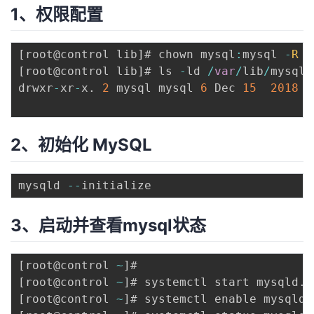
1、权限配置
[
root@control lib
]
# chown mysql
:
mysql 
-
R
/
[
root@control lib
]
# ls 
-
ld 
/
var
/
lib
/
mysql

drwxr
-
xr
-
x
.
2
 mysql mysql 
6
 Dec 
15
2018
/
2、初始化 MySQL
mysqld 
--
3、启动并查看mysql状态
[
root@control 
~
]
[
root@control 
~
]
# systemctl start mysqld
.
[
root@control 
~
]