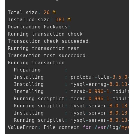
Total size
:
26
M
Installed size
:
181
M
Downloading Packages
:
Running transaction check

Transaction check succeeded
.
Running transaction test

Transaction test succeeded
.
Running transaction

  Preparing        
:
  Installing       
:
 protobuf
-
lite
-
3.5
.0
-
7
  Installing       
:
 mysql
-
errmsg
-
8.0
.13
-
1
  Installing       
:
 mecab
-
0.996
-
1.
module
+
  Running scriptlet
:
 mecab
-
0.996
-
1.
module
+
  Running scriptlet
:
 mysql
-
server
-
8.0
.13
-
1
  Installing       
:
 mysql
-
server
-
8.0
.13
-
1
  Running scriptlet
:
 mysql
-
server
-
8.0
.13
-
1
ValueError
:
 File context 
for
/
var
/
log
/
mysq