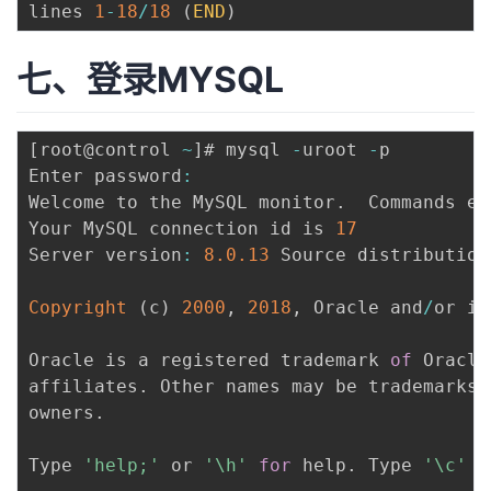
lines 
1
-
18
/
18
(
END
)
七、登录MYSQL
[
root@control 
~
]
# mysql 
-
uroot 
-
p

Enter password
:
Welcome to the MySQL monitor
.
  Commands en
Your MySQL connection id is 
17
Server version
:
8.0
.13
 Source distribution

Copyright
(
c
)
2000
,
2018
,
 Oracle and
/
or it
Oracle is a registered trademark 
of
 Oracle
affiliates
.
 Other names may be trademarks 
owners
.
Type 
'help;'
 or 
'\h'
for
 help
.
 Type 
'\c'
 t