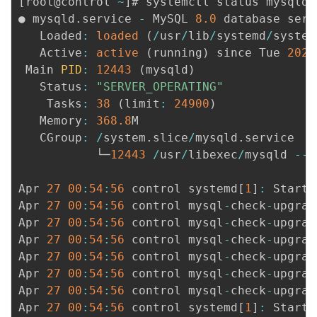
[
root@control 
~
]
# systemctl status mysqld

● mysqld
.
service 
-
 MySQL 
8.0
 database serve
   Loaded
:
loaded
(
/
usr
/
lib
/
systemd
/
system
   Active
:
active
(
running
)
 since Tue 
2021
 Main 
PID
:
12443
(
mysqld
)
   Status
:
"SERVER_OPERATING"
    Tasks
:
38
(
limit
:
24900
)
   Memory
:
368.8
M

   CGroup
:
/
system
.
slice
/
mysqld
.
service

           └─
12443
/
usr
/
libexec
/
mysqld 
--
b
Apr 
27
00
:
54
:
56
 control systemd
[
1
]
:
 Starti
Apr 
27
00
:
54
:
56
 control mysql
-
check
-
upgrad
Apr 
27
00
:
54
:
56
 control mysql
-
check
-
upgrad
Apr 
27
00
:
54
:
56
 control mysql
-
check
-
upgrad
Apr 
27
00
:
54
:
56
 control mysql
-
check
-
upgrad
Apr 
27
00
:
54
:
56
 control mysql
-
check
-
upgrad
Apr 
27
00
:
54
:
56
 control mysql
-
check
-
upgrad
Apr 
27
00
:
54
:
56
 control systemd
[
1
]
:
 Starte