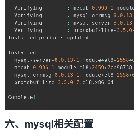
  Verifying        
:
 mecab
-
0.996
-
1.
module
+
  Verifying        
:
 mysql
-
errmsg
-
8.0
.13
-
1
  Verifying        
:
 mysql
-
server
-
8.0
.13
-
1
  Verifying        
:
 protobuf
-
lite
-
3.5
.0
-
7
Installed products updated
.
Installed
:
  mysql
-
server
-
8.0
.13
-
1.
module
+
el8
+
2558
+
03
  mecab
-
0.996
-
1.
module
+
el8
+
2459
+
7
cb96738
.
9
  mysql
-
errmsg
-
8.0
.13
-
1.
module
+
el8
+
2558
+
03
  protobuf
-
lite
-
3.5
.0
-
7.
el8
.
x86_64        
Complete
!
六、mysql相关配置