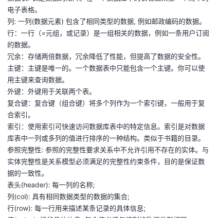
持
建
证
实
的
电子表格。
列: 一列(数据元素) 包含了相同类型的数据, 例如邮政编码的数据。
议
验
收
行：一行（=元组，或记录）是一组相关的数据，例如一条用户订阅
的数据。
藏
冗余：存储两倍数据，冗余降低了性能，但提高了数据的安全性。
主键：主键是唯一的。一个数据表中只能包含一个主键。你可以使
用主键来查询数据。
外键：外键用于关联两个表。
复合键：复合键（组合键）将多个列作为一个索引键，一般用于复
合索引。
索引：使用索引可快速访问数据库表中的特定信息。索引是对数据
库表中一列或多列的值进行排序的一种结构。类似于书籍的目录。
参照完整性: 参照的完整性要求关系中不允许引用不存在的实体。与
实体完整性是关系模型必须满足的完整性约束条件，目的是保证数
据的一致性。
表头(header): 每一列的名称;
列(col): 具有相同数据类型的数据的集合;
行(row): 每一行用来描述某条记录的具体信息;