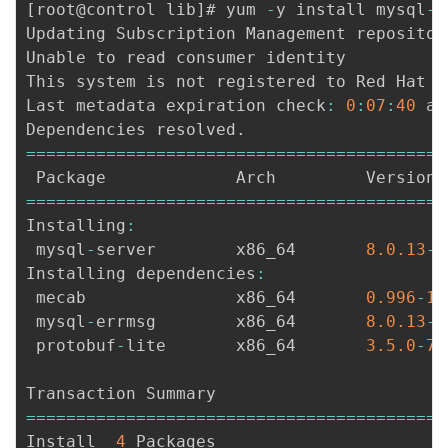
[
root@control lib
]
# yum 
-
y install mysql
-
s
Updating Subscription Management repositor
Unable to read consumer identity

This system is not registered to Red Hat S
Last metadata expiration check
:
0
:
07
:
40
 ag
Dependencies resolved
.
===
===
===
===
===
===
===
===
===
===
===
===
===
===
===
===
===
===
===
===
===
===
===
===
===
===
===
===
Installing
:
 mysql
-
server        x86_64       
8.0
.13
-
1
Installing dependencies
:
 mecab               x86_64       
0.996
-
1.
 mysql
-
errmsg        x86_64       
8.0
.13
-
1
 protobuf
-
lite       x86_64       
3.5
.0
-
7.
===
===
===
===
===
===
===
===
===
===
===
===
===
===
Install  
4
 Packages
