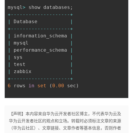
mysql
>
 show databases
;
+
--
--
--
--
--
--
--
--
--
--
+
|
 Database           
|
+
--
--
--
--
--
--
--
--
--
--
+
|
 information_schema 
|
|
 mysql              
|
|
 performance_schema 
|
|
 sys                
|
|
 test               
|
|
 zabbix             
|
+
--
--
--
--
--
--
--
--
--
--
+
6
 rows 
in
set
(
0.00
 sec
)
【声明】本内容来自华为云开发者社区博主，不代表华为云及
华为云开发者社区的观点和立场。转载时必须标注文章的来源
（华为云社区）、文章链接、文章作者等基本信息，否则作者