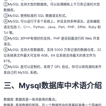
②MySQL 支持大型的数据库。可以处理拥有上千万条记录的大型
我
注
的
开
数据库。
③MySQL 使用标准的 SQL 数据语言形式。
的
Programs
发
④MySQL 可以运行于多个系统上，并且支持多种语言。这些编程
语言包括 C、C++、Python、Java、Perl、PHP、Eiffel、Ruby 和
支
者
Tcl 等。
⑤MySQL 对PHP有很好的支持，PHP 是目前最流行的 Web 开发
持
学
语言。
⑥MySQL 支持大型数据库，支持 5000 万条记录的数据仓库，32
我
堂
位系统表文件最大可支持 4GB，64 位系统支持最大的表文件为
8TB。
的
我
我
⑦MySQL 是可以定制的，采用了 GPL 协议，你可以修改源码来开
发自己的 MySQL 系统。
技
的
的
我
三、Mysql数据库中术语介绍
术
云
课
的
我
支
声
程
认
的
我
数据库: 数据库是一些关联表的集合。
数据表: 表是数据的矩阵。在一个数据库中的表看起来像一个简单的