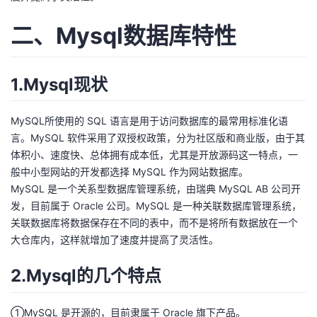
者
二、Mysql数据库特性
我
1.Mysql现状
的
我
MySQL所使用的 SQL 语言是用于访问数据库的最常用标准化语
博
的
我
言。MySQL 软件采用了双授权政策，分为社区版和商业版，由于其
体积小、速度快、总体拥有成本低，尤其是开放源码这一特点，一
客
论
的
我
般中小型网站的开发都选择 MySQL 作为网站数据库。
MySQL 是一个关系型数据库管理系统，由瑞典 MySQL AB 公司开
坛
圈
的
我
发，目前属于 Oracle 公司。MySQL 是一种关联数据库管理系统，
关联数据库将数据保存在不同的表中，而不是将所有数据放在一个
子
直
的
我
大仓库内，这样就增加了速度并提高了灵活性。
我
播
活
的
2.Mysql的几个特点
我
动
关
的
①MySQL 是开源的，目前隶属于 Oracle 旗下产品。