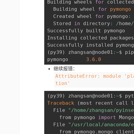
Building wheels 
for
 collecte
  Building wheel 
for
pymongo
  Created wheel 
for
 pymongo
:
  Stored 
in
 directory
:
/
home
Successfully built pymongo

Installing collected package
Successfully installed pymon
(
py39
)
 zhangsan@node01
:
~
$ pi
pymongo      
3.6
.0
继续报错：
AttributeError: module 'pl
tion'
(
py39
)
 zhangsan@node01
:
~
$ py
Traceback
(
most recent call 
  File 
"/home/zhangsan/pyins
    from pymongo 
import
 Mongo
  File 
"/usr/local/anaconda/
    from pymongo
.
mongo_clien