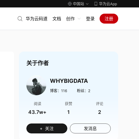
中国站
华为云App
华为云码道
文档
创作
登录
注册
关于作者
WHYBIGDATA
博客：
116
粉丝：
2
阅读
获赞
评论
43.7w+
1
2
+ 关注
发消息