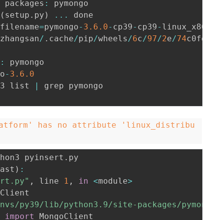
d packages
:
 pymongo

(
setup
.
py
)
...
 done

 filename
=
pymongo
-
3.6
.0
-
cp39
-
cp39
-
linux_x86_6
/
zhangsan
/
.
cache
/
pip
/
wheels
/
6
c
/
97
/
2
e
/
74
c0fd06
s
:
 pymongo

go
-
3.6
.0
p3 list 
|
 grep pymongo

atform' has no attribute 'linux_distribu
thon3 pyinsert
.
last
)
:
ert.py"
,
 line 
1
,
in
<
module
>
Client 

envs/py39/lib/python3.9/site-packages/pymongo
t 
import
 MongoClient
