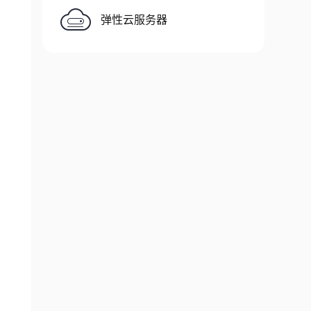
弹性云服务器
/
single
/
mongod
.
conf

s
.
godb
/
single
/
mongod
.
conf

 version 
4
,
 but 
this
 version 
of
 PyMongo requi