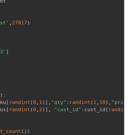
nt

ost'
,
27017
)
23'
]
t
)
:
sku
[
randint
(
0
,
1
)
]
,
"qty"
:
randint
(
1
,
10
)
,
"price"
tus
[
randint
(
0
,
2
)
]
,
"cust_id"
:
cust_id
[
randint
(
)
nt_count
(
)
)