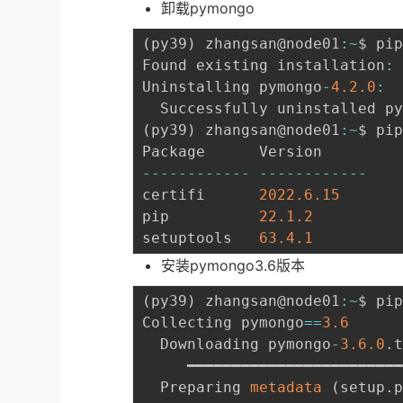
卸载pymongo
(
py39
)
 zhangsan@node01
:
~
$ pi
Found existing installation
:
Uninstalling pymongo
-
4.2
.0
:
  Successfully uninstalled p
(
py39
)
 zhangsan@node01
:
~
$ pip
--
--
--
--
--
--
--
--
--
--
--
--
certifi      
2022.6
.15
pip          
22.1
.2
setuptools   
63.4
.1
安装pymongo3.6版本
(
py39
)
 zhangsan@node01
:
~
$ pi
Collecting pymongo
==
3.6
  Downloading pymongo
-
3.6
.0
.
     ━━━━━━━━━━━━━━━━━━━━━━━
  Preparing 
metadata
(
setup
.