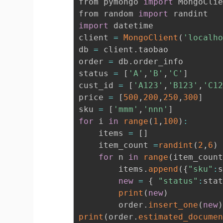
from pymongo 
import
 MongoClie
from random 
import
import
 datetime

client 
=
MongoClient
(
'localh
db 
=
 client
.
taobao

order 
=
 db
.
order_info

status 
=
[
'A'
,
'B'
,
'C'
]
cust_id 
=
[
'A123'
,
'B123'
,
'C1
price 
=
[
500
,
200
,
250
,
300
]
sku 
=
[
'mmm'
,
'nnn'
]
for
 i 
in
range
(
1
,
100
)
:
    items 
=
[
]
    item_count 
=
randint
(
2
,
6
)
for
 n 
in
range
(
item_coun
        items
.
append
(
{
"sku"
:
new
=
{
"status"
:
sta
print
(
new
)
        order
.
insert_one
(
new
print
(
order
.
estimated_docume