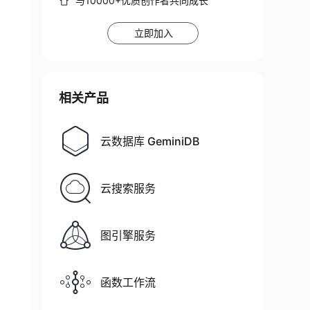
与10000+优质创作者共同成长
立即加入
相关产品
云数据库 GeminiDB
云搜索服务
:
randint
(
0
,
5
)
}
)
图引擎服务
0
,
2
)
]
,
"price"
:
price
[
randint
(
0
,
3
)
]
,
"ord_date
函数工作流