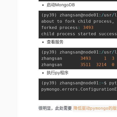
启动MongoDB
(
py39
)
 zhangsan@node01
:
/
usr
/
about to fork child process
,
forked process
:
3493
child process started succes
查看服务
(
py39
)
 zhangsan@node01
:
/
usr
/
zhangsan       
3493
1
3
zhangsan       
3511
3214
0
执行py程序
(
py39
)
 zhangsan@node01
:
~
$ py
pymongo
.
errors
.
Configuration
很明显，此处需要
降低驱动pymongo的