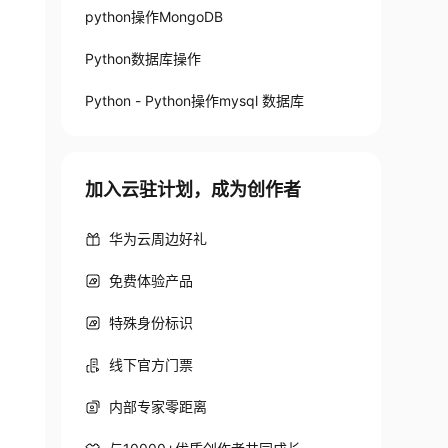
python操作MongoDB
Python数据库操作
Python - Python操作mysql 数据库
加入云驻计划，成为创作者
华为云周边好礼
免费体验产品
_x86_64
.
whl
(
479
 kB
)
特殊身份标识
a 
0
:
00
:
00
线下官方门票
内部专家零距离