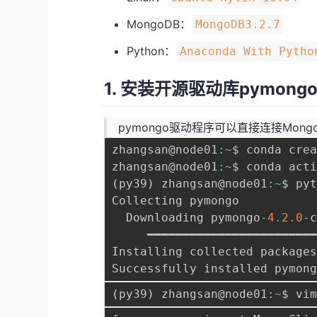
MongoDB：
MongoDB3.2.7
Python：
Anaconda With Pytho
1. 安装开源驱动库pymong
pymongo驱动程序可以直接连接Mong
zhangsan@node01
:
~
$ conda cre
zhangsan@node01
:
~
$ conda act
(
py39
)
 zhangsan@node01
:
~
$ py
Collecting pymongo

  Downloading pymongo
-
4.2
.0
-
     ━━━━━━━━━━━━━━━━━━━━━━━
Installing collected package
Successfully installed pymon
(
py39
)
 zhangsan@node01
:
~
$ vi