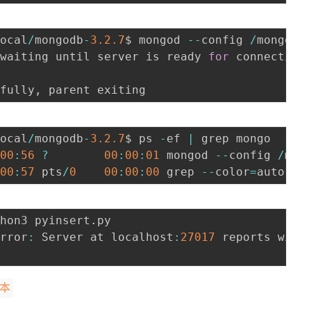
local
/
mongodb
-
3.2
.7
$ mongod 
--
config 
/
mongodb
 waiting until server is ready 
for
 connection
sfully
,
local
/
mongodb
-
3.2
.7
$ ps 
-
ef 
|
 grep mongo

00
:
56
?
00
:
00
:
01
 mongod 
--
config 
/
mon
00
:
57
 pts
/
0
00
:
00
:
00
 grep 
--
color
=
thon3 pyinsert
.
py

Error
:
 Server at localhost
:
27017
 reports wire
版本