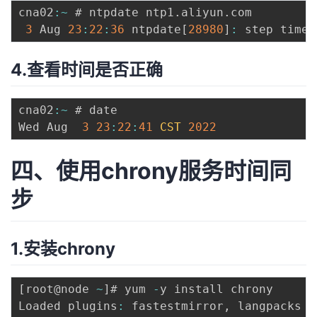
cna02
:
~
 # ntpdate ntp1
.
aliyun
.
com

3
 Aug 
23
:
22
:
36
 ntpdate
[
28980
]
:
 step time 
4.查看时间是否正确
cna02
:
~
 # date

Wed Aug  
3
23
:
22
:
41
CST
2022
四、使用chrony服务时间同
步
1.安装chrony
[
root@node 
~
]
# yum 
-
y install chrony

Loaded plugins
:
 fastestmirror
,
 langpacks
