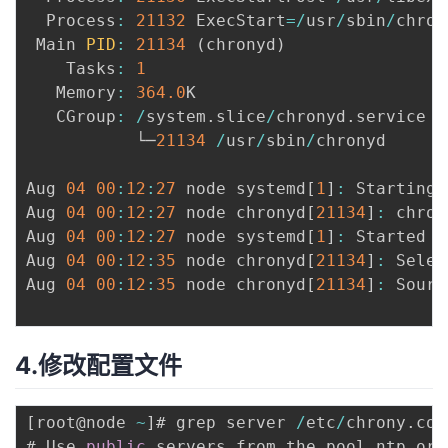
  Process
:
21132
 ExecStart
=
/
usr
/
sbin
/
chron
 Main 
PID
:
21134
(
chronyd
)
    Tasks
:
1
   Memory
:
364.0
K

   CGroup
:
/
system
.
slice
/
chronyd
.
service

           └─
21134
/
usr
/
sbin
/
chronyd

Aug 
04
00
:
12
:
27
 node systemd
[
1
]
:
 Starting 
Aug 
04
00
:
12
:
27
 node chronyd
[
21134
]
:
 chron
Aug 
04
00
:
12
:
27
 node systemd
[
1
]
:
 Started 
N
Aug 
04
00
:
12
:
35
 node chronyd
[
21134
]
:
 Selec
Aug 
04
00
:
12
:
35
 node chronyd
[
21134
]
:
 Sourc
4.修改配置文件
[
root@node 
~
]
# grep server 
/
etc
/
chrony
.
con
# Use 
public
 servers from the pool
.
ntp
.
org