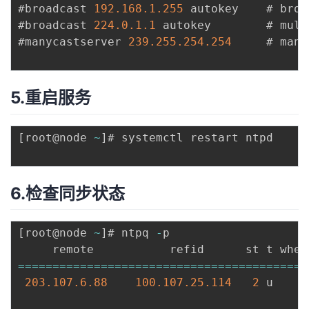
持
建
证
实
的
#broadcast 
192.168
.1
.255
 autokey	# broadcast server

#broadcast 
224.0
.1
.1
 autokey		# multicast server

议
验
收
#manycastserver 
239.255
.254
.254
		# manycast server

藏
5.重启服务
[
root@node 
~
]
# systemctl restart ntpd

6.检查同步状态
[
root@node 
~
]
# ntpq 
-
p

===
===
===
===
===
===
===
===
===
===
===
===
===
===
203.107
.6
.88
100.107
.25
.114
2
 u    
2