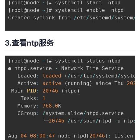
[
root@node 
~
]
[
root@node 
~
]
# systemctl enable  ntpd

者
Created symlink from 
/
etc
/
systemd
/
system
/
m
我
3.查看ntp服务
的
我
博
的
我
[
root@node 
~
]
# systemctl status ntpd

● ntpd
.
service 
-
 Network Time Service

客
论
的
我
   Loaded
:
loaded
(
/
usr
/
lib
/
systemd
/
system
   Active
:
active
(
running
)
 since Thu 
2022
坛
圈
的
我
 Main 
PID
:
20746
(
ntpd
)
    Tasks
:
1
子
直
的
我
   Memory
:
768.0
K

   CGroup
:
/
system
.
slice
/
ntpd
.
service

我
播
活
的
           └─
20746
/
usr
/
sbin
/
ntpd 
-
u ntp
:
n
我
动
关
的
Aug 
04
08
:
00
:
47
 node ntpd
[
20746
]
:
 Listen n