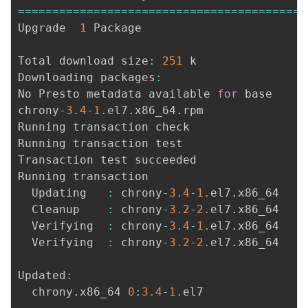
===
===
===
===
===
===
===
===
===
===
===
===
===
===
Upgrade  
1
 Package

Total download size
:
251
 k

Downloading packages
:
No Presto metadata available 
for
 base

chrony
-
3.4
-
1.
el7
.
x86_64
.
rpm               
Running transaction check

Running transaction test

Transaction test succeeded

Running transaction

  Updating   
:
 chrony
-
3.4
-
1.
el7
.
x86_64    
  Cleanup    
:
 chrony
-
3.2
-
2.
el7
.
x86_64    
  Verifying  
:
 chrony
-
3.4
-
1.
el7
.
x86_64    
  Verifying  
:
 chrony
-
3.2
-
2.
el7
.
x86_64    
Updated
:
  chrony
.
x86_64 
0
:
3.4
-
1.
el7               