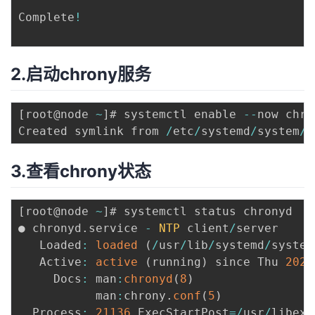
Complete
!
2.启动chrony服务
[
root@node 
~
]
# systemctl enable 
--
now chro
Created symlink from 
/
etc
/
systemd
/
system
/
m
3.查看chrony状态
[
root@node 
~
]
# systemctl status chronyd

● chronyd
.
service 
-
NTP
 client
/
server

   Loaded
:
loaded
(
/
usr
/
lib
/
systemd
/
system
   Active
:
active
(
running
)
 since Thu 
2022
     Docs
:
 man
:
chronyd
(
8
)
           man
:
chrony
.
conf
(
5
)
  Process
:
21136
 ExecStartPost
=
/
usr
/
libexe