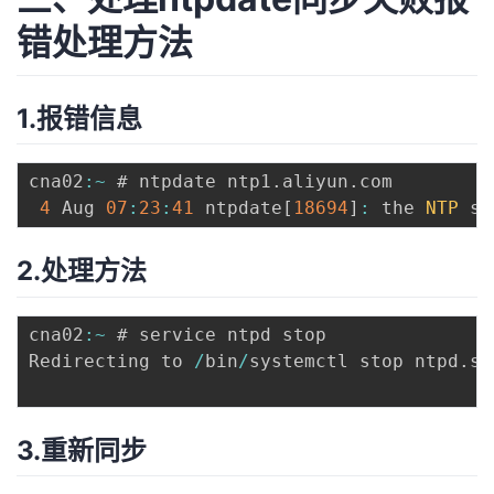
错处理方法
1.报错信息
cna02
:
~
 # ntpdate ntp1
.
aliyun
.
com

4
 Aug 
07
:
23
:
41
 ntpdate
[
18694
]
:
 the 
NTP
 so
2.处理方法
cna02
:
~
 # service ntpd stop

Redirecting to 
/
bin
/
systemctl stop ntpd
.
se
3.重新同步