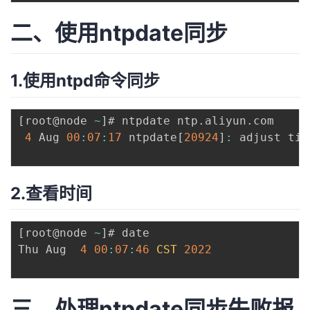
二、使用ntpdate同步
1.使用ntpd命令同步
[
root@node 
~
]
# ntpdate ntp
.
aliyun
.
com

4
 Aug 
00
:
07
:
17
 ntpdate
[
20924
]
:
 adjust tim
2.查看时间
[
root@node 
~
]
# date

Thu Aug  
4
00
:
07
:
46
CST
2022
三、处理ntpdate同步失败报