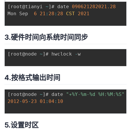
[
root@tianyi 
~
]
# date 
090621282021.28
Mon Sep  
6
21
:
28
:
28
CST
2021
3.硬件时间向系统时间同步
[
root@node 
~
]
# hwclock 
-
w

4.按格式输出时间
[
root@node 
~
]
# date 
"+%Y-%m-%d %H:%M:%S"
2012
-
05
-
23
01
:
04
:
10
5.设置时区