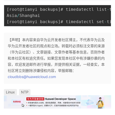
[
root@tianyi backups
]
# timedatectl list
-
ti
Asia
/
[
root@tianyi backups
]
# timedatectl set
-
tim
【声明】本内容来自华为云开发者社区博主，不代表华为云及
华为云开发者社区的观点和立场。转载时必须标注文章的来源
（华为云社区）、文章链接、文章作者等基本信息，否则作者
和本社区有权追究责任。如果您发现本社区中有涉嫌抄袭的内
容，欢迎发送邮件进行举报，并提供相关证据，一经查实，本
社区将立刻删除涉嫌侵权内容，举报邮箱：
cloudbbs@huaweicloud.com
Linux
NTP