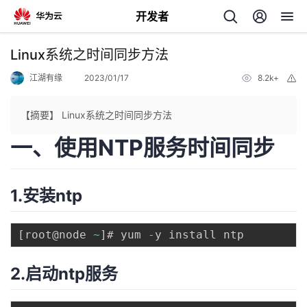
开发者
返
Linux系统之时间同步方法
回
江湖有缘
2023/01/17
8.2k+
举
报
【摘要】 Linux系统之时间同步方法
一、使用NTP服务时间同步
个
1.安装ntp
我
人
的
主
[
root@node 
~
]
# yum 
-
开
页
2.启动ntp服务
发