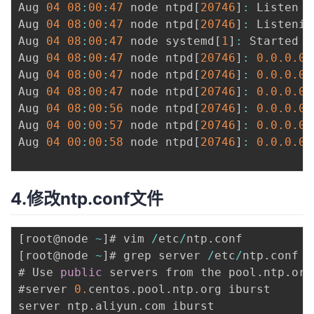
Aug 
04
08
:
00
:
47
 node ntpd
[
20746
]
:
 Listen n
我
注
的
开
Aug 
04
08
:
00
:
47
 node ntpd
[
20746
]
:
 Listenin
Aug 
04
08
:
00
:
47
 node systemd
[
1
]
:
 Started N
的
Programs
发
Aug 
04
08
:
00
:
47
 node ntpd
[
20746
]
:
0.0
.0
.0
 
Aug 
04
08
:
00
:
47
 node ntpd
[
20746
]
:
0.0
.0
.0
 
支
者
Aug 
04
08
:
00
:
47
 node ntpd
[
20746
]
:
0.0
.0
.0
 
Aug 
04
08
:
00
:
56
 node ntpd
[
20746
]
:
0.0
.0
.0
 
持
学
Aug 
04
00
:
00
:
57
 node ntpd
[
20746
]
:
0.0
.0
.0
 
Aug 
04
00
:
00
:
58
 node ntpd
[
20746
]
:
0.0
.0
.0
 
我
堂
的
我
我
4.修改ntp.conf文件
技
的
的
我
[
root@node 
~
]
# vim 
/
etc
/
ntp
.
术
云
课
的
我
[
root@node 
~
]
# grep server 
/
etc
/
ntp
.
conf 

# Use 
public
 servers from the pool
.
ntp
.
org
支
声
程
认
的
我
#server 
0.
centos
.
pool
.
ntp
.
org iburst

server ntp
.
aliyun
.
com iburst
