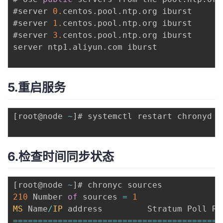
#server 
0.
centos
.
pool
.
ntp
.
org iburst

#server 
1.
centos
.
pool
.
ntp
.
org iburst

#server 
3.
centos
.
pool
.
ntp
.
org iburst

server ntp1
.
aliyun
.
com iburst

5.重启服务
[
root@node 
~
]
# systemctl restart chronyd

6.检查时间同步状态
[
root@node 
~
]
210
 Number 
of
 sources 
=
1
MS
 Name
/
IP
===
===
===
===
===
===
===
===
===
===
===
===
===
===