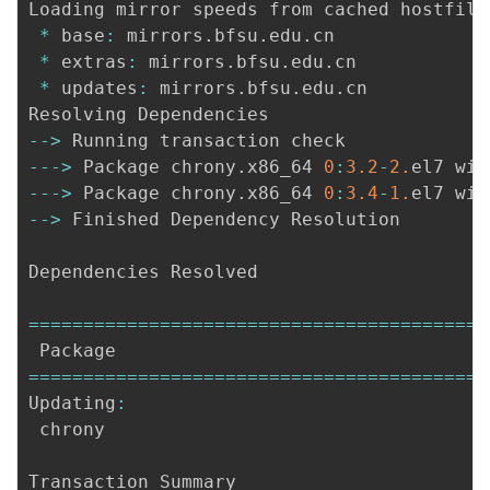
Loading mirror speeds from cached hostfile

*
 base
:
 mirrors
.
bfsu
.
edu
.
cn

*
 extras
:
 mirrors
.
bfsu
.
edu
.
cn

*
 updates
:
 mirrors
.
bfsu
.
edu
.
cn

--
>
--
-
>
 Package chrony
.
x86_64 
0
:
3.2
-
2.
--
-
>
 Package chrony
.
x86_64 
0
:
3.4
-
1.
--
>
 Finished Dependency Resolution

Dependencies Resolved

===
===
===
===
===
===
===
===
===
===
===
===
===
===
===
===
===
===
===
===
===
===
===
===
===
===
===
===
Updating
:
 chrony                                   