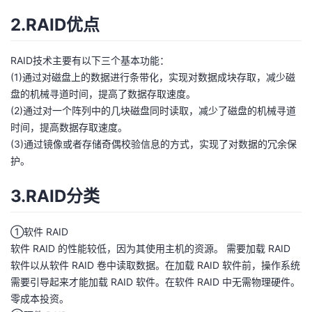
2.RAID优点
者
我
RAID技术主要有以下三个基本功能：
(1)通过对磁盘上的数据进行条带化，实现对数据成块存取，减少磁
的
我
盘的机械寻道时间，提高了数据存取速度。
(2)通过对一个阵列中的几块磁盘同时读取，减少了磁盘的机械寻道
博
的
我
时间，提高数据存取速度。
(3)通过镜像或者存储奇偶校验信息的方式，实现了对数据的冗余保
客
论
的
我
护。
3.RAID分类
坛
圈
的
我
子
直
的
我
①软件 RAID
软件 RAID 的性能较低，因为其使用主机的资源。 需要加载 RAID
我
播
活
的
软件以从软件 RAID 卷中读取数据。在加载 RAID 软件前，操作系统
需要引导起来才能加载 RAID 软件。在软件 RAID 中无需物理硬件。
我
动
关
的
零成本投资。