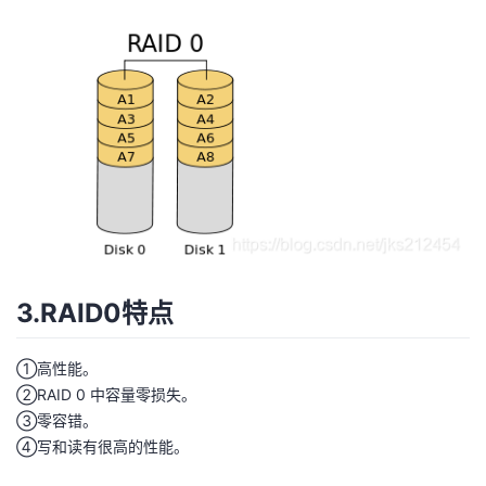
持
建
证
实
的
议
验
收
藏
3.RAID0特点
①高性能。
②RAID 0 中容量零损失。
③零容错。
④写和读有很高的性能。