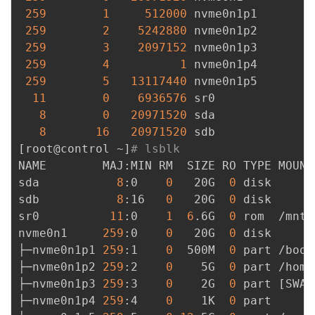
259
1
512000
 nvme0n1p1

259
2
5242880
 nvme0n1p2

259
3
2097152
 nvme0n1p3

259
4
1
 nvme0n1p4

259
5
13117440
 nvme0n1p5

11
0
6936576
 sr0

8
0
20971520
 sda

8
16
20971520
[
root@control ~
]
# lsblk 
NAME        MAJ:MIN RM  SIZE RO TYPE MOUNTP
sda           
8
:0    
0
   20G  
0
 disk 

sdb           
8
:16   
0
   20G  
0
 disk 

sr0          
11
:0    
1
6
.6G  
0
 rom  /mnt/
nvme0n1     
259
:0    
0
   20G  
0
 disk 

├─nvme0n1p1 
259
:1    
0
  500M  
0
 part /boot

├─nvme0n1p2 
259
:2    
0
    5G  
0
 part /home

├─nvme0n1p3 
259
:3    
0
    2G  
0
 part 
[
SWAP
├─nvme0n1p4 
259
:4    
0
    1K  
0
 part 
