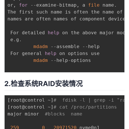
or, 
for
 --examine-bitmap, a 
file
 name.

The first such name is often the name of a
names are often names of component devices.
 For detailed 
help
 on the above major mode
 e.g.

mdadm
 --assemble --help

 For general 
help
 on options use

mdadm
 --help-options

2.检查系统RAID安装情况
[
root@control ~
]
#  fdisk -l | grep -i "rai
[
root@control ~
]
# cat /proc/partitions 
major minor  
#blocks  name
259
0
20971520
 nvme0n1
