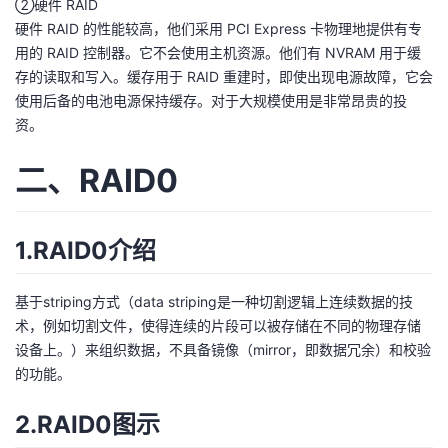
②硬件 RAID
我
注
的
开
硬件 RAID 的性能较高，他们采用 PCI Express 卡物理地提供有专
用的 RAID 控制器。它不会使用主机资源。他们有 NVRAM 用于缓
的
Programs
发
存的读取和写入。缓存用于 RAID 重建时，即使出现电源故障，它会
使用后备的电池电源保持缓存。对于大规模使用是非常昂贵的投
支
者
资。
持
学
二、RAID0
我
堂
1.RAID0介绍
的
我
我
基于striping方式（data striping是一种切割逻辑上连续数据的技
技
的
的
我
术，例如切割文件，使得连续的片段可以被存储在不同的物理存储
设备上。）来组织数据，不具备镜像（mirror，即数据冗余）和校验
术
云
课
的
我
的功能。
支
声
程
认
的
我
2.RAID0图示