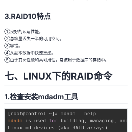
3.RAID10特点
①良好的读写性能。
②总容量丢失一半的可用空间。
③容错。
④从副本数据中快速重建。
⑤由于其高性能和高可用性，常被用于数据库的存储中。
七、LINUX下的RAID命令
1.检查安装mdadm工具
[
root@control ~
]
# mdadm --help
mdadm
 is used 
for
 building, managing, and 
Linux md devices 
(
aka RAID arrays
)