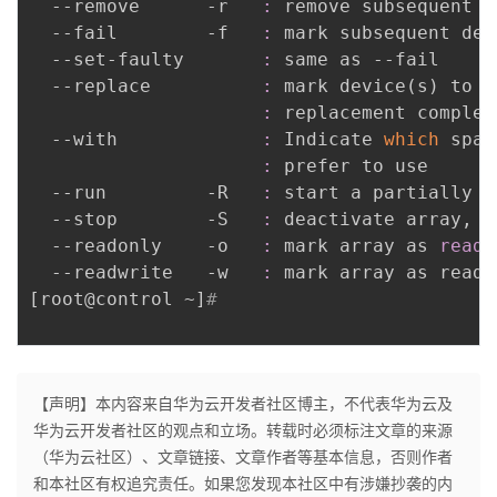
  --remove      -r   
:
 remove subsequent d
  --fail        -f   
:
 mark subsequent dev
  --set-faulty       
:
 same as --fail

  --replace          
:
 mark device
(
s
)
 to b
:
 replacement complet
  --with             
:
 Indicate 
which
 spar
:
 prefer to use

  --run         -R   
:
 start a partially b
  --stop        -S   
:
 deactivate array, r
  --readonly    -o   
:
 mark array as 
reado
  --readwrite   -w   
:
[
root@control ~
]
# 
【声明】本内容来自华为云开发者社区博主，不代表华为云及
华为云开发者社区的观点和立场。转载时必须标注文章的来源
（华为云社区）、文章链接、文章作者等基本信息，否则作者
和本社区有权追究责任。如果您发现本社区中有涉嫌抄袭的内