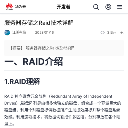
开发者
返
服务器存储之Raid技术详解
回
江湖有缘
2023/01/16
3.5k+
举
报
【摘要】 服务器存储之Raid技术详解
一、RAID介绍
个
1.RAID理解
我
人
的
主
RAID:独立磁盘冗余阵列（Redundant Array of Independent
Drives）,磁盘阵列是由很多块独立的磁盘，组合成一个容量巨大的
开
磁盘组，利用个别磁盘提供数据所产生加成效果提升整个磁盘系统
页
效能。利用这项技术，将数据切割成许多区段，分别存放在各个硬
盘上。
发