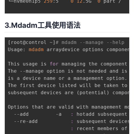
└─nvme0n1p5 
259
:5    
0
12
.5G  
0
 part /

3.Mdadm工具使用语法
[
root@control ~
]
# mdadm --manage --help
Usage: 
mdadm
 arraydevice options component
This usage is 
for
 managing the component d
The --manage option is not needed and is a
is a device name or a management option.

The first device listed will be taken to b
subsequent devices are 
(
potential
)
 compone
Options that are valid with management mode
  --add         -a   
:
 hotadd subsequent d
  --re-add           
:
 subsequent devices 
:
 recent members of t