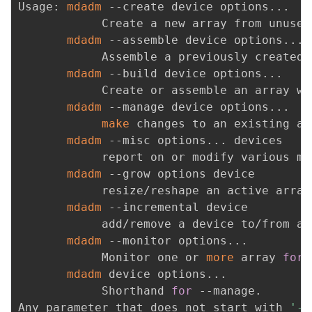
Usage: 
mdadm
 --create device options
..
.

            Create a new array from unused 
mdadm
 --assemble device options
..
.

            Assemble a previously created a
mdadm
 --build device options
..
.

            Create or assemble an array wi
mdadm
 --manage device options
..
.

make
 changes to an existing arr
mdadm
 --misc options
..
. devices

            report on or modify various md
mdadm
 --grow options device

            resize/reshape an active array

mdadm
 --incremental device

            add/remove a device to/from an
mdadm
 --monitor options
..
.

            Monitor one or 
more
 array 
for
 
mdadm
 device options
..
.

            Shorthand 
for
 --manage.

Any parameter that does not start with 
'-'