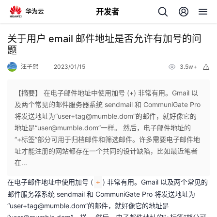
开发者
返
关于用户 email 邮件地址是否允许有加号的问
回
题
汪子熙
2023/01/15
3.5w+
举
报
【摘要】 在电子邮件地址中使用加号 (+) 非常有用。Gmail 以
及两个常见的邮件服务器系统 sendmail 和 CommuniGate Pro
个
将发送地址为“user+tag@mumble.dom”的邮件，就好像它的
地址是“user@mumble.dom”一样。 然后，电子邮件地址的
我
人
“+标签”部分可用于归档邮件和筛选邮件。许多需要电子邮件地
址才能注册的网站都存在一个共同的设计缺陷，比如最近笔者
的
主
在...
在电子邮件地址中使用加号 (
) 非常有用。
Gmail
以及两个常见的
+
开
页
邮件服务器系统 sendmail 和 CommuniGate Pro 将发送地址为
“user+tag@mumble.dom”的邮件，就好像它的地址是
发