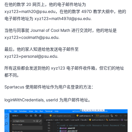
在他的数学 20 网页上，他的电子邮件地址为
我
注
的
开
xyz123+math20@psu.edu
，在他的数学 497D 教学大纲中，他的
电子邮件地址为
xyz123+math497d@psu.edu
.
的
Programs
发
当他与同事就 Journal of Cool Math 进行交流时，他的地址是
支
者
xyz123+coolmath@psu.edu
.
最后，他的家人知道给他发送电子邮件至
持
学
xyz123+personal@psu.edu
.
我
堂
所有这些都会发送到他的 xyz123 电子邮件收件箱，但它们的地址
都不同。
的
我
我
Spartacus 使用邮件地址作为用户名登录的方法：
技
的
的
我
loginWithCredentials, userId 为用户邮件地址。
术
云
课
的
我
支
声
程
认
的
我