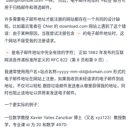
“user@mumble.dom”一样。 然后，电子邮件地址的“+标签”部分可
用于归档邮件和筛选邮件。
者
许多需要电子邮件地址才能注册的网站都存在一个共同的设计缺
我
陷，比如最近笔者在 CNet 的
download.com
网站上遇到了这个错
误：由于某种原因，当我尝试注册包含
的电子邮件地址时，这
+
的
我
个网站不接受我的注册请求。
是电子邮件地址中完全有效的字符； 正如 1982 年发布的互联
+
博
的
我
网消息传递标准所定义的 RFC 822（第 8 页和第 9 页）.
客
论
的
我
我通常使用用户名+站点名称+yyyy-mm-dd@domain.com 形式的
电子邮件地址在网站上注册，如果我收到未经请求的电子邮件到此
坛
圈
的
我
地址，不仅可以轻松 跟踪垃圾邮件发送者从哪里获得我的地址，同
时也阻止该地址以供将来发送电子邮件。
子
直
的
我
一个更实际的例子：
我
播
活
的
一位数学教授 Xavier Yates Zanzibar 博士（又名 xyz123）教授数
我
动
关
的
学，专业课 id 为 20 和数学 497D.