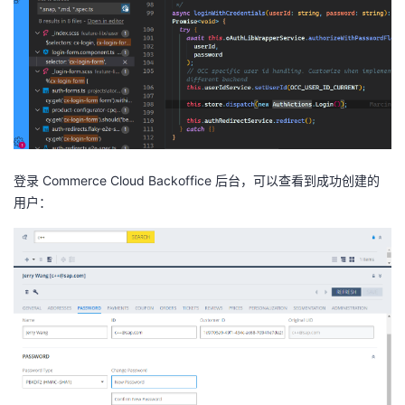
持
建
证
实
的
议
验
收
藏
登录 Commerce Cloud Backoffice 后台，可以查看到成功创建的
用户：