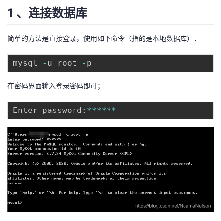
1 、连接数据库
者
简单的方法是直接登录，使用如下命令（指的是本地数据库）：
我
mysql 
-
u root 
-
的
我
在密码界面输入登录密码即可；
博
的
我
Enter password
:
**
**
**
客
论
的
我
坛
圈
的
我
子
直
的
我
我
播
活
的
我
动
关
的