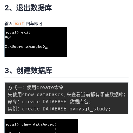
我
注
的
2、退出数据库
开
的
Programs
发
输入
回车即可
exit
支
者
持
学
我
堂
3、创建数据库
的
我
我
方式一：使用create命令

技
的
的
我
先使用show databases
;
来查看当前都有哪些数据库；

命令：create DATABASE 数据库名
;
术
云
课
的
我
实例：create DATABASE pymysql_study
;
支
声
程
认
的
我