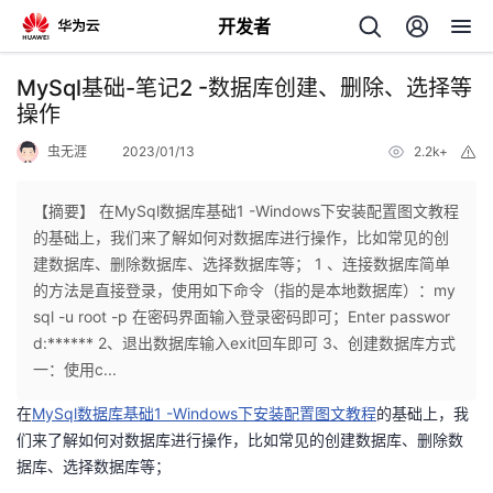
开发者
返
MySql基础-笔记2 -数据库创建、删除、选择等
回
操作
虫无涯
2023/01/13
2.2k+
举
报
【摘要】 在MySql数据库基础1 -Windows下安装配置图文教程
的基础上，我们来了解如何对数据库进行操作，比如常见的创
个
建数据库、删除数据库、选择数据库等； 1 、连接数据库简单
的方法是直接登录，使用如下命令（指的是本地数据库）：my
我
人
sql -u root -p 在密码界面输入登录密码即可；Enter passwor
d:****** 2、退出数据库输入exit回车即可 3、创建数据库方式
的
主
一：使用c...
在
MySql数据库基础1 -Windows下安装配置图文教程
的基础上，我
开
页
们来了解如何对数据库进行操作，比如常见的创建数据库、删除数
据库、选择数据库等；
发