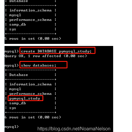
持
建
证
实
的
议
验
收
藏