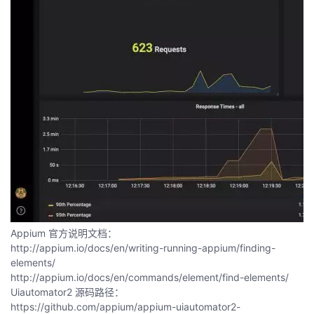
Appium 官方说明文档：
http://appium.io/docs/en/writing-running-appium/finding-
elements/
http://appium.io/docs/en/commands/element/find-elements/
Uiautomator2 源码路径：
https://github.com/appium/appium-uiautomator2-