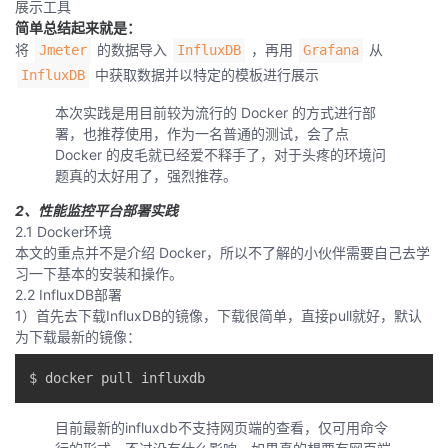
展示工具
我
注
的
开
简单总结起来就是：
将
的数据导入
，再用
从
Jmeter
InfluxDB
Grafana
的
Programs
发
中获取数据并以特定的模板进行展示
InfluxDB
本次实践是用目前较为流行的 Docker 的方式进行部
支
者
署，也推荐使用，作为一名普通的测试，会了点
Docker 的皮毛就已经爱不释手了，对于头疼的环境问
持
学
题真的太好用了，强烈推荐。
2、性能监控平台部署实践
我
堂
2.1 Docker环境
本文的重点并不是介绍 Docker，所以不了解的小伙伴需要自己去学
的
我
我
习一下基本的安装和操作。
2.2 InfluxDB部署
技
的
1）首先去下载InfluxDB的镜像，下载很简单，直接pull就好，默认
的
我
为下载最新的镜像：
术
云
课
的
我
支
声
程
认
的
我
目前最新的influxdb不支持网页端的查看，仅可用命令