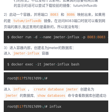
行的形式，不过没有什么影响，如果真的想要有网页端
持
建
证
实
的
的显示的话可以尝试下载较前的镜像：tutum/influxdb
议
2）启动一个容器，并将端口
和
映射出来，如果用
8083
8086
验
收
的是
镜像，在访问8083端口时就可以看到网
tutum/influxdb
页端的展示,我这里用的是最新的，所以就没有啦：
藏
$ docker run 
-
d 
--
name jmeter
-
influx 
-
p 
8083
:
8083
-
p
3）进入容器内部，创建名为jmeter的数据库：
进入
容器
jmeter-influx
$ docker exec 
-
it jmeter
-
root@
517
f57017d99
:
/
进入
，
创建名为
influx
create database jmeter
的数据库,
命令查看数据库创建成功
jmeter
show databases
root@
517
f57017d99
:
/