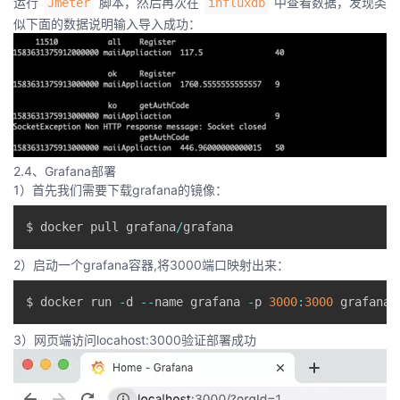
运行
脚本，然后再次在
中查看数据，发现类
Jmeter
influxdb
似下面的数据说明输入导入成功：
2.4、Grafana部署
1）首先我们需要下载grafana的镜像：
$ docker pull grafana
/
2）启动一个grafana容器,将3000端口映射出来：
$ docker run 
-
d 
--
name grafana 
-
p 
3000
:
3000
 grafana
/
3）网页端访问locahost:3000验证部署成功