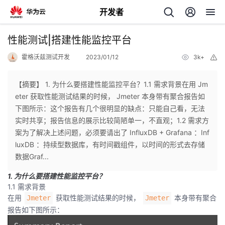
开发者
返
性能测试|搭建性能监控平台
回
霍格沃兹测试开发
2023/01/12
3k+
举
报
【摘要】 1. 为什么要搭建性能监控平台？1.1 需求背景在用 Jm
eter 获取性能测试结果的时候， Jmeter 本身带有聚合报告如
下图所示：这个报告有几个很明显的缺点：只能自己看，无法
个
实时共享；报告信息的展示比较简陋单一，不直观；1.2 需求方
案为了解决上述问题，必须要请出了 InfluxDB + Grafana ：Inf
我
人
luxDB ：持续型数据库，有时间戳组件，以时间的形式去存储
数据Graf...
的
主
1. 为什么要搭建性能监控平台？
1.1 需求背景
开
页
在用
获取性能测试结果的时候，
本身带有聚合
Jmeter
Jmeter
报告如下图所示：
发