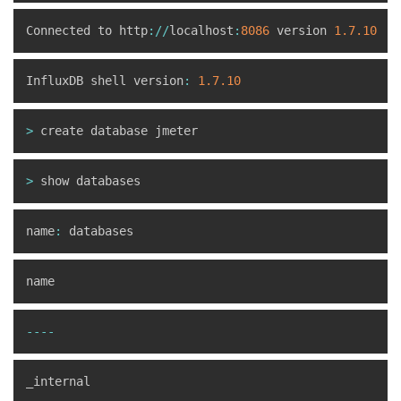
Connected to http
:
/
/
localhost
:
8086
 version 
1.7
.10
InfluxDB shell version
:
1.7
.10
>
>
name
:
--
--