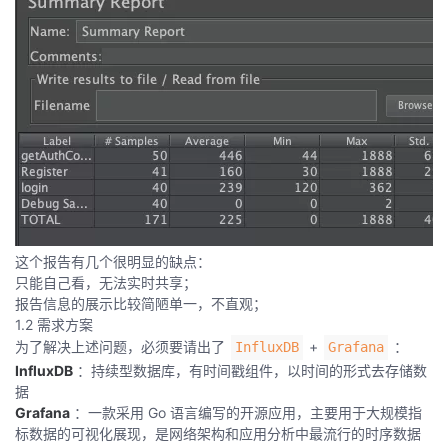
者
我
的
我
博
的
我
客
论
的
我
这个报告有几个很明显的缺点：
坛
圈
的
我
只能自己看，无法实时共享；
报告信息的展示比较简陋单一，不直观；
子
直
的
我
1.2 需求方案
为了解决上述问题，必须要请出了
+
：
InfluxDB
Grafana
InfluxDB
：持续型数据库，有时间戳组件，以时间的形式去存储数
我
播
活
的
据
Grafana
：一款采用 Go 语言编写的开源应用，主要用于大规模指
我
动
关
的
标数据的可视化展现，是网络架构和应用分析中最流行的时序数据