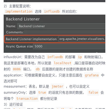
2）主要配置说明：
选择
所对应的：
implementation
influxdb
influxdbUrl：需要改为自己
的部署
和映射端口，
influxdb
ip
我这里是部署在本地，所以就是
,端口是容器启动时映
localhost
射的
端口，
后面跟的是刚才创建的数据库名称
8086
db
application：可根据需要自由定义，只是注意后面在
中
grafana
选对即可
measurement：表名，默认是
，也可以自定义
jmeter
summaryOnly：选择
的话就只有总体的数据，
会
true
false
将每个
都分别记录
transaction
3）运行验证