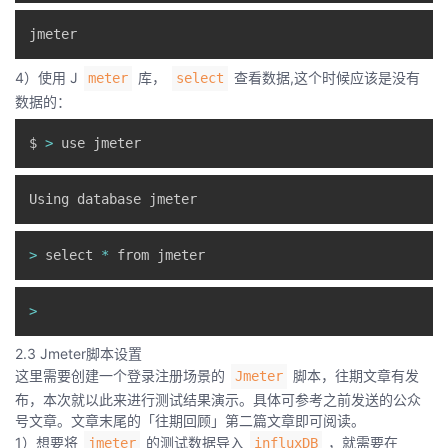
4）使用 J
库，
查看数据,这个时候应该是没有
meter
select
数据的：
$ 
>
>
 select 
*
>
2.3 Jmeter脚本设置
这里需要创建一个登录注册场景的
脚本，往期文章有发
Jmeter
布，本次就以此来进行测试结果演示。具体可参考之前发送的公众
号文章。文章末尾的「往期回顾」第二篇文章即可阅读。
1）想要将
的测试数据导入
，就需要在
jmeter
influxDB