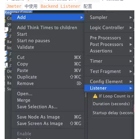
中使用
配置
Jmeter
Backend Listener