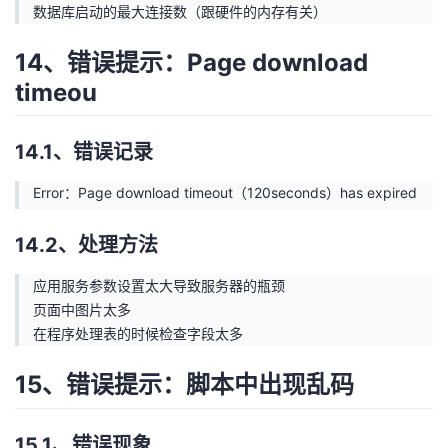
数据库启动的最大连接数（跟硬件的内存有关）
我
注
的
开
14、错误提示：Page download
的
Programs
发
timeou
支
者
14.1、错误记录
持
学
Error：Page download timeout（120seconds）has expired
我
堂
14.2、处理方法
的
我
我
应用服务参数设置太大导致服务器的瓶颈
页面中图片太多
技
的
的
我
在程序处理表的时候检查字段太多
术
云
课
的
我
15、错误提示：脚本中出现乱码
支
声
程
认
的
我
15.1、错误现象