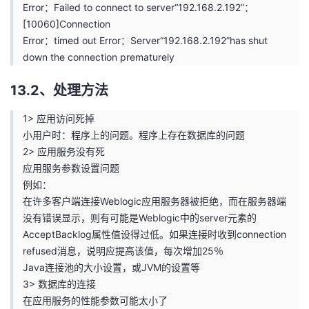
Error：Failed to connect to server“192.168.2.192”：
者
[10060]Connection
Error：timed out Error：Server“192.168.2.192”has shut
down the connection prematurely
我
13.2、处理方法
的
我
1> 应用访问死掉
博
的
我
小用户时：程序上的问题。程序上存在数据库的问题
2> 应用服务没有死
客
论
的
我
应用服务参数设置问题
例如：
坛
圈
的
我
在许多客户端连接Weblogic应用服务器被拒绝，而在服务器端
没有错误显示，则有可能是Weblogic中的server元素的
子
直
的
我
AcceptBacklog属性值设得过低。如果连接时收到connection
refused消息，说明应提高该值，每次增加25％
我
播
活
的
Java连接池的大小设置，或JVM的设置等
3> 数据库的连接
我
动
关
的
在应用服务的性能参数可能太小了