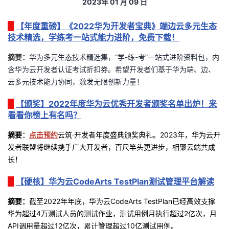
2023
年
01
月 09
日
者
【年度重磅】《2022华为开发者宝典》端边云多元生态
技术精选，学练考一站式能力进阶，免费下载！
我
摘要：
华为多元生态技术精选集，
“
学
-
练
-
考
”
一站式进阶资料包，内
的
我
含华为云开发者认证考试折扣券。希望开发者们基于华为端、边、
云多元技术能力协同，激发无限创新力量！
博
的
我
【颁奖】2022年度华为云优秀开发者颁奖名单出炉！来
看看你榜上有名吗？
客
论
的
我
摘要
：
点击预约
云筑·开发者年度盛典颁奖典礼。
2023年，华为云开
坛
圈
的
我
发者联盟将继续携手广大开发者，
百尺竿头更进步，相聚云端共成
长！
子
直
的
我
【硬核】华为云CodeArts TestPlan测试管理平台解读
我
播
活
的
摘要：
截至
2022
年年底，华为云
CodeArts TestPlan
已经高效支撑
华为超过
4
万测试人员的测试作业，测试用例月执行超过
2
亿次，月
我
动
关
的
API
调用量超过
12
亿次，累计管理超过
10
亿测试用例。