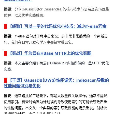
持
建
证
实
的
摘要：
分享
GaussDB(for Cassandra)
的核心技术与复杂查询场景最
议
优解，以及优秀实践成果。
验
收
【经验】可以一学的代码优化小技巧：减少if-else冗余
藏
摘要
：
if-else
语句对于程序员来说，是非常非常熟悉的一个判断语
句，我们在日常开发和学习中都经常看见它。
【实战】华为云在HBase MTTR上的优化实践
摘要：
本文主要介绍华为云在
HBase 2.x
内核所做的一些
MTTR
优化
实践。
【干货】GaussDB(DWS)性能调优：indexscan导致的
性能问题识别与优化
摘
要
：
通常跑批加工场景下，都是大数量做关联操作，通常不建议
使用索引。有些时候因为计划误判导致使用索引的可能会导致严重
的性能问题。本文从一个典型的索引导致性能的场景重发，剖析此
类问题的特征，定位方法和解决方法。