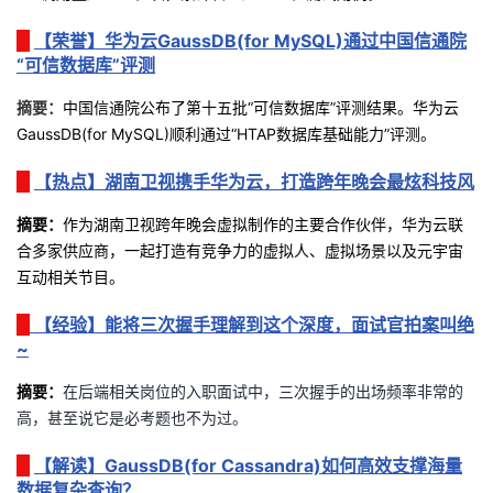
我
注
的
开
【荣誉】华为云GaussDB(for MySQL)通过中国信通院
“可信数据库”评测
的
Programs
发
摘要：
中国信通院
公布了第十五批
“
可信数据库
”
评测结果。华为云
支
者
GaussDB(for MySQL)
顺利通过
“HTAP数据库基础能力”
评测
。
【热点】湖南卫视携手华为云，打造跨年晚会最炫科技风
持
学
摘要：
作为湖南卫视跨年晚会虚拟制作的主要合作伙伴，华为云联
我
堂
合多家供应商，一起打造有竞争力的虚拟人、虚拟场景以及元宇宙
互动相关节目
。
的
我
我
【经验】能将三次握手理解到这个深度，面试官拍案叫绝
技
的
~
的
我
摘要：
在后端相关岗位的入职面试中，三次握手的出场频率非常的
术
云
课
的
我
高，甚至说它是必考题也不为过。
支
声
程
认
的
我
【解读】GaussDB(for Cassandra)如何高效支撑海量
数据复杂查询？