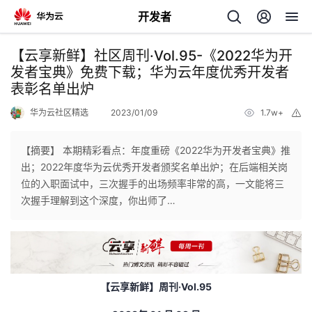
开发者
返
【云享新鲜】社区周刊·Vol.95-《2022华为开
回
发者宝典》免费下载；华为云年度优秀开发者
表彰名单出炉
华为云社区精选
2023/01/09
1.7w+
举
报
【摘要】 本期精彩看点：年度重磅《2022华为开发者宝典》推
个
出；2022年度华为云优秀开发者颁奖名单出炉；在后端相关岗
位的入职面试中，三次握手的出场频率非常的高，一文能将三
我
人
次握手理解到这个深度，你出师了…
的
主
开
页
【云享新鲜】周刊
·Vol.95
发