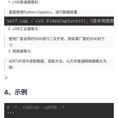
USB普通摄像机：
议
注
验
收
直接使用Python+Opencv，进行数据采集
藏
self
.
cap 
=
 cv2
.
VideoCapture
(
0
)
；
0
USB工业摄像头：
使用厂家自带的SDK进行二次开发，例如某厂家的SDK如下：
网络摄像头：
从RTSP流中读取数据，读取方法，以大华普通网络摄像头为
例：
4、示例
# -*- coding: cp936 -*-
"""
