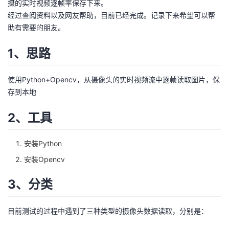
摄的实时视频逐帧率保存下来。
经过查阅资料以及网友帮助，目前已经完成。记录下来希望可以帮
的
Programs
发
者
助有需要的朋友。
支
者
我
1、思路
持
学
的
我
使用Python+Opencv，从摄像头的实时视频流中逐帧读取图片，保
我
堂
博
的
我
存到本地
2、工具
的
我
客
论
的
我
我
技
的
坛
圈
的
我
的
我
安装Python
安装Opencv
术
云
子
直
的
我
课
的
我
3、分类
支
声
播
活
的
程
认
的
我
目前测试的过程中遇到了三种类型的摄像头数据读取，分别是：
持
建
动
关
证
实
的