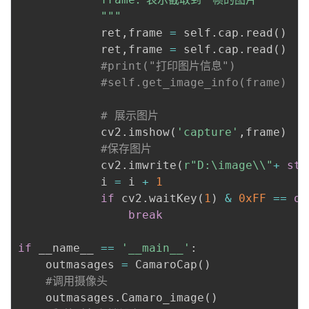
            """
            ret
,
frame 
=
 self
.
cap
.
read
(
)
            ret
,
frame 
=
 self
.
cap
.
read
(
)
#print("打印图片信息")
#self.get_image_info(frame)
# 展示图片
            cv2
.
imshow
(
'capture'
,
frame
)
#保存图片
            cv2
.
imwrite
(
r"D:\image\\"
+
str
            i 
=
 i 
+
1
if
 cv2
.
waitKey
(
1
)
&
0xFF
==
or
break
if
 __name__ 
==
'__main__'
:
    outmasages 
=
 CamaroCap
(
)
#调用摄像头
    outmasages
.
Camaro_image
(
)