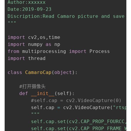
Author:xxxxxx

Date:2019-09-23

Discription:Read Camaro picture and save 

"""
import
 cv2
,
os
,
import
 numpy 
as
from
 multiprocessing 
import
import
 thread

class
CamaroCap
(
object
)
:
#打开摄像头
def
__init__
(
self
)
:
#self.cap = cv2.VideoCapture(0)
        self
.
cap 
=
 cv2
.
VideoCapture
(
"rtsp:
"""

        self.cap.set(cv2.CAP_PROP_FOURCC, 
        self.cap.set(cv2.CAP_PROP_FRAME_WID