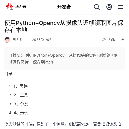
开发者
返
使用Python+Opencv从摄像头逐帧读取图片保
回
存在本地
虫无涯
2023/01/06
2.9k+
举
报
【摘要】 使用Python+Opencv，从摄像头的实时视频流中逐
帧读取图片，保存到本地
个
目录
我
人
1、思路
2、工具
我
的
主
3、分类
我
的
开
页
4、示例
今天测试的时候，遇到了一个问题，测试需求是，需要把摄像头拍
我
的
开
发