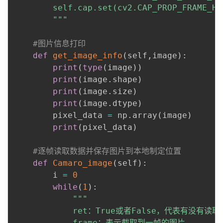
        self.cap.set(cv2.CAP_PROP_FRAME_HE
        """
#图片信息打印       
def
get_image_info
(
self
,
image
)
:
print
(
type
(
image
)
)
print
(
image
.
shape
)
print
(
image
.
size
)
print
(
image
.
dtype
)
        pixel_data 
=
 np
.
array
(
image
)
print
(
pixel_data
)
#逐帧读取数据并保存图片到本地制定位置
def
Camaro_image
(
self
)
:
        i 
=
0
while
(
1
)
:
"""

            ret：True或者False，代表有没有读取
            frame：表示截取到一帧的图片
